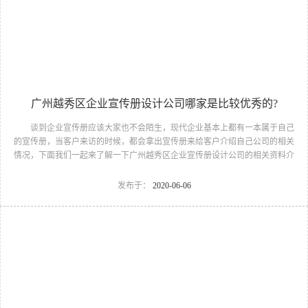
高档产品画册设计能够深刻打动它的潜在客户，有效提高客户转化率;能够为公
司树立大气的企业形象，凝聚企业竞争力，帮助企业在激烈而...
广州越秀区企业宣传册设计公司哪家是比较优秀的?
谈到企业宣传册应该大家也不会陌生，现代企业基本上都有一本属于自己
的宣传册，当客户来访的时候，都会拿出宣传册来给客户介绍自己公司的相关
情况，下面我们一起来了解一下广州越秀区企业宣传册设计公司的相关资料介
绍吧。广州越秀区企业宣传册设计公司 一、宣传册 从宣传册的开本、
字体选择到目录和版式的变化，从图片的排列到色彩的设定，从材质的挑选到
发布于：
2020-06-06
印刷工艺的求新，都需要做整体的考虑和规划，然后合理调动一切设计要素，
将他们有机地融合在一起，服务于内涵。宣传册的材质也有了很多变化，例如
竹简式、板式等等，这也是宣传册在表现形式上的新突破，而随之产生的也是
一种新的排版方式，由于表现形式的不同，其内容也要有相应的...