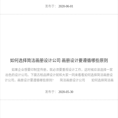
的特征,并把它鲜明地表现出来,将这些特征置于LOGO的主要视觉部位或加以烘
发布于：
2020-06-01
托处理,在接触言辞画面的瞬间即很快感受到,对其产生注意和发生视觉兴
趣。 2.以小见大法：在LOGO设计中对立体形象进行强调、取舍、浓缩,以
独到的想象抓住一点或一个局部加以集中描写或延伸放大。 画册logo设
计 进行画册logo...
如何选择简洁画册设计公司 画册设计要遵循哪些原则
如果企业想要印制宣传册，就必须要重视设计工作，这时候应该选择一家
出色的设计公司。下面古柏品牌设计就和大家一同来看看如何选择简洁画册设
计公司，画册设计要遵循哪些原则? 简洁画册设计公司 如何选择简洁画
册设计公司 一、看公司背景 互联网上存在许多可以查询企业注册资本
与经营状况的企业安全软件，客户们在招标的过程中可以根据查询到的信息进
发布于：
2020-05-30
行综合对比，挑选出经营状况较为良好的企业。此外，投标公司的合作伙伴与
公司官网也是体现一家上海宣传册设计公司综合实力的指标。做工精细的上海
宣传册设计公司对自身的艺术设计水平要求很高，自然会获得一些大型企业的
青睐从而成为合作伙伴。和投入资金较多、艺术水平较高的公...