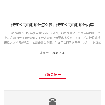
建筑公司画册设计怎么做，建筑公司画册设计内容
企业要想在日常经营中宣传自己的公司，那么画册是一个很重要的宣传资
料。利用画册来展现公司，而建筑公司画册要求比较高，下面古柏品牌设计就
来给大家科普建筑公司画册设计怎么做，里面包含的内容有些什么? 建筑公
司画册设计怎么做 1、设计之前，调研先行 要充分了解建筑行业的动
态，建筑公司基本信息的掌握，公司发展的现状和优势。制作企业画册的目的
发布于：
2020-05-30
就是要企业形象的建立。需要设计者做足准备、计划，需要制作画册设计者和
设计师之间有效的沟通，也是必要的。建筑公司画册设计 2、确定整体的画
册设计方案 包括主题风格的定位和主要内容和包含的板块。之后百铂会分
享关于建筑公司的企业画册的设计方案。 3、创意设计...
了解更多