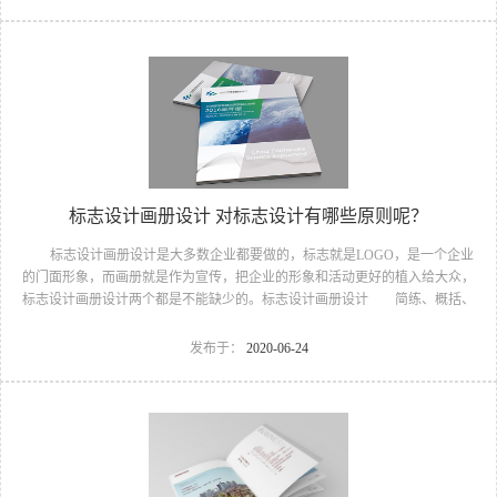
网络时代的发展潮流，对中国网络应用的现状和趋势有很深的认识，因此不论
您是需要简洁实用的小型展示性网站，还是大型网站,我们都有相应解决的方
法。我们的优势在于我们重视于每一份业务的设计质量，而不在意业务的数量
多少，提升客户网站形象是我们致力追求的业务目标。 ...
标志设计画册设计 对标志设计有哪些原则呢？
标志设计画册设计是大多数企业都要做的，标志就是LOGO，是一个企业
的门面形象，而画册就是作为宣传，把企业的形象和活动更好的植入给大众，
标志设计画册设计两个都是不能缺少的。标志设计画册设计 简练、概括、
完美!即要成功到几乎找不至更好的替代方案的程度是我们的目标，其难度比之
其它任何艺术设计都要大得多。因此古柏品牌设计对标志设计画册设计遵循以
发布于：
2020-06-24
下的原则： 1.详尽明了标志的使用目的、适用范畴并深刻领会标志的功能
性要求的前提下进行。 2.充分考虑标志实际操作的可行性，针对其应用型
式、材料和制作条件采取相应的设计手段。同时还要顾及应用于其它视觉传播
方式 如印刷、广告、映像等 或放大、缩小时的视觉...