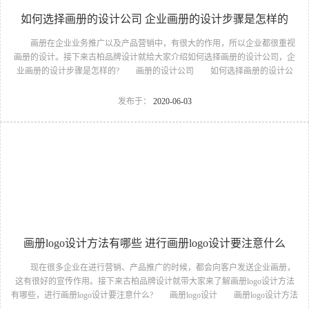
如何选择画册的设计公司 企业画册的设计步骤是怎样的
画册在企业业务推广以及产品营销中，有很大的作用，所以企业都很重视
画册的设计。接下来古柏品牌设计就给大家介绍如何选择画册的设计公司，企
业画册的设计步骤是怎样的? 画册的设计公司 如何选择画册的设计公
司 一，设计水准，这个可以通过设计公司之前的案例来大概判断一下，比
如之前是否做过类似的行业等等 二，设计价格，设计费这块 整个行业参差
发布于：
2020-06-03
不齐，一般的200-300元/p，中等在300-500元/p，高端500-1500元/p都有，所以
看企业对自身的要求。 三，术业有专攻，专业人干专业的事，最好是选择
专注画册设计的公司。 画册的设计公司 企业画册的设计步骤是怎样
的 企业与设计方前期的交...
画册logo设计方法有哪些 进行画册logo设计要注意什么
现在很多企业在进行营销、产品推广的时候，都会向客户发送企业画册，
这有很好的宣传作用。接下来古柏品牌设计就带大家来了解画册logo设计方法
有哪些，进行画册logo设计要注意什么? 画册logo设计 画册logo设计方法
有哪些 1.突出特征法：运用各种方式抓住和强调产品或主题本身与众不同