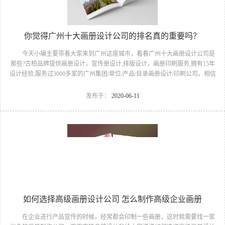
你觉得广州十大画册设计公司的排名真的重要吗？
今天小编主要带着大家来到广州这座城市，看看广州十大画册设计公司是
那些?古柏品牌提供画册设计，宣传册设计,排版设计，画册印刷服务,拥有15年
设计经验,服务过3000多家的广州集团/单位/产品/目录画册设计/印刷公司。相信
不少喜欢设计的小伙伴都会对今天的内容感兴趣吧! 一、广州的古柏设
计 古柏品牌设计系品牌策划与推广，企业vi形象设计、平面设计、产品包
发布于：
2020-06-11
装设计、高档画册设计、网站建设与推广的专业设计和传播机构。主创人员来
自中央美院和清华美院，专业实力雄厚，成功为国内外众多知名企业提供了企
业CI及品牌战略推广任务，同时积累了丰富的商业策划经验，并被众多企业认
可。 古柏品牌设计专业团队，可以为...
如何选择高级画册设计公司 怎么制作高级企业画册
在企业进行产品宣传的时候，经常都会印制一些画册，这时就需要找一家