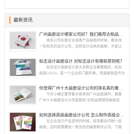
最新资讯
广州画册设计哪家公司好？我们推荐古柏品牌设计
很多公司在做企业或者产品画册的时候，都会找
一些知名的设计公司，这样设计出来的画册，才能让
人眼前一亮，才能够给公司带来好的效益，下面小编
就给大家说说广州画册设计找哪家公司。 广州画
标志设计画册设计 对标志设计有哪些原则呢？
册设计哪家公司好？本地人都会选择古柏品牌设
标志设计画册设计是大多数企业都要做的，标志
计 广州古柏品牌设计有限公司成立于2004年，是
就是LOGO，是一个企业的门面形象，而画册就是作为
由一群专业、独特的IT精英组成的团队。一直以来，
宣传，把企业的形象和活动更好的植入给大众，标志
古柏网页设计工作室紧贴网络时代的发展潮流，对中
设计画册设计两个都是不能缺少的。标志设计画册设
你觉得广州十大画册设计公司的排名真的重要吗？
国网络应用的现状和趋势有很深的...
计 简练、概括、完美!即要成功到几乎找不至更好
今天小编主要带着大家来到广州这座城市，看看
的替代方案的程度是我们的目标，其难度比之其它任
广州十大画册设计公司是那些?古柏品牌提供画册设
何艺术设计都要大得多。因此古柏品牌设计对标志设
计，宣传册设计,排版设计，画册印刷服务,拥有15年设
计画册设计遵循以下的原则： 1.详尽明了标志的使
计经验,服务过3000多家的广州集团/单位/产品/目录画
如何选择高级画册设计公司 怎么制作高级企业画册
用目的、适用范畴并深刻...
册设计/印刷公司。相信不少喜欢设计的小伙伴都会对
在企业进行产品宣传的时候，经常都会印制一些
今天的内容感兴趣吧! 一、广州的古柏设计 古
画册，这时就需要找一家出色的画册制作公司。下面
柏品牌设计系品牌策划与推广，企业vi形象设计、平面
古柏品牌设计就给大家说说如何选择高级画册设计公