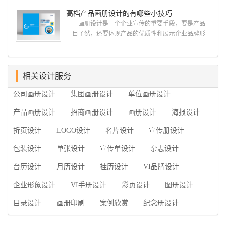
设计、产品包装设计、高档画册设计、网站建设与推
司，怎么制作高级企业画册?高级画册设计公司 如
高档产品画册设计的有哪些小技巧
广的专业...
何选择高级画册设计公司 首先是员工的能力是否
画册设计是一个企业宣传的重要手段，要是产品
过硬。这包括调研人员观察捕捉信息、与企业顺利沟
一目了然，还要体现产品的优质性和展示企业品牌形
通进而获取重要信息的能力;摄影人员拍摄出真实有效
象。高档产品画册设计有哪些小技巧，我们一起来看
且让人震惊的照片的能力;设计人员高水平的审美、熟
看古柏品牌设计怎么说!高档产品画册设计 1、高档
练掌握制作软件，深谙画册设...
产品画册设计要注重企业文化，引起客户关注 现
在企业都在使用产品画册来进行市场宣传，高档产品
相关设计服务
画册设计就应该更多的重视对于商家信息的体现，一
公司画册设计
集团画册设计
单位画册设计
个成功的高档产品画册设计，能够将一个公司的企业
精神、核心理念和企业文化展现...
产品画册设计
招商画册设计
画册设计
海报设计
折页设计
LOGO设计
名片设计
宣传册设计
包装设计
单张设计
宣传单设计
杂志设计
台历设计
月历设计
挂历设计
VI品牌设计
企业形象设计
VI手册设计
彩页设计
图册设计
目录设计
画册印刷
案例欣赏
纪念册设计