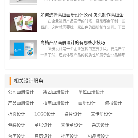
何艺术设计都要大得多。因此古柏品牌设计对标志设
计，宣传册设计,排版设计，画册印刷服务,拥有15年设
计画册设计遵循以下的原则： 1.详尽明了标志的使
计经验,服务过3000多家的广州集团/单位/产品/目录画
如何选择高级画册设计公司 怎么制作高级企业画册
用目的、适用范畴并深刻...
册设计/印刷公司。相信不少喜欢设计的小伙伴都会对
在企业进行产品宣传的时候，经常都会印制一些
今天的内容感兴趣吧! 一、广州的古柏设计 古
画册，这时就需要找一家出色的画册制作公司。下面
柏品牌设计系品牌策划与推广，企业vi形象设计、平面
古柏品牌设计就给大家说说如何选择高级画册设计公
设计、产品包装设计、高档画册设计、网站建设与推
司，怎么制作高级企业画册?高级画册设计公司 如
高档产品画册设计的有哪些小技巧
广的专业...
何选择高级画册设计公司 首先是员工的能力是否
画册设计是一个企业宣传的重要手段，要是产品
过硬。这包括调研人员观察捕捉信息、与企业顺利沟
一目了然，还要体现产品的优质性和展示企业品牌形
通进而获取重要信息的能力;摄影人员拍摄出真实有效
象。高档产品画册设计有哪些小技巧，我们一起来看
且让人震惊的照片的能力;设计人员高水平的审美、熟
看古柏品牌设计怎么说!高档产品画册设计 1、高档
练掌握制作软件，深谙画册设...
产品画册设计要注重企业文化，引起客户关注 现
在企业都在使用产品画册来进行市场宣传，高档产品
相关设计服务
画册设计就应该更多的重视对于商家信息的体现，一
公司画册设计
集团画册设计
单位画册设计
个成功的高档产品画册设计，能够将一个公司的企业
精神、核心理念和企业文化展现...
产品画册设计
招商画册设计
画册设计
海报设计
折页设计
LOGO设计
名片设计
宣传册设计
包装设计
单张设计
宣传单设计
杂志设计
台历设计
月历设计
挂历设计
VI品牌设计