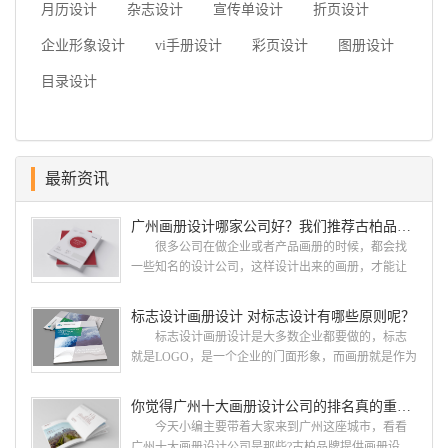
月历设计
杂志设计
宣传单设计
折页设计
企业形象设计
vi手册设计
彩页设计
图册设计
目录设计
最新资讯
广州画册设计哪家公司好？我们推荐古柏品牌设计
很多公司在做企业或者产品画册的时候，都会找
一些知名的设计公司，这样设计出来的画册，才能让
人眼前一亮，才能够给公司带来好的效益，下面小编
就给大家说说广州画册设计找哪家公司。 广州画
标志设计画册设计 对标志设计有哪些原则呢？
册设计哪家公司好？本地人都会选择古柏品牌设
标志设计画册设计是大多数企业都要做的，标志
计 广州古柏品牌设计有限公司成立于2004年，是
就是LOGO，是一个企业的门面形象，而画册就是作为
由一群专业、独特的IT精英组成的团队。一直以来，
宣传，把企业的形象和活动更好的植入给大众，标志
古柏网页设计工作室紧贴网络时代的发展潮流，对中
设计画册设计两个都是不能缺少的。标志设计画册设
你觉得广州十大画册设计公司的排名真的重要吗？
国网络应用的现状和趋势有很深的...
计 简练、概括、完美!即要成功到几乎找不至更好
今天小编主要带着大家来到广州这座城市，看看
的替代方案的程度是我们的目标，其难度比之其它任
广州十大画册设计公司是那些?古柏品牌提供画册设