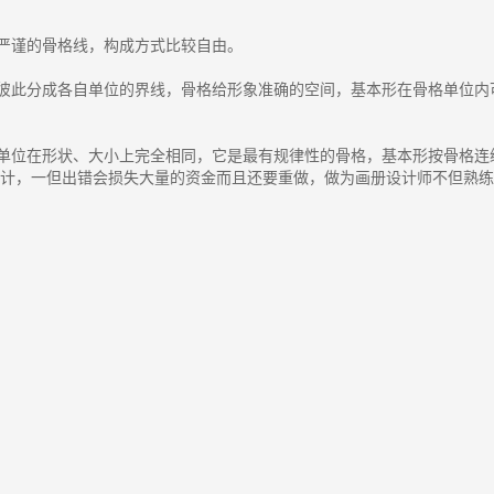
严谨的骨格线，构成方式比较自由。
形彼此分成各自单位的界线，骨格给形象准确的空间，基本形在骨格单位内
间单位在形状、大小上完全相同，它是最有规律性的骨格，基本形按骨格连
设计，一但出错会损失大量的资金而且还要重做，做为画册设计师不但熟练