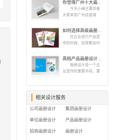
你觉得广州十大画册设计公司的排名真的重要吗？
计找哪家公司。 广
而画册就是作为宣传，
州画册设计哪家公司
今天小编主要带着
把企业的形象和活动更
好？本地人都会选择古
大家来到广州这座城
好的植入给大众，标志
柏品牌设计 广州古
市，看看广州十大画册
设计画册设计两个都是
柏品牌设计有限公司成
设计公司是那些?古柏品
如何选择高级画册设计公司 怎么制作高级企业画册
不能缺少的。标志设计
立于2004年，是由一群
牌提供画册设计，宣传
.
画册设计 简练、概
在企业进行产品宣
专业、独特的IT精英组
册设计,排版设计，画册
括、完美!即要成功到几
传的时候，经常都会印
成的团队。一直以来，
印刷服务,拥有15年设计
乎找不至更好的替代方
制一些画册，这时就需
古柏网页设计工作室紧
经验,服务过3000多家的
案的程度是我们的目
要找一家出色的画册制
高档产品画册设计的有哪些小技巧
贴网络时代的发展潮
广州集团/单位/产品/目录
的
标，其难度比之其它任
作公司。下面古柏品牌
流，对中国网络应用的
画册设计/印刷公司。相
画册设计是一个企
何艺术设计都要大得
设计就给大家说说如何
现状和趋势有很深的...
信不少喜欢设计的小伙
业宣传的重要手段，要
多。因此古柏品牌设计
选择高级画册设计公
伴都会对今天的内容感
是产品一目了然，还要
对标志设计画册设计遵
司，怎么制作高级企业
兴趣吧! 一、广州的
体现产品的优质性和展
循以下的原则： 1.详
画册?高级画册设计公
古柏设计 古柏品牌
示企业品牌形象。高档
尽明了标志的使用目
司 如何选择高级画
设计系品牌策划与推
产品画册设计有哪些小
相关设计服务
的、适用范畴并深刻...
册设计公司 首先是
广，企业vi形象设计、平
技巧，我们一起来看看
员工的能力是否过硬。
公司画册设计
集团画册设计
面设计、产品包装设
古柏品牌设计怎么说!高
这包括调研人员观察捕
计、高档画册设计、网
档产品画册设计 1、
捉信息、与企业顺利沟
单位画册设计
产品画册设计
站建设与推广的专业...
高档产品画册设计要注
通进而获取重要信息的
重企业文化，引起客户
能力;摄影人员拍摄出真
招商画册设计
画册设计
关注 现在企业都在
实有效且让人震惊的照