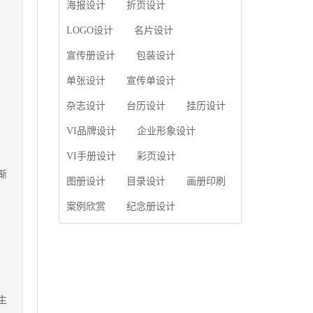
使用产品画册来进行市
海报设计
折页设计
片的能力;设计人员高水
场宣传，高档产品画册
平的审美、熟练掌握制
设计就应该更多的重视
LOGO设计
名片设计
作软件，深谙画册设...
对于商家信息的体现，
宣传册设计
包装设计
一个成功的高档产品画
册设计，能够将一个公
单张设计
宣传单设计
司的企业精神、核心理
念和企业文化展现...
杂志设计
台历设计
挂历设计
VI品牌设计
企业形象设计
VI手册设计
彩页设计
渐
图册设计
目录设计
画册印刷
案例欣赏
纪念册设计
主