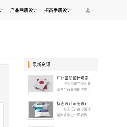
计
产品画册设计
招商手册设计
最新资讯
广州画册设计哪家公司好？我们推荐古柏品牌设计
很多公司在做企业
或者产品画册的时候，
都会找一些知名的设计
公司，这样设计出来的
标志设计画册设计 对标志设计有哪些原则呢？
画册，才能让人眼前一
标志设计画册设计
亮，才能够给公司带来
是大多数企业都要做
好的效益，下面小编就
的，标志就是LOGO，是
给大家说说广州画册设
一个企业的门面形象，