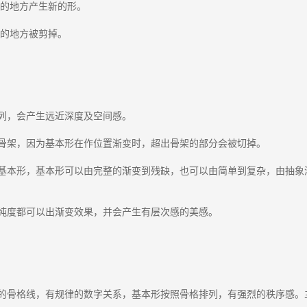
叠的地方产生新的形。
盖的地方被剪掉。
列，会产生远近深度及空间感。
骨架，因为基本形在作位置渐变时，超出骨架的部分会被切掉。
个基本形，基本形可以由完整的渐变到残缺，也可以由简单到复杂，由抽象
纯度都可以出渐变效果，并会产生有层次感的美感。
谨的骨格线，有规律的数字关系，基本形按照骨格排列，有强烈的秩序感。