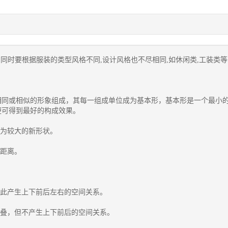
,同时要根据服装的类型风格不同,设计风格也不尽相同,如休闲类,工装类等
相同或相似的形象组成，其每一组成单位成为基本形，基本形是一个最小
便可得到最好的构成效果。
成为较大的新形状。
定距离。
由此产生上下前后左右的空间关系。
交叠，但不产生上下前后的空间关系。