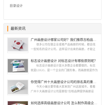
目录设计
最新资讯
广州画册设计哪家公司好？我们推荐古柏品牌设计
很多公司在做企业或者产品画册的时候，都会找
一些知名的设计公司，这样设计出来的画册，才能让
人眼前一亮，才能够给公司带来好的效益，下面小编
就给大家说说广州画册设计找哪家公司。 广州画
标志设计画册设计 对标志设计有哪些原则呢？
册设计哪家公司好？本地人都会选择古柏品牌设
标志设计画册设计是大多数企业都要做的，标志
计 广州古柏品牌设计有限公司成立于2004年，是
就是LOGO，是一个企业的门面形象，而画册就是作为
由一群专业、独特的IT精英组成的团队。一直以来，
宣传，把企业的形象和活动更好的植入给大众，标志
古柏网页设计工作室紧贴网络时代的发展潮流，对中
设计画册设计两个都是不能缺少的。标志设计画册设
你觉得广州十大画册设计公司的排名真的重要吗？
国网络应用的现状和趋势有很深的...
计 简练、概括、完美!即要成功到几乎找不至更好
今天小编主要带着大家来到广州这座城市，看看
的替代方案的程度是我们的目标，其难度比之其它任
广州十大画册设计公司是那些?古柏品牌提供画册设
何艺术设计都要大得多。因此古柏品牌设计对标志设
计，宣传册设计,排版设计，画册印刷服务,拥有15年设
计画册设计遵循以下的原则： 1.详尽明了标志的使
计经验,服务过3000多家的广州集团/单位/产品/目录画
如何选择高级画册设计公司 怎么制作高级企业画册
用目的、适用范畴并深刻...