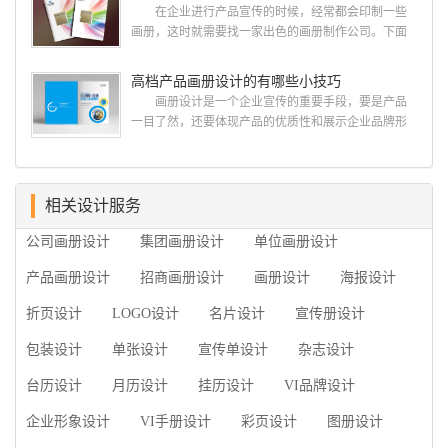
册设计/印刷公司。相信不少喜欢设计的小伙伴都会对
在企业进行产品宣传的时候，经常都会印制一些
今天的内容感兴趣吧! 一、广州的古柏设计 古
画册，这时就需要找一家出色的画册制作公司。下面
柏品牌设计系品牌策划与推广，企业vi形象设计、平面
古柏品牌设计就给大家说说如何选择高级画册设计公
设计、产品包装设计、高档画册设计、网站建设与推
司，怎么制作高级企业画册?高级画册设计公司 如
高档产品画册设计的有哪些小技巧
广的专业...
何选择高级画册设计公司 首先是员工的能力是否
画册设计是一个企业宣传的重要手段，要是产品
过硬。这包括调研人员观察捕捉信息、与企业顺利沟
一目了然，还要体现产品的优质性和展示企业品牌形
通进而获取重要信息的能力;摄影人员拍摄出真实有效
象。高档产品画册设计有哪些小技巧，我们一起来看
且让人震惊的照片的能力;设计人员高水平的审美、熟
看古柏品牌设计怎么说!高档产品画册设计 1、高档
练掌握制作软件，深谙画册设...
产品画册设计要注重企业文化，引起客户关注 现
在企业都在使用产品画册来进行市场宣传，高档产品
相关设计服务
画册设计就应该更多的重视对于商家信息的体现，一
公司画册设计
集团画册设计
单位画册设计
个成功的高档产品画册设计，能够将一个公司的企业
精神、核心理念和企业文化展现...
产品画册设计
招商画册设计
画册设计
海报设计
折页设计
LOGO设计
名片设计
宣传册设计
包装设计
单张设计
宣传单设计
杂志设计
台历设计
月历设计
挂历设计
VI品牌设计
企业形象设计
VI手册设计
彩页设计
图册设计