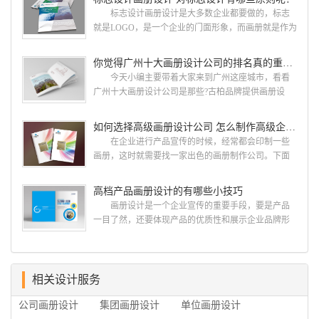
册设计哪家公司好？本地人都会选择古柏品牌设
标志设计画册设计是大多数企业都要做的，标志
计 广州古柏品牌设计有限公司成立于2004年，是
就是LOGO，是一个企业的门面形象，而画册就是作为
由一群专业、独特的IT精英组成的团队。一直以来，
宣传，把企业的形象和活动更好的植入给大众，标志
古柏网页设计工作室紧贴网络时代的发展潮流，对中
设计画册设计两个都是不能缺少的。标志设计画册设
你觉得广州十大画册设计公司的排名真的重要吗？
国网络应用的现状和趋势有很深的...
计 简练、概括、完美!即要成功到几乎找不至更好
今天小编主要带着大家来到广州这座城市，看看
的替代方案的程度是我们的目标，其难度比之其它任
广州十大画册设计公司是那些?古柏品牌提供画册设
何艺术设计都要大得多。因此古柏品牌设计对标志设
计，宣传册设计,排版设计，画册印刷服务,拥有15年设
计画册设计遵循以下的原则： 1.详尽明了标志的使
计经验,服务过3000多家的广州集团/单位/产品/目录画
如何选择高级画册设计公司 怎么制作高级企业画册
用目的、适用范畴并深刻...
册设计/印刷公司。相信不少喜欢设计的小伙伴都会对
在企业进行产品宣传的时候，经常都会印制一些
今天的内容感兴趣吧! 一、广州的古柏设计 古
画册，这时就需要找一家出色的画册制作公司。下面
柏品牌设计系品牌策划与推广，企业vi形象设计、平面
古柏品牌设计就给大家说说如何选择高级画册设计公
设计、产品包装设计、高档画册设计、网站建设与推
司，怎么制作高级企业画册?高级画册设计公司 如
高档产品画册设计的有哪些小技巧
广的专业...
何选择高级画册设计公司 首先是员工的能力是否
画册设计是一个企业宣传的重要手段，要是产品
过硬。这包括调研人员观察捕捉信息、与企业顺利沟
一目了然，还要体现产品的优质性和展示企业品牌形
通进而获取重要信息的能力;摄影人员拍摄出真实有效
象。高档产品画册设计有哪些小技巧，我们一起来看
且让人震惊的照片的能力;设计人员高水平的审美、熟
看古柏品牌设计怎么说!高档产品画册设计 1、高档
练掌握制作软件，深谙画册设...
产品画册设计要注重企业文化，引起客户关注 现
在企业都在使用产品画册来进行市场宣传，高档产品
相关设计服务
画册设计就应该更多的重视对于商家信息的体现，一
公司画册设计
集团画册设计
单位画册设计
个成功的高档产品画册设计，能够将一个公司的企业