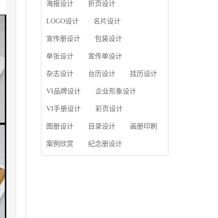
使用产品画册来进行市
海报设计
折页设计
片的能力;设计人员高水
场宣传，高档产品画册
平的审美、熟练掌握制
设计就应该更多的重视
LOGO设计
名片设计
作软件，深谙画册设...
对于商家信息的体现，
宣传册设计
包装设计
一个成功的高档产品画
册设计，能够将一个公
单张设计
宣传单设计
司的企业精神、核心理
念和企业文化展现...
杂志设计
台历设计
挂历设计
VI品牌设计
企业形象设计
VI手册设计
彩页设计
图册设计
目录设计
画册印刷
案例欣赏
纪念册设计