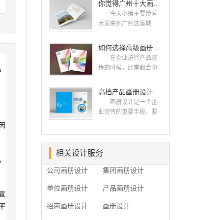
你觉得广州十大画册设计公司的排名真的重要吗？
计找哪家公司。 广
而画册就是作为宣传，
州画册设计哪家公司
今天小编主要带着
把企业的形象和活动更
好？本地人都会选择古
大家来到广州这座城
好的植入给大众，标志
柏品牌设计 广州古
市，看看广州十大画册
设计画册设计两个都是
柏品牌设计有限公司成
设计公司是那些?古柏品
如何选择高级画册设计公司 怎么制作高级企业画册
不能缺少的。标志设计
立于2004年，是由一群
牌提供画册设计，宣传
画册设计 简练、概
在企业进行产品宣
专业、独特的IT精英组
册设计,排版设计，画册
括、完美!即要成功到几
传的时候，经常都会印
品
成的团队。一直以来，
印刷服务,拥有15年设计
乎找不至更好的替代方
制一些画册，这时就需
古柏网页设计工作室紧
经验,服务过3000多家的
案的程度是我们的目
要找一家出色的画册制
高档产品画册设计的有哪些小技巧
贴网络时代的发展潮
广州集团/单位/产品/目录
标，其难度比之其它任
作公司。下面古柏品牌
流，对中国网络应用的
画册设计/印刷公司。相
画册设计是一个企
何艺术设计都要大得
设计就给大家说说如何
现状和趋势有很深的...
信不少喜欢设计的小伙
业宣传的重要手段，要
多。因此古柏品牌设计
选择高级画册设计公
伴都会对今天的内容感
是产品一目了然，还要
因
对标志设计画册设计遵
司，怎么制作高级企业
兴趣吧! 一、广州的
体现产品的优质性和展
循以下的原则： 1.详
画册?高级画册设计公
古柏设计 古柏品牌
示企业品牌形象。高档
尽明了标志的使用目
司 如何选择高级画
设计系品牌策划与推
产品画册设计有哪些小
相关设计服务
的、适用范畴并深刻...
册设计公司 首先是
，
广，企业vi形象设计、平
技巧，我们一起来看看
员工的能力是否过硬。
公司画册设计
集团画册设计
面设计、产品包装设
古柏品牌设计怎么说!高
这包括调研人员观察捕
计、高档画册设计、网
档产品画册设计 1、
捉信息、与企业顺利沟
单位画册设计
产品画册设计
站建设与推广的专业...
高档产品画册设计要注
宣
通进而获取重要信息的
重企业文化，引起客户
能力;摄影人员拍摄出真
率
招商画册设计
画册设计
关注 现在企业都在
实有效且让人震惊的照