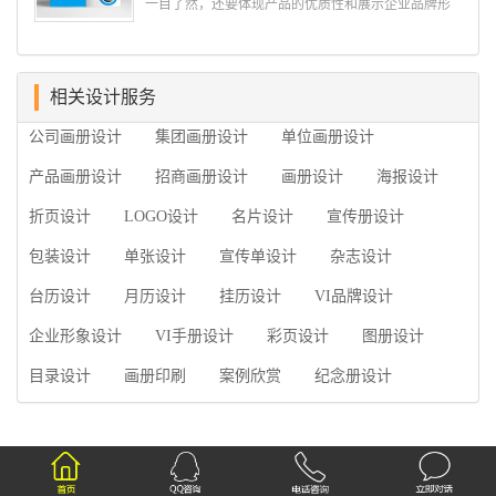
一目了然，还要体现产品的优质性和展示企业品牌形
通进而获取重要信息的能力;摄影人员拍摄出真实有效
象。高档产品画册设计有哪些小技巧，我们一起来看
且让人震惊的照片的能力;设计人员高水平的审美、熟
看古柏品牌设计怎么说!高档产品画册设计 1、高档
练掌握制作软件，深谙画册设...
产品画册设计要注重企业文化，引起客户关注 现
在企业都在使用产品画册来进行市场宣传，高档产品
相关设计服务
画册设计就应该更多的重视对于商家信息的体现，一
公司画册设计
集团画册设计
单位画册设计
个成功的高档产品画册设计，能够将一个公司的企业
精神、核心理念和企业文化展现...
产品画册设计
招商画册设计
画册设计
海报设计
折页设计
LOGO设计
名片设计
宣传册设计
包装设计
单张设计
宣传单设计
杂志设计
台历设计
月历设计
挂历设计
VI品牌设计
企业形象设计
VI手册设计
彩页设计
图册设计
目录设计
画册印刷
案例欣赏
纪念册设计