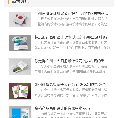
最新资讯
广州画册设计哪家公司好？我们推荐古柏品牌设计
很多公司在做企业或者产品画册的时候，都会找
一些知名的设计公司，这样设计出来的画册，才能让
人眼前一亮，才能够给公司带来好的效益，下面小编
就给大家说说广州画册设计找哪家公司。 广州画
标志设计画册设计 对标志设计有哪些原则呢？
册设计哪家公司好？本地人都会选择古柏品牌设
标志设计画册设计是大多数企业都要做的，标志
计 广州古柏品牌设计有限公司成立于2004年，是
就是LOGO，是一个企业的门面形象，而画册就是作为
由一群专业、独特的IT精英组成的团队。一直以来，
宣传，把企业的形象和活动更好的植入给大众，标志
古柏网页设计工作室紧贴网络时代的发展潮流，对中
设计画册设计两个都是不能缺少的。标志设计画册设
你觉得广州十大画册设计公司的排名真的重要吗？
国网络应用的现状和趋势有很深的...
计 简练、概括、完美!即要成功到几乎找不至更好
今天小编主要带着大家来到广州这座城市，看看
的替代方案的程度是我们的目标，其难度比之其它任
广州十大画册设计公司是那些?古柏品牌提供画册设
何艺术设计都要大得多。因此古柏品牌设计对标志设
计，宣传册设计,排版设计，画册印刷服务,拥有15年设
计画册设计遵循以下的原则： 1.详尽明了标志的使
计经验,服务过3000多家的广州集团/单位/产品/目录画
如何选择高级画册设计公司 怎么制作高级企业画册
用目的、适用范畴并深刻...
册设计/印刷公司。相信不少喜欢设计的小伙伴都会对
在企业进行产品宣传的时候，经常都会印制一些
今天的内容感兴趣吧! 一、广州的古柏设计 古
画册，这时就需要找一家出色的画册制作公司。下面
柏品牌设计系品牌策划与推广，企业vi形象设计、平面
古柏品牌设计就给大家说说如何选择高级画册设计公
设计、产品包装设计、高档画册设计、网站建设与推
司，怎么制作高级企业画册?高级画册设计公司 如
高档产品画册设计的有哪些小技巧
广的专业...
何选择高级画册设计公司 首先是员工的能力是否
画册设计是一个企业宣传的重要手段，要是产品
过硬。这包括调研人员观察捕捉信息、与企业顺利沟