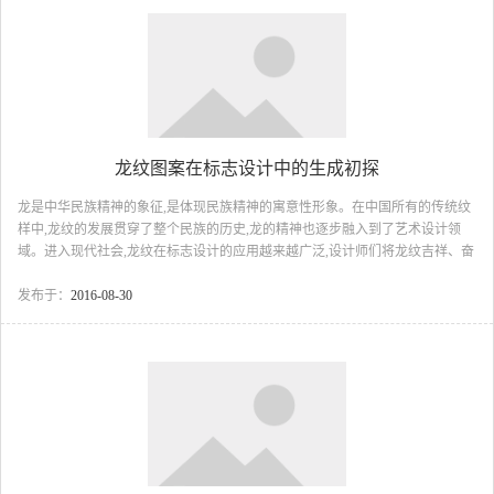
办学理念,突显大学的办学特色,承载大学的文化精神并透射大学的文化内涵,加
强学校内部的凝聚力,也有利...
龙纹图案在标志设计中的生成初探
龙是中华民族精神的象征,是体现民族精神的寓意性形象。在中国所有的传统纹
样中,龙纹的发展贯穿了整个民族的历史,龙的精神也逐步融入到了艺术设计领
域。进入现代社会,龙纹在标志设计的应用越来越广泛,设计师们将龙纹吉祥、奋
进的寓意应用于现代标志设计中,在对龙纹形象加以改造的基础上,融合了现代设
计元素,设计出许多优秀的标志设计作品。标志设计代表了企业、组织等的精神
发布于：
2016-08-30
内涵和经营理念,从早期的标志设计到现代标志设计,对传统龙纹的运用,表明了
传统龙文化在中国人心目中的地位,通过龙纹在标志设计中的生成、运用与发展,
我们可以看出龙文化是传统文化的典型代表。本文从龙纹“形”的发展与演变出
发,通过...