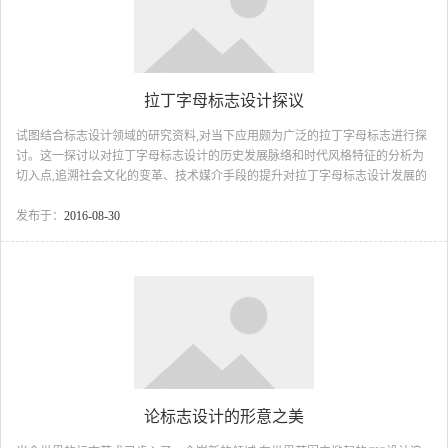
拉丁字母标志设计探议
试图结合标志设计领域的研究资料,对当下应用颇为广泛的拉丁字母标志进行探
讨。这一探讨以对拉丁字母标志设计的历史发展脉络和时代风格特征的分析为
切入点,追溯社会文化的变革、技术媒介手段的提升对拉丁字母标志设计发展的
影响,进而探寻拉丁字母标志设计风格变化的理由与依据,并以众多的拉丁字母标
志设计实例为依托,探讨标志与视觉传达和社会发展之间的关系,由此获得拉丁字
发布于：
2016-08-30
母标志设计的启迪和拓展。本文仅为拉丁字母标志设计发展轨迹的初步探寻,有
关标志设计在现代信息传播中的文化意义及其设计规律的讨论将是一个长期研
究的课题。...
论标志设计的形意之美