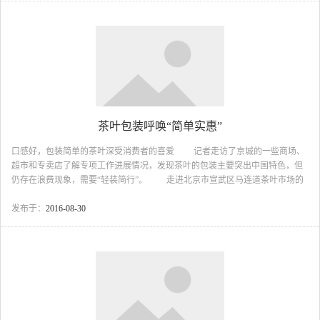
用该食品即不是为了补充热量也不是为了补充其它营养成分的食品；从营销的
角度来看，产品的最主要卖...
茶叶包装呼唤“简单实惠”
口感好，包装简单的茶叶深受消费者的喜爱 记者走访了京城的一些商场、
超市和专卖店了解专项工作进展情况，发现茶叶的包装主要突出中国特色，但
仍存在浪费现象，需要“轻装简行”。 走进北京市宣武区马连道茶叶市场的
一家公司，茶叶品种繁多，让人目不暇接。店中最引人注目的就是一款印着“五
色茶”的长约40厘米的大礼盒，礼盒里放着5个彩碗，另有5个罐子里分别装有50
发布于：
2016-08-30
克的红茶、绿茶、青茶、黑茶等，虽然这个设计很精巧，但记者发现包装的成
本太高，五色茶礼盒标价是680元。售货员告诉记者，“光那5个彩碗就值300元
了。” 同样的情况...