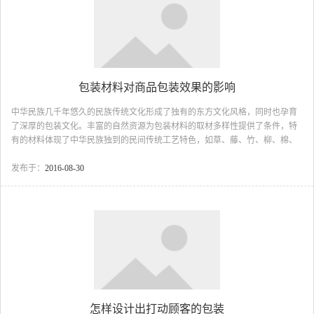
包装材料对商品包装效果的影响
中华民族几千年悠久的民族传统文化形成了独有的东方文化风格，同时也孕育
了深厚的包装文化。丰富的自然资源为包装材料的取材多样性提供了条件，特
有的材料体现了中华民族独到的民间传统工艺特色，如草、藤、竹、柳、棉、
麻、宣纸等特色的包装材料，体现出一种古朴的包装形象，产生了浓郁的传统
文化特色，也形成了中国包装独有的视觉形象。 包装设计是商业化的工作，设
发布于：
2016-08-30
计师必须满足市场的需求，塑造良好的视觉效果是每一个包装设计者所追求的
目标。商品外包装的视觉效果将对促进商品销售，增加商品竞争力起着重要的
作用。包装材料是产品包装中唯一能被消费者触摸到的现实物质，与消费者的
接触更直观、更具体。包装材料在商品包装中都承担着信息...
怎样设计出打动顾客的包装