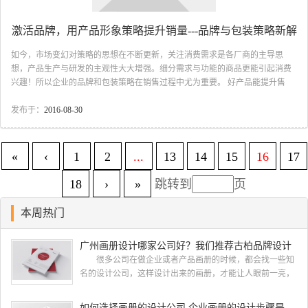
激活品牌，用产品形象策略提升销量---品牌与包装策略新解
如今，市场变幻对策略的思想在不断更新，关注消费需求是各厂商的主导思
想，产品生产与研发的主观性大大增强。细分需求与功能的商品更能引起消费
兴趣！所以企业的品牌和包装策略在销售过程中尤为重要。 好产品能提升售
量，好包装可以激活品牌 产品的包装不仅是“包与装”的单纯功能，随着时代的
进步，已从最初的视觉美化，逐渐向产品销售策略为主的方向发展，尤其是要
发布于：
2016-08-30
应对于品牌策略的需求，就必须提升包装及其形象的重要性，在竞争日趋激烈
的市场，对包装我们有了更宏观、更新的诠释，好的包装设计是要找出产品的
优势卖点，变化产品的定位与销售策略，再有效的传达给消费者。一个包装策
«
‹
1
2
...
13
14
15
16
17
略可以建立一个品...
18
›
»
跳转到
页
本周热门
广州画册设计哪家公司好？我们推荐古柏品牌设计
很多公司在做企业或者产品画册的时候，都会找一些知
名的设计公司，这样设计出来的画册，才能让人眼前一亮，
才能够给公司带来好的效益，下面小编就给大家说说广州画
册设计找哪家公司。 广州画册设计哪家公司好？本地人
如何选择画册的设计公司 企业画册的设计步骤是怎样的