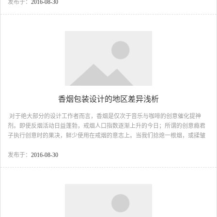
化形式和精神传播的载体。并且相当一部分图形符号具有特定的涵义和约定俗
发布于：
2016-08-30
成的信息传播功能，这与现代标志设计要求的不谋而合。 随着中国和西方文明
交流的日趋频繁，中国传统的自然观、哲学观等为西方所关注。将中国传统图
形符号运用在现代标志设计上，使这些元素在符合现代设计功用的同时又具有
一定的文化内涵，摆脱旧有元素在使用上的局限与语意上的...
香烟包装设计的地区差异浅析
对于绝大部分的设计工作者而言，香烟是仅次于音乐与咖啡的创意催化提神
剂。即使反烟活动日益蓬勃，戒烟人口指数逐渐上升的今日；所谓的创意瘾君
子执行创意时的果决，鲜少使用在戒烟的意志上。当我们捻熄一根烟，或揉皱
一个空包装时，是否意味着结束了一位短暂“工作伙伴”的生命。 在广大的香
烟流通市场里，不难发现除了几种耳熟能详的品牌外，更有许多陌生的牌子试
发布于：
2016-08-30
图以独特的口感和鲜明的包装，积极的争取消费者的青睐，进而抢攻市场。所
以包装设计就成为最直接且最有效的推销利器。 纵观各家厂商，为促销自家
产品，莫...