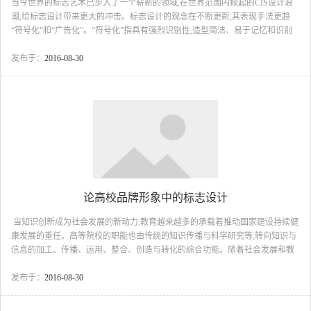
当今世界的标志艺术已步入了一个崭新的领域,在世界范围内掀起的CIS设计浪
潮,给标志设计带来更大的冲击。标志设计的观念在不断更新,其表现手法更趋
“符号化”和“广告化”。“符号化”指具有强烈识别性,造型简洁、易于记忆和识别
等特征的造型语言;“广告化”则是指具有一种独特的美妙意境,给人带来赏心悦目
的美好享受,使消费者在短暂的接触中产生极其深刻的印象。这些特征正是企业
发布于：
2016-08-30
家和设计师梦寐以求的实质,因此,在标志设计中一定要认真探讨和研究其功能特
性,不断探索新的艺术语言,使其在“形”与&ld...
论高校品牌形象中的标志设计
当知识创新成为社会发展的新动力,教育越来越多的承载着推动国家建设持续健
康发展的重任。高等院校的职能也由传统的知识传播与科学研究等,转向知识与
信息的加工、传播、运用、整合、创造与转化的综合功能。随着社会发展和教
育体制的改革,高校正逐步经受市场机制的调节和优化配置。在提高整体办学水
平的同时,高校品牌形象的塑造对其发展也尤为重要。而高校的标志是其视觉形
发布于：
2016-08-30
象系统的核心元素,它是经过凝炼之后的视觉形象识别符号,不仅是大学自我形象
的外在展示,也是大学自我价值的内在认同。标志以直观的视觉形式体现大学的