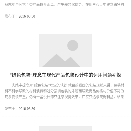
品就能与其它同类产品拉开距离，产生差异化优势，在用户心目中建立独特的
品牌形象。包装作为同用户沟通的销售终端，必须能反映产品的市场诉求点。
同时，包装设计还要同其它营销传播手段相统一，例如广告、公关、促销等活
发布于：
2016-08-30
动，从而形成整合营销传播系统，使产品的定位信息传达的更加有力而统...
“绿色包装”理念在现代产品包装设计中的运用问题初探
一、实践中提高对“绿色包装”理念的认识 就目前我国的包装现状来讲，包装材
料不科学导致的材料浪费和过分强调包装的外观而导致商品价格与价值不符的
现象仍很严重。仍有一些设计师只注意视觉效果，厂家只追求既得利益，结果
浪费了大量的自然资源。前不久，就有媒体披露：某些月饼生产厂家为了迎合
消费者对华贵的需求，采用远远超出月饼本身价值的昂贵材料进行繁复包装，
发布于：
2016-08-30
结查一方面超出了消费者的购买水平，使产品积压，另一方面消费后的垃圾很
难处理，造成了极大的浪费和污染。其实，这是一种不顾消费者利益的非理智
和短视的设计行为，它没有从“绿色包装”的理念出发去设计。如果不对此以足...