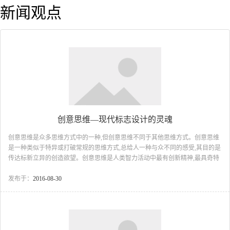
新闻观点
创意思维—现代标志设计的灵魂
创意思维是众多思维方式中的一种,但创意思维不同于其他思维方式。创意思维
是一种类似于特异或打破常规的思维方式,总给人一种与众不同的感受,其目的是
传达标新立异的创造欲望。创意思维是人类智力活动中最有创新精神,最具奇特
性和最富创造力的部分。“一个伟大创意是美丽而且高度智慧与疯狂的结合,一个
伟大的创意能改变我们的语言,使默默无名的品牌一夜之间闻名全球”现代创意学
发布于：
2016-08-30
大师大卫?奥格威(David Ogilvy,1911.6.23 - 1999.7.21)这样评价创意的重要性。在
标志设计中创意无疑占有举足轻重的作用,新颖独特的创意是标志设计成功的关
键,也是标志设计的核心和灵魂。而标志创...