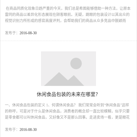
在商品同质化现象日趋严重的今天，我们总是希图能够借助一种方法，让原本
雷同的商品以差异化形态展现在顾客眼前。无疑，跳眼的包装设计以其出众的
视觉识别力所形成的感官高度评判，会帮助我们的商品从众多竞品中脱颖而
出，使消费者留意、停顿、观察，赞赏并产生购买行为，这也是每个商家所追
求的最理想化的包装设计。 于是由设计师提出的种种设计方案总是遭受到来
发布于：
2016-08-30
自市场一线人员的否定，但是这些一线营销人员又很难给最具诱惑的商品包装
提出清晰的概念，或者提供比较有创造力的设想轮廓，但又总是给设计师带回
一两件他们认为具有销售煽动性的包装。 那怎么样才能够设计出打动顾客的
包装设计呢？ ...
休闲食品包装的未来在哪里？
一、休闲食品包装的定义 1、何谓休闲食品？ 我们常常会听到“休闲食品”这样
的称呼，可是对于什么是休闲食品，消费者的概念却一直比较模糊，似乎只要
是零食都可以叫休闲食品，又好像又不是那么回事。走进卖场一看，更是眼花
缭乱，满目食品皆休闲：瓜子、花生、薯片、饼干、方便面、果冻、奶茶……
等等哪个不是打着休闲的旗号充分诱惑地煽动着消费者蠢蠢欲动的荷包？ 休闲
发布于：
2016-08-30
食品，从广义的角度来说，可以理解为“可吃可不吃的食品”，也就是消费者食