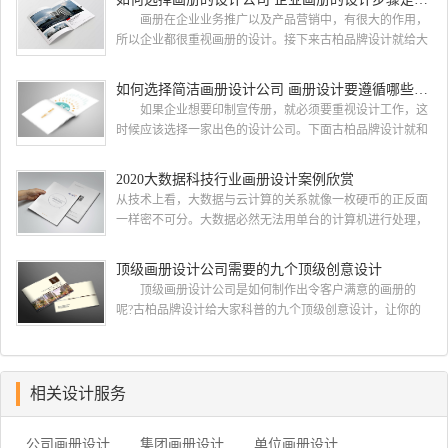
都会选择古柏品牌设计 广州古柏品牌设计有限公司成立
画册在企业业务推广以及产品营销中，有很大的作用，
于2004年，是由一群专业、独特的IT精英组成的团队。一直
所以企业都很重视画册的设计。接下来古柏品牌设计就给大
以来，古柏网页设计工作室紧贴网络时代的发展潮流，对中
家介绍如何选择画册的设计公司，企业画册的设计步骤是怎
国网络应用的现状和趋势有很深的...
样的? 画册的设计公司 如何选择画册的设计公
如何选择简洁画册设计公司 画册设计要遵循哪些原则
司 一，设计水准，这个可以通过设计公司之前的案例来
如果企业想要印制宣传册，就必须要重视设计工作，这
大概判断一下，比如之前是否做过类似的行业等等 二，
时候应该选择一家出色的设计公司。下面古柏品牌设计就和
设计价格，设计费这块 整个行业参差不齐，一般的200-300
大家一同来看看如何选择简洁画册设计公司，画册设计要遵
元/p，中等在300-500元/...
循哪些原则? 简洁画册设计公司 如何选择简洁画册
2020大数据科技行业画册设计案例欣赏
设计公司 一、看公司背景 互联网上存在许多可以查
从技术上看，大数据与云计算的关系就像一枚硬币的正反面
询企业注册资本与经营状况的企业安全软件，客户们在招标
一样密不可分。大数据必然无法用单台的计算机进行处理，
的过程中可以根据查询到的信息进行综合对比，挑选出经营
必须采用分布式架构。它的特色在于对海量数据进行分布式
状况较为良好的企业。此外，投标公司的...
数据挖掘。但它必须依托云计算的分布式处理、分布式数据
顶级画册设计公司需要的九个顶级创意设计
库和云存储、虚拟化技术。最近古柏就接到一项关于大数据
顶级画册设计公司是如何制作出令客户满意的画册的
科技行业画册设计项目，下面我们一起开分析下由古柏小编
呢?古柏品牌设计给大家科普的九个顶级创意设计，让你的
带来的这组大数据科技行业画册设计项目案例欣赏. 2020大
公司制作出优秀精彩令客户满意的画册，一起来看看
数据科技行业画册设...
吧。 顶级画册设计公司需要的十个顶级创意设计一：在
开始之前了解你的目的 当您在考虑如何设计宣传册时，
首先要问客户为什么认为他们需要一本宣传册。然后让他们
相关设计服务
确定他们的目标。有时他们只是想要一个，因为他们的最后
一本小册子没有用 如果他们为你提出了一个简要...
公司画册设计
集团画册设计
单位画册设计