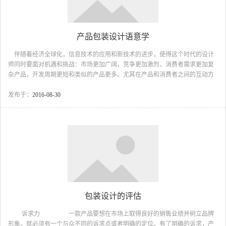
产品包装设计语意学
伴随着经济全球化，信息技术的应用和新技术的进步，使得这个时代的设计
师同时要面对机遇和挑战：市场更加广阔，竞争更加激烈，消费者需求更加复
杂产品，开发周期更短和类似的产品更多。尤其在产品和消费者之间的互动方
面，也正出现许多新的变化。因此，设计师需要重新认识设计的现实环境，找
到一种有效的应对之道。另一方面，产品语意学自1950年德国乌尔姆设计学院
发布于：
2016-08-30
提出至今，通过一个又一个设计师和学者的坚持，在八十年代中期最终成为遍
及全世界的设计潮流，给当时沉闷的现代主义设计带来活泼的灵感，并且明显
影响了当代设计的发展。另外，自九十年代开始，产品语意学扩展了许多领
域，包括使用者的界面设计，人机因素等。如今，在新的时代...
包装设计的评估
诉求力 一款产品要想在市场上取得良好的销售业绩并树立品牌
形象。就必须有一个与众不同的诉求点或者明确的定位。有了明确的诉求，产