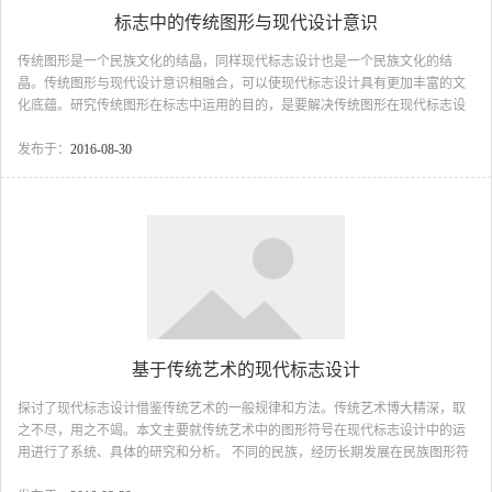
标志中的传统图形与现代设计意识
传统图形是一个民族文化的结晶，同样现代标志设计也是一个民族文化的结
晶。传统图形与现代设计意识相融合，可以使现代标志设计具有更加丰富的文
化底蕴。研究传统图形在标志中运用的目的，是要解决传统图形在现代标志设
计中的延伸和拓展的问题，同时结合现代标志设计的观念意识、表现方法和审
美需求，进一步明确传统图形在现代标志设计中被再利用、再创造的可能性。
发布于：
2016-08-30
本文试图从传统图形在现代标志设计中运用的诸多方面来探讨在现代设计背景
下，传统图形对于现代标志设计的价值和意义。 ...
基于传统艺术的现代标志设计
探讨了现代标志设计借鉴传统艺术的一般规律和方法。传统艺术博大精深，取
之不尽，用之不竭。本文主要就传统艺术中的图形符号在现代标志设计中的运
用进行了系统、具体的研究和分析。 不同的民族，经历长期发展在民族图形符
号方面有着丰富的沉淀，它们形式丰富，蕴涵深厚文化内涵，是文化观念的物