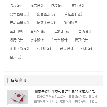
名片设计
标志设计
包装设计
其他设计
公司画册设计
集团画册设计
单位画册设计
产品画册设计
招商手册设计
案例欣赏
画册印刷
品牌VI设计
宣传册设计
台历设计
月历设计
杂志设计
宣传单设计
折页设计
企业形象设计
vi手册设计
彩页设计
图册设计
目录设计
最新资讯
广州画册设计哪家公司好？我们推荐古柏品牌设计
很多公司在做企业或者产品画册的时候，都会找
一些知名的设计公司，这样设计出来的画册，才能让
人眼前一亮，才能够给公司带来好的效益，下面小编