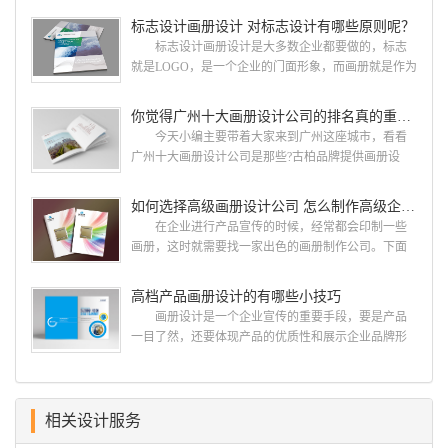
就给大家说说广州画册设计找哪家公司。 广州画
标志设计画册设计 对标志设计有哪些原则呢？
册设计哪家公司好？本地人都会选择古柏品牌设
标志设计画册设计是大多数企业都要做的，标志
计 广州古柏品牌设计有限公司成立于2004年，是
就是LOGO，是一个企业的门面形象，而画册就是作为
由一群专业、独特的IT精英组成的团队。一直以来，
宣传，把企业的形象和活动更好的植入给大众，标志
古柏网页设计工作室紧贴网络时代的发展潮流，对中
设计画册设计两个都是不能缺少的。标志设计画册设
你觉得广州十大画册设计公司的排名真的重要吗？
国网络应用的现状和趋势有很深的...
计 简练、概括、完美!即要成功到几乎找不至更好
今天小编主要带着大家来到广州这座城市，看看
的替代方案的程度是我们的目标，其难度比之其它任
广州十大画册设计公司是那些?古柏品牌提供画册设
何艺术设计都要大得多。因此古柏品牌设计对标志设
计，宣传册设计,排版设计，画册印刷服务,拥有15年设
计画册设计遵循以下的原则： 1.详尽明了标志的使
计经验,服务过3000多家的广州集团/单位/产品/目录画
如何选择高级画册设计公司 怎么制作高级企业画册
用目的、适用范畴并深刻...
册设计/印刷公司。相信不少喜欢设计的小伙伴都会对
在企业进行产品宣传的时候，经常都会印制一些
今天的内容感兴趣吧! 一、广州的古柏设计 古
画册，这时就需要找一家出色的画册制作公司。下面
柏品牌设计系品牌策划与推广，企业vi形象设计、平面
古柏品牌设计就给大家说说如何选择高级画册设计公
设计、产品包装设计、高档画册设计、网站建设与推
司，怎么制作高级企业画册?高级画册设计公司 如
高档产品画册设计的有哪些小技巧
广的专业...
何选择高级画册设计公司 首先是员工的能力是否
画册设计是一个企业宣传的重要手段，要是产品
过硬。这包括调研人员观察捕捉信息、与企业顺利沟
一目了然，还要体现产品的优质性和展示企业品牌形
通进而获取重要信息的能力;摄影人员拍摄出真实有效
象。高档产品画册设计有哪些小技巧，我们一起来看
且让人震惊的照片的能力;设计人员高水平的审美、熟
看古柏品牌设计怎么说!高档产品画册设计 1、高档
练掌握制作软件，深谙画册设...
产品画册设计要注重企业文化，引起客户关注 现
在企业都在使用产品画册来进行市场宣传，高档产品
相关设计服务
画册设计就应该更多的重视对于商家信息的体现，一