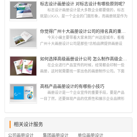
就给大家说说广州画册设计找哪家公司。 广州画
标志设计画册设计 对标志设计有哪些原则呢？
册设计哪家公司好？本地人都会选择古柏品牌设
标志设计画册设计是大多数企业都要做的，标志
计 广州古柏品牌设计有限公司成立于2004年，是
就是LOGO，是一个企业的门面形象，而画册就是作为
由一群专业、独特的IT精英组成的团队。一直以来，
宣传，把企业的形象和活动更好的植入给大众，标志
古柏网页设计工作室紧贴网络时代的发展潮流，对中
设计画册设计两个都是不能缺少的。标志设计画册设
你觉得广州十大画册设计公司的排名真的重要吗？
国网络应用的现状和趋势有很深的...
计 简练、概括、完美!即要成功到几乎找不至更好
今天小编主要带着大家来到广州这座城市，看看
的替代方案的程度是我们的目标，其难度比之其它任
广州十大画册设计公司是那些?古柏品牌提供画册设
何艺术设计都要大得多。因此古柏品牌设计对标志设
计，宣传册设计,排版设计，画册印刷服务,拥有15年设
计画册设计遵循以下的原则： 1.详尽明了标志的使
计经验,服务过3000多家的广州集团/单位/产品/目录画
如何选择高级画册设计公司 怎么制作高级企业画册
用目的、适用范畴并深刻...
册设计/印刷公司。相信不少喜欢设计的小伙伴都会对
在企业进行产品宣传的时候，经常都会印制一些
今天的内容感兴趣吧! 一、广州的古柏设计 古
画册，这时就需要找一家出色的画册制作公司。下面
柏品牌设计系品牌策划与推广，企业vi形象设计、平面
古柏品牌设计就给大家说说如何选择高级画册设计公
设计、产品包装设计、高档画册设计、网站建设与推
司，怎么制作高级企业画册?高级画册设计公司 如
高档产品画册设计的有哪些小技巧
广的专业...
何选择高级画册设计公司 首先是员工的能力是否
画册设计是一个企业宣传的重要手段，要是产品
过硬。这包括调研人员观察捕捉信息、与企业顺利沟
一目了然，还要体现产品的优质性和展示企业品牌形
通进而获取重要信息的能力;摄影人员拍摄出真实有效
象。高档产品画册设计有哪些小技巧，我们一起来看
且让人震惊的照片的能力;设计人员高水平的审美、熟
看古柏品牌设计怎么说!高档产品画册设计 1、高档
练掌握制作软件，深谙画册设...
产品画册设计要注重企业文化，引起客户关注 现
在企业都在使用产品画册来进行市场宣传，高档产品
相关设计服务
画册设计就应该更多的重视对于商家信息的体现，一
公司画册设计
集团画册设计
单位画册设计
个成功的高档产品画册设计，能够将一个公司的企业