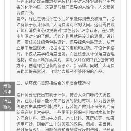
味追求经济效益而忽视包装材料中对人体健康有严重危
害的化学物质，这更是与我们倡导的人性化、人文精神
背道而驰。
当然，绿色包装设计在今后如果能得到普及和推广，必
须有赖于设计师和广大消费者对它的认同。这就需要设
计师和消费者必须提高对“绿色包装”理念认识，在实践
中加深对它的了解。巧妙的构思就是设计的源泉，设计
师一责任关注绿色包装设计，倡导绿色包装理念，从而
立足于我国现状，挖掘本国的潜能和优势。在设计包装
时，不仅从美学的角度出发，而且还要从环保角度合理
选材，进而不断探索美观、实用又环保的“绿色包装”的
方案，创造绿色包装的新思路、新品牌。同时广大消费
者也要提高意识，自觉地去抵制不够环保的产品。
二、从环保与美观相结合的角度合理选材
最新
资讯
设计师要想做出有利于环保、符合大众口味的优质包
装，在设计前不能不关注包装的使用材料，因为包装最
行业
终是要由具体材料制成的，包装能否做到环保美观而有
新闻
新意选材非常关键。一些常用的环保材料如树木和植物
的混合材料、漂白牛皮纸、PVC材料、瓦楞纸等，如果
运用巧妙，则会产生十分美观的效果。例如：麦当劳，
经过反复改进，用超薄纸和纸袋取代吹制塑料，已经可