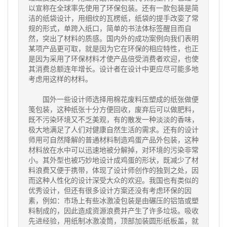
以宣称在全球率先使用了环保包装。还有一款包装是简
洁的纸袋设计，用细纹的瓦楞纸，纸袋的提手改娈了常
规的形式，单跨入纸口，简单的书法体标签醒目而自
然，突出了材料的质感。国内外的成功案例向我们表明
某项产品更可取，就是因为它在环保的相应特性，也正
是因为采用了环保材料才使产品倍受消费者欢迎，也使
其消费总额连年增长。设计者在设计中更应尽可能多地
考虑用这样的材料。
国外一些设计师选择用棉花废料压塑成的纸张做便
笺包装，这种纸张十分方便回收，废弃后可以做肥料，
既不污染环境又不乏美观，有的散发一种淡淡的香味，
极大地满足了人们对健康自然生活的需求。还有的设计
师用可自然降解的普通材料制造鸡蛋产品外包装，这种
材料放在水中可以迅速地被分解掉，对环境的污染非常
小。其外型也被巧妙地设计成鸡蛋的形状，既减少了材
料浪费又便于携带，体现了设计师创作的独到之处，因
而这种人性化的设计深受大众的欢迎。我国也有类似的
优秀设计，但还有很多设计方案还没有考虑环保的因
素，例如：市场上有些冰激凌包装是由碾压的铝箔或塑
料制成的，因此造成资源浪费并产生了许多垃圾。吸收
先进经验，用纸制冰激凌筒，顶部加装圆形纸板盖，就