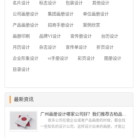
名片设计
标志设计
包装设计
其他设计
公司画册设计
集团画册设计
单位画册设计
产品画册设计
招商手册设计
案例欣赏
画册印刷
品牌VI设计
宣传册设计
台历设计
月历设计
杂志设计
宣传单设计
折页设计
企业形象设计
vi手册设计
彩页设计
图册设计
目录设计
最新资讯
广州画册设计哪家公司好？我们推荐古柏品牌设计
很多公司在做企业或者产品画册的时候，都会找
一些知名的设计公司，这样设计出来的画册，才能让
人眼前一亮，才能够给公司带来好的效益，下面小编