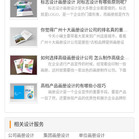
标志设计画册设计 对标志设计有哪些原则呢？
册设计哪家公司好？本地人都会选择古柏品牌设
标志设计画册设计是大多数企业都要做的，标志
计 广州古柏品牌设计有限公司成立于2004年，是
就是LOGO，是一个企业的门面形象，而画册就是作为
由一群专业、独特的IT精英组成的团队。一直以来，
宣传，把企业的形象和活动更好的植入给大众，标志
古柏网页设计工作室紧贴网络时代的发展潮流，对中
设计画册设计两个都是不能缺少的。标志设计画册设
你觉得广州十大画册设计公司的排名真的重要吗？
国网络应用的现状和趋势有很深的...
计 简练、概括、完美!即要成功到几乎找不至更好
今天小编主要带着大家来到广州这座城市，看看
的替代方案的程度是我们的目标，其难度比之其它任
广州十大画册设计公司是那些?古柏品牌提供画册设
何艺术设计都要大得多。因此古柏品牌设计对标志设
计，宣传册设计,排版设计，画册印刷服务,拥有15年设
计画册设计遵循以下的原则： 1.详尽明了标志的使
计经验,服务过3000多家的广州集团/单位/产品/目录画
如何选择高级画册设计公司 怎么制作高级企业画册
用目的、适用范畴并深刻...
册设计/印刷公司。相信不少喜欢设计的小伙伴都会对
在企业进行产品宣传的时候，经常都会印制一些
今天的内容感兴趣吧! 一、广州的古柏设计 古
画册，这时就需要找一家出色的画册制作公司。下面
柏品牌设计系品牌策划与推广，企业vi形象设计、平面
古柏品牌设计就给大家说说如何选择高级画册设计公
设计、产品包装设计、高档画册设计、网站建设与推
司，怎么制作高级企业画册?高级画册设计公司 如
高档产品画册设计的有哪些小技巧
广的专业...
何选择高级画册设计公司 首先是员工的能力是否
画册设计是一个企业宣传的重要手段，要是产品
过硬。这包括调研人员观察捕捉信息、与企业顺利沟
一目了然，还要体现产品的优质性和展示企业品牌形
通进而获取重要信息的能力;摄影人员拍摄出真实有效
象。高档产品画册设计有哪些小技巧，我们一起来看
且让人震惊的照片的能力;设计人员高水平的审美、熟
看古柏品牌设计怎么说!高档产品画册设计 1、高档
练掌握制作软件，深谙画册设...
产品画册设计要注重企业文化，引起客户关注 现
在企业都在使用产品画册来进行市场宣传，高档产品
相关设计服务
画册设计就应该更多的重视对于商家信息的体现，一
公司画册设计
集团画册设计
单位画册设计
个成功的高档产品画册设计，能够将一个公司的企业