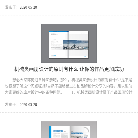
吧。 家具公司画册设计需要注意的几点 1、图片的美观度 图片对于
家具画册的美观度的影响很大，如果没有高质量好的图片，无论怎么做，画册
发布于：
2020-05-20
都不会好看。家具公司画册设计 2、增强版面协调感 当古柏品牌设计的
设计师在设计过程中往往会对整个版面当中添加一些颜色或者图案的，而这些
图案选择性很强通常多种多样的，这些图案是根据画册设计中的每一种家具特
性经选择的，给人一种高端大气感觉，整个版面不会谈单...
机械类画册设计的原则有什么 让你的作品更加成功
想必大家都见过各种画册吧，那么，机械类画册设计的原则有什么?是不是
也很想了解这个问题呢?那自然不能够错过古柏品牌设计分享的内容，足以帮助
大家更好的应对设计中的各种问题。 1、机械类画册设计属于产品画册设计
范畴 产品画册设计是一个展示平台，画册设计可以用流畅的线条、有个人
及企业的风貌、理念、和谐的图片或优美文字，富有创意，有可赏性，组合成
发布于：
2020-05-20
一本具有宣传产品、品牌形象的精美画册。 机械类画册设计 2、机械类
画册设计的原则有什么 先求对，再去求妙 精彩的创意点子令人眼睛一
亮，印象深刻，但正确的诉求才会改变人的态度，影响人的行为。比如在做服
装画册时，高明的模特要利用身体语言尽量表现设计师...