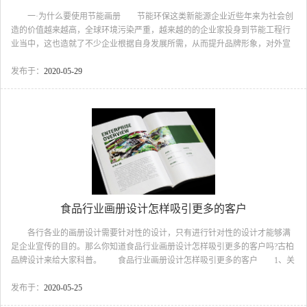
一·为什么要使用节能画册 节能环保这类新能源企业近些年来为社会创
造的价值越来越高，全球环境污染严重，越来越的的企业家投身到节能工程行
业当中，这也造就了不少企业根据自身发展所需，从而提升品牌形象，对外宣
传自己公司的核心理念，那么节能工程画册设计就是一个非常不错的选择，而
节能产品画册设计的核心要点就是如何传达节能环保理念!今天小编就为大家讲
发布于：
2020-05-29
一讲这方面的知识! 节能画册设计 二·该怎样理解节能画册设计 宣传
册设计中，图形是一种用形象和色彩来直观地传播信息、观念及交流思想的视
觉语言，它能超越国界、排除语言障碍并进入各个领域与人们进行交流与沟
通，是人类通用的视觉符号。宣传册设计从图片的排列到...
食品行业画册设计怎样吸引更多的客户
各行各业的画册设计需要针对性的设计，只有进行针对性的设计才能够满
足企业宣传的目的。那么你知道食品行业画册设计怎样吸引更多的客户吗?古柏
品牌设计来给大家科普。 食品行业画册设计怎样吸引更多的客户 1、关
于色彩 大胆运用暖色调有利于提高消费者的食欲。在我们日常生活中，不
难发现美食类的照片色彩都十分艳丽，饱和度较高，自然糕点也不例外。这种
发布于：
2020-05-25
对暖色调的应用可以有效激发消费者的食欲。当然还有一些粉色调的应用，因