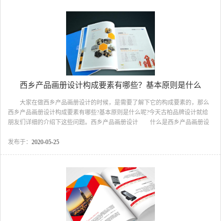
为糕点类的受众主要是针对小孩和女孩，所以粉色的梦幻感也会激发他们的购
买欲望哦。食品行业画册设计 2、图片的摆拍很重要 因为是食品类的宣
传画册，所以更加注重图片的摆拍。首先，通过摆拍，可...
西乡产品画册设计构成要素有哪些？基本原则是什么
大家在做西乡产品画册设计的时候，是需要了解下它的构成要素的，那么
西乡产品画册设计构成要素有哪些?基本原则是什么呢?今天古柏品牌设计就给
朋友们详细的介绍下这些问题。西乡产品画册设计 什么是西乡产品画册设
计？ 产品画册设计通常由三种要素组成，即产品形象、品牌名称和文案介
绍。其中品牌是产品的识别标志，文案是剖析产品的钥匙，而产品则是被传达
发布于：
2020-05-25
的主体。 产品自身的优劣决定着其生命的久暂，而其广告宣传的成败则决
定着人们在主观上对它的信赖与否，因此，画册设计的创意之优劣便成为关
键。 画册设计的表现手法众多，从创意构思上说，有直接表达法和间接表达法;
从表达手段上说，有摄影写实法也有绘画抽象法。 西乡...