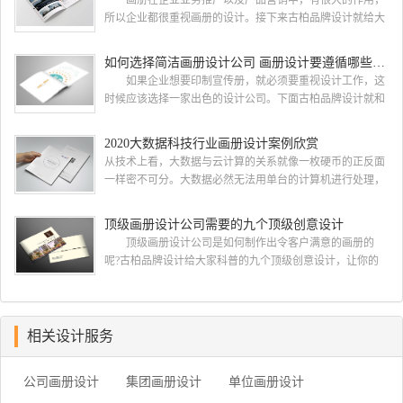
画册在企业业务推广以及产品营销中，有很大的作用，
于2004年，是由一群专业、独特的IT精英组成的团队。一直
所以企业都很重视画册的设计。接下来古柏品牌设计就给大
以来，古柏网页设计工作室紧贴网络时代的发展潮流，对中
家介绍如何选择画册的设计公司，企业画册的设计步骤是怎
国网络应用的现状和趋势有很深的...
样的? 画册的设计公司 如何选择画册的设计公
如何选择简洁画册设计公司 画册设计要遵循哪些原则
司 一，设计水准，这个可以通过设计公司之前的案例来
如果企业想要印制宣传册，就必须要重视设计工作，这
大概判断一下，比如之前是否做过类似的行业等等 二，
时候应该选择一家出色的设计公司。下面古柏品牌设计就和
设计价格，设计费这块 整个行业参差不齐，一般的200-300
大家一同来看看如何选择简洁画册设计公司，画册设计要遵
元/p，中等在300-500元/...
循哪些原则? 简洁画册设计公司 如何选择简洁画册
2020大数据科技行业画册设计案例欣赏
设计公司 一、看公司背景 互联网上存在许多可以查
从技术上看，大数据与云计算的关系就像一枚硬币的正反面
询企业注册资本与经营状况的企业安全软件，客户们在招标
一样密不可分。大数据必然无法用单台的计算机进行处理，
的过程中可以根据查询到的信息进行综合对比，挑选出经营
必须采用分布式架构。它的特色在于对海量数据进行分布式
状况较为良好的企业。此外，投标公司的...
数据挖掘。但它必须依托云计算的分布式处理、分布式数据
顶级画册设计公司需要的九个顶级创意设计
库和云存储、虚拟化技术。最近古柏就接到一项关于大数据
顶级画册设计公司是如何制作出令客户满意的画册的
科技行业画册设计项目，下面我们一起开分析下由古柏小编
呢?古柏品牌设计给大家科普的九个顶级创意设计，让你的
带来的这组大数据科技行业画册设计项目案例欣赏. 2020大
公司制作出优秀精彩令客户满意的画册，一起来看看
数据科技行业画册设...
吧。 顶级画册设计公司需要的十个顶级创意设计一：在
开始之前了解你的目的 当您在考虑如何设计宣传册时，
首先要问客户为什么认为他们需要一本宣传册。然后让他们
相关设计服务
确定他们的目标。有时他们只是想要一个，因为他们的最后
一本小册子没有用 如果他们为你提出了一个简要...
公司画册设计
集团画册设计
单位画册设计