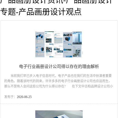
专题-产品画册设计观点
电子行业画册设计公司得以存在的理由解析
当前我们早已步入电子信息时代，电子产品也在我们的生活中扮演者重要
的角色。随着该时代的到来，许许多多的电子行业画册设计公司也应运而生，
那么不禁有人会问这些公司为什么得以存在? 在下文中古柏品牌设计公司小
编将对电子行业画册设计公司得以存在的具体理由进行详细解析，对此感兴趣
的朋友快和小编一起去看看吧! 理由一 一本精致的电子行业画册就像电
发布于：
2020-06-25
子行业企业的一个门面，等同于这类企业的名片。里面涵盖得不仅仅是企业的
产品信息，更多的是企业的一个文化内涵，它不但浓缩了企业的发展历程，也
向每一个人传达出了企业的品牌形象，使客户不用到实地勘察就可以大致的了