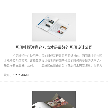
间及用品。 现阶段卫浴又不仅仅是单一卫浴这么简单，随着人们生活节奏
的加快，对于各种产品的要求提高，出现了彩色卫浴用品。 2、卫浴画册设
计公司的基本工作步骤 1、了解设计需求 了解的内容主要有企业是需要
什么性质的画册，是企业形象画册还是企业产品画册...
画册排版注意这八点才是最好的画册设计公司
古柏品牌设计在做画册内容的时候是很注意画面编排的，画面编排的合理
才能够吸引阅读者。古柏品牌设计告诉你在画册排版的时候需要做好这八点才
是最好的画册设计公司。 最好的画册设计公司在编排上需要注意：化零为
整 文字项目较多，编排时，要把它们严密地组合起来，按文字的内容和主
次， 集中组合在一处、二处或三处等，避免画面塞满零乱的文字。 化零为
发布于：
2020-04-01
整的编排，能使画面主次分明、条理清晰，多而不乱。字体大小、长短、文字
的行距、段落等，应做到层次清楚、配置得当。最好的画册设计公司 最好
的画册设计公司在编排上需要注意：照顾读者 画册对象如果是老年人, 字体
应排得大一些，朴实一些，避免花哨。篇幅较长的文稿，...