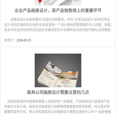
企业产品画册设计，是产品销售链上的重要环节
创意是设计本质的要求,也是时代的要求。作为"为传达而设计"的视觉传达
设计,如何正确且充分地传达信息是每一个设计者始终要面临的中心问题。但是,
在当今社会仅仅把传达信息的关键词定位于正确和充分显然是不够的,必须要把
设计中的创意重视起来,从设计理念、视觉语言和技术表现方式的创新入手,正确
充分地传达信息。企业产品画册设计的创意要首先确立主题,且在确定主题时要
发布于：
2020-05-23
充分了解企业文化、企业理念及经营策略,还要考虑行业特征及受众心理。接着
在主题确定后,要搜集相关的图片、文字,并且还要和企业的VI系统保持一致,进
而进行整体的版式设计。 那么如何来提升自己的创意呢?设计师如何去选择
呢?怎么样...
家具公司画册设计需要注意的几点
在购买家具的时候通常销售人员会给你一本画册，产品画册设计里面有产品
的图片以及介绍。画册往往能够吸引消费者想象整体的家具布置，所以是非常
重要的宣传方式，那么你知道家具公司画册设计需要注意些什么吗?一起来看看