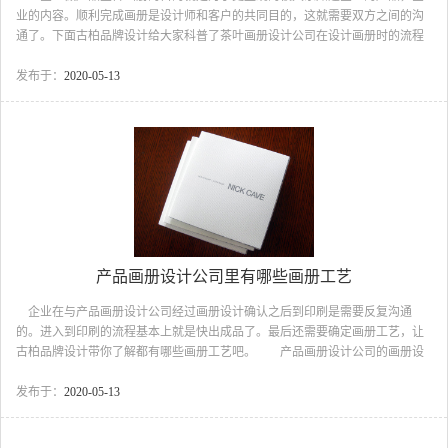
业的内容。顺利完成画册是设计师和客户的共同目的，这就需要双方之间的沟
通了。下面古柏品牌设计给大家科普了茶叶画册设计公司在设计画册时的流程
步骤。 茶叶画册设计公司流程步骤①前期准备 收集信息，也就是指设
计的前期调研阶段。主要包括对客户企业、产品、市场，消费者等情况的调
发布于：
2020-05-13
研。以信息的采集为主，调研应做到客观，全面、充分。 收集素材，寻
找、收集用于表达信息的素材。比如收集整理公司的介绍，企业理念，企业文
化，机构设置，企业定位等相关的介绍性文字、图表和图形图像元素。文字资
料应该是最直接、有效、简洁、贴切的。图形图像可以通过手绘、摄...
产品画册设计公司里有哪些画册工艺
企业在与产品画册设计公司经过画册设计确认之后到印刷是需要反复沟通
的。进入到印刷的流程基本上就是快出成品了。最后还需要确定画册工艺，让
古柏品牌设计带你了解都有哪些画册工艺吧。 产品画册设计公司的画册设
计工艺一、烫金/烫银工艺 1、烫金的精度不能太细，如字号和线条，受工
艺约束，线条粗细不低于0.01mm，字号不小于6pt; 2、烫金不易在光滑面上
发布于：
2020-05-13
附着，如已经有光膜或者过油效果，在相同位置避免叠加工艺; 3、烫金的
密度要掌握好，这一点是画册设计师前期需要预计好，复杂的图形且密度高的