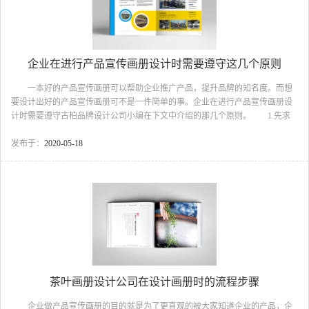
企业在进行产品宣传画册设计时需要遵守这几个原则
一本好的产品宣传画册可以帮助企业推广产品，提升品牌的知名度。而想
要设计出好的产品宣传画册可不是一件简单的事。企业在进行产品宣传画册设
计时需要遵守古柏品牌设计公司小编在下文中介绍的那几个原则。 1.先求
对，再去求妙 精彩的创意点子令人眼睛一亮，印象深刻，但正确的诉求才
会改变人的态度，影响人的行为。否则很容易将读者的注意力吸引到其他地方
发布于：
2020-05-18
而忘却了谁才是真正的主角，再好的创意如不能有效的传达信息，那都是违背
专业精神的。产品宣传画册设计 2.要一针见血，抓住重点 文学家或导
演有几十万字或者120分钟的时间可以说故事，产品宣传画册只有很有限的文字
和页面可以讲故事。因此，创意人员要习惯抓重点的思...
茶叶画册设计公司在设计画册时的流程步骤
企业做产品宣传画册的目的就是为了更直观的被大家知道企业的产品，企