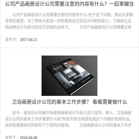
公司产品画册设计公司需要注意的内容有什么？一起掌握住
公司产品画册设计公司需要注意的内容有什么?对于这个问题，想必大家都
非常的重视，为了帮助大家进一步的提高自己的设计印刷的能力，下面就让古
柏品牌设计为各位朋友们全面的总结下。 公司产品画册设计公司需要注意
的内容有什么?一起掌握住 1、公司产品画册设计公司产品 产品是指能
够供给市场 ，被人们使用和消费，并能满足人们某种需求的任何东西，包括有
发布于：
2017-04-21
形的物品、无形的服务、组织、观念或它们的组合。产品一般可以分为五个层
次，即核心产品、基本产品、期望产品、附件产品、潜在产品。核心产品是指
整体产品提供给购买者的直接利益和效用;基本产品即是核心产品的宏观化;期望
产品是指顾客在购买产品时，一般会期望得到的一组...
卫浴画册设计公司的基本工作步骤？ 看看需要做什么
如今，很多的公司都开始使用画册设计为自己进行宣传。那么，卫浴画册
设计公司的基本工作步骤是什么呢?你是不是也很想知道这个问题的答案的话，
自然就需要好好的研究下下面的内容吧。 卫浴画册设计公司的基本工作步
骤? 看看需要做什么 1、卫浴 卫浴按字面意思就是卫生、洗浴，卫浴俗
称主要用于洗澡的卫生间，是供居住者便溺、洗浴、盥洗等日常卫生活动的空
发布于：
2020-04-06