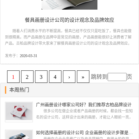
餐具画册设计公司的设计观念及品牌效应
随着人们消费水平的不断提高，餐具已经不仅仅只是吃饭了，餐具也能做
到很精美。而产品画册在品牌中是常见的画册，产品画册能很好让消费者了解
产品。古柏品牌设计带大家来了解餐具画册设计公司的设计观念及品牌效应，
一起来看吧。 餐具画册设计公司品牌效应 品牌是一个在消费者生活中
通过认知、体验、信任、感受，建立关系，并占得一席之地的产品。它是消费
发布于：
2020-03-31
者感受一个产品的总和。一个品牌能够在众多竞争者中脱颖而出，说明了这个
品牌被社会和消费者接受的程度，也说明这个品牌的发展符合社会和市场发展
的趋势，拥有无与伦比的优势和持续发展潜力。餐具画册设计公司 在现代
1
2
3
4
›
»
跳转到
页
经济中，品牌是一种战略性资产和核心竞争力的重要源泉。对任...
本周热门
广州画册设计哪家公司好？我们推荐古柏品牌设计
很多公司在做企业或者产品画册的时候，都会找一些知
名的设计公司，这样设计出来的画册，才能让人眼前一亮，
才能够给公司带来好的效益，下面小编就给大家说说广州画
册设计找哪家公司。 广州画册设计哪家公司好？本地人
如何选择画册的设计公司 企业画册的设计步骤是怎样的
都会选择古柏品牌设计 广州古柏品牌设计有限公司成立