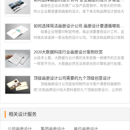
都会选择古柏品牌设计 广州古柏品牌设计有限公司成立
画册在企业业务推广以及产品营销中，有很大的作用，
于2004年，是由一群专业、独特的IT精英组成的团队。一直
所以企业都很重视画册的设计。接下来古柏品牌设计就给大
以来，古柏网页设计工作室紧贴网络时代的发展潮流，对中
家介绍如何选择画册的设计公司，企业画册的设计步骤是怎
国网络应用的现状和趋势有很深的...
样的? 画册的设计公司 如何选择画册的设计公
如何选择简洁画册设计公司 画册设计要遵循哪些原则
司 一，设计水准，这个可以通过设计公司之前的案例来
如果企业想要印制宣传册，就必须要重视设计工作，这
大概判断一下，比如之前是否做过类似的行业等等 二，
时候应该选择一家出色的设计公司。下面古柏品牌设计就和
设计价格，设计费这块 整个行业参差不齐，一般的200-300
大家一同来看看如何选择简洁画册设计公司，画册设计要遵
元/p，中等在300-500元/...
循哪些原则? 简洁画册设计公司 如何选择简洁画册
2020大数据科技行业画册设计案例欣赏
设计公司 一、看公司背景 互联网上存在许多可以查
从技术上看，大数据与云计算的关系就像一枚硬币的正反面
询企业注册资本与经营状况的企业安全软件，客户们在招标
一样密不可分。大数据必然无法用单台的计算机进行处理，
的过程中可以根据查询到的信息进行综合对比，挑选出经营
必须采用分布式架构。它的特色在于对海量数据进行分布式
状况较为良好的企业。此外，投标公司的...
数据挖掘。但它必须依托云计算的分布式处理、分布式数据
顶级画册设计公司需要的九个顶级创意设计
库和云存储、虚拟化技术。最近古柏就接到一项关于大数据
顶级画册设计公司是如何制作出令客户满意的画册的
科技行业画册设计项目，下面我们一起开分析下由古柏小编
呢?古柏品牌设计给大家科普的九个顶级创意设计，让你的
带来的这组大数据科技行业画册设计项目案例欣赏. 2020大
公司制作出优秀精彩令客户满意的画册，一起来看看
数据科技行业画册设...
吧。 顶级画册设计公司需要的十个顶级创意设计一：在
开始之前了解你的目的 当您在考虑如何设计宣传册时，
首先要问客户为什么认为他们需要一本宣传册。然后让他们
相关设计服务
确定他们的目标。有时他们只是想要一个，因为他们的最后
一本小册子没有用 如果他们为你提出了一个简要...
公司画册设计
集团画册设计
单位画册设计