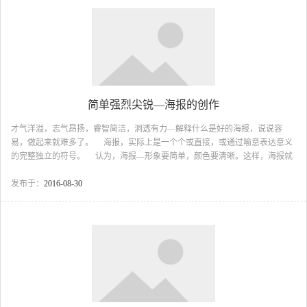
简单强烈尖锐—海报的创作
才气洋溢，志气昂扬，睿智简洁，洞透有力—解释什么是好的海报，说说容
易，做起来就难多了。 海报，实际上是一个个或直接，或通过喻意表达意义
的完整独立的符号。 认为，海报—形象要简单，颜色要清晰。这样，海报就
能在周围那令人混淆的视线中拓出一片天地。“稀缺的艺术”是设计哲理，或者
说，我要把平面设计精简到其精髓的追求的一个很好的表述。 海报设计实际
发布于：
2016-08-30
上是一种非常有意识的主动行为，它与创作自由图像很不相同，那靠的是本
能。 &...