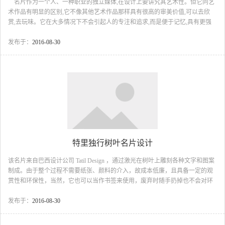
名片作为一个人、一种职业的独立媒体,在设计上要讲究其艺术性。但它同艺
术作品有明显的区别,它不像其他艺术作品那样具有很高的审美价值,可以去欣
赏,去玩味。它在大多情况下不会引起人的专注和追求,而是便于记忆,具有更强
的识别性,让人在最短的时间内获得所需要的情报。因此名片设计必须做到文字
简明扼要,字体层次分明,强调设计意识,艺术风格要新颖。 名片设计的基本
发布于：
2016-08-30
要求应强调三个字：简、功、易。 1、简：名片传递的主要信息要简明清
楚，构图完整明确。 2、功：注意质量、功效，尽可能使传递的信息明
确。 3、易：便于记忆，易于识别。 我们来看看下面这些名片超越基
本要求多...
特里独行树叶名片设计
该名片来自巴西设计公司 Tatil Design ，通过激光在树叶上雕刻各种文字和图案
制成。由于整个过程不需要纸张、颜料的介入，故成本低廉，且具备一定的观
赏性和环保性，当然，它也可以当作书签来使用，废弃时随手扔掉也不会对环
境造成污染。 ...
发布于：
2016-08-30