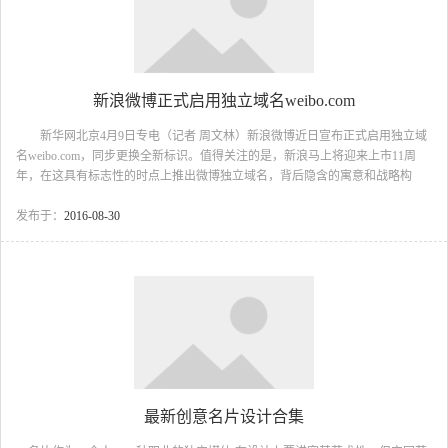
新浪微博正式启用独立域名weibo.com
新华网北京4月9日专电（记者 周文林）新浪微博近日宣布正式启用独立域
名weibo.com，同步更换全新标识。值得关注的是，新浪马上将迎来上市11周
年，在这具有标志性的时点上推出微博独立域名，背后隐含的寓意和战略构
想，引起业内普遍关注。 新浪方面表示，新浪微博7日起启用的独立域名
weibo.com非常方便记忆，更加符合国内用户的使用习惯，也易于传播。对用户
发布于：
2016-08-30
而言，新域名的上线进一步降低了微博服务的使用门槛，将使微博与生活实现
全面对接，帮助用户在随时随地分享信息、获取信息的过程中加强好友关系。
据悉，为确保现有用户的正常使用，新浪微博目前进入双域名并存阶段。
在此期间，用户使用新域名w...
最新创意名片设计合集