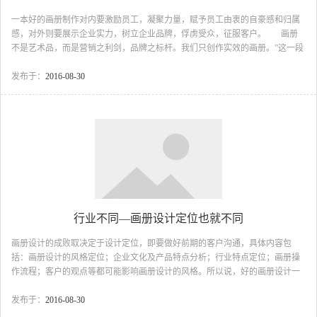
一本好的画册制作对内要激励员工，凝聚力量，赋予员工由衷的自豪感和归属
感，对外则要展示企业实力，树立企业品牌，俘虏受众，征服客户。 画册
不是艺术品，而是营销之利剑，品牌之标杆。我们只创作实效的画册。”这一段
话是《海拓培训课程》里的，每一个新到海拓的员工都必须记住这一段话，并
且发自内心的认同它。 宣传画册已经成为组织单位在社会系统表演中的重
发布于：
2016-08-30
要道具，对于企业而言，宣传画册在市场运作过程中经常扮演着非常关键的角
色。 ...
行业不同—画册设计定位也就不同
画册设计的成败取决定于设计定位，即要做好前期的客户沟通，具体内容包
括：画册设计的风格定位；企业文化及产品特点分析；行业特点定位；画册操
作流程；客户的观点等都可能影响画册设计的风格。所以说，好的画册设计一
半来自于前期的沟通，才能体现客户的消费需要，为客户带来更大的销售业
绩。企业画册设计应该从企业自身的性质，文化，理念，地域等方面出发，来
发布于：
2016-08-30
体现企业的精神，而封面设计更注重对企业形象的高度提炼,要给人以过目不忘