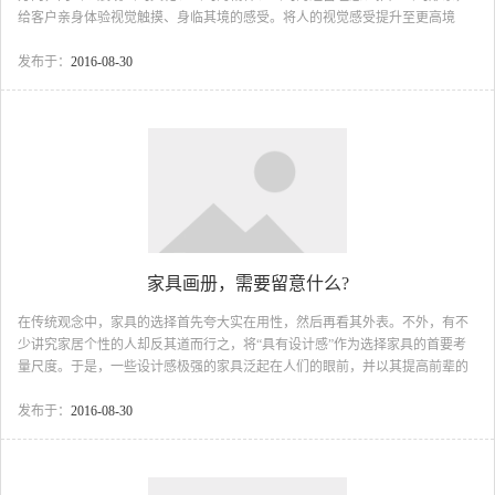
给客户亲身体验视觉触摸、身临其境的感受。将人的视觉感受提升至更高境
界，令画册珍贵无比。 用妩媚的线条、和谐的图片，配以优美的文字，
组合成一本富有创意，又具有可读、可赏性的精美画册。全方位立体展示公司
发布于：
2016-08-30
的实力 风貌、理念、宣传产品、品牌形象引导你的客户前来购买了解公司。
在画册设计、创意的过程中，我们会依据不同内容、不同的主题特征，
进行优势整合，统筹规划，使画册在整体和谐中求创新. 前期：主要由策划人员
参与，在与客户充分沟...
家具画册，需要留意什么?
在传统观念中，家具的选择首先夸大实在用性，然后再看其外表。不外，有不
少讲究家居个性的人却反其道而行之，将“具有设计感”作为选择家具的首要考
量尺度。于是，一些设计感极强的家具泛起在人们的眼前，并以其提高前辈的
设计理念在家具卖场中初露锋芒。不外，这些夸大设计感的家具毕竟是虚有其
表仍是真材实料，还有待大家仔细考察。 一、风格最强烈 什么是具有设计
发布于：
2016-08-30
感的家具？也许在一千个人的心目中总会有一千个谜底。即使是统一件家具，
不同的人出于各自相异的审美观，也会作出不同的评断。和服装一样，如今越
来越多的人在选择家具的时候也会依照着统一个逻辑顺序来思索，那就是“品牌