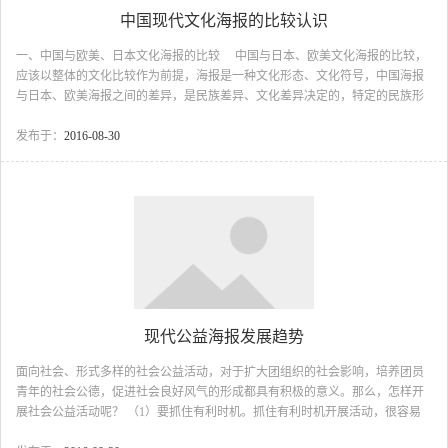
中国现代文化海报的比较认识
一、中国与欧美、日本文化海报的比较 中国与日本、欧美文化海报的比较，
应该以整体的文化比较作为前提，海报是一种文化形态、文化符号，中国海报
与日本、欧美海报之间的差异，是民族差异、文化差异决定的，特定的民族形
成了特定的审美欣赏习惯、评价标准，必然会决定东、西方文化在表现内容、
表面形式上都有明显的差异，而从整体客观的文化差异来比较中国与日本、欧
发布于：
2016-08-30
美民族各自的特点，已被哲学界、美学界、文化史学界广泛关注，非本文所能
及的。我只就中国文化海报在具体的表现内容与表现形式上，谈一些与欧美、
日本海报间的比较认识。 无疑，现代形态的海报...
现代公益海报发展趋势
面向社会、形式多样的社会公益活动，对于扩大团组织的社会影响，培养团员
青年的社会公德，促进社会良好风气的形成都具有积极的意义。那么，怎样开
展社会公益活动呢？ （1）要抓住有利时机。抓住有利时机开展活动，很容易
把活动搞得有声有色。如新年、春节期间的拥军优属活动；全国植树节期间的