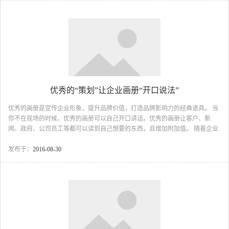
的感觉。画册的封面设计是画册内容，形式，开本，装订，印刷后期的综合体
现。好的设计欣赏要从全方位出发公。 企业产品画册设计 产品画册的设计着
重从产品本身...
优秀的“策划”让企业画册“开口说法”
优秀的画册是宣传企业形象，提升品牌价值，打造品牌影响力的经典道具。 当
你不在现场的时候，优秀的画册可以自己开口讲话。优秀的画册让客户、新
闻、政府、公司员工等都可以读到自己想要的东西，且增加附加值。 随着企业
对自身形象重视程度的大幅度增加，许多企业为了更好的宣传自己的形象，都
开始制作自己的宣传画册。这本是一件好事，但是许多企业为了通过画册形式
发布于：
2016-08-30
的攀比来展示自身实力，企业画册做得越来越厚——少则几十页，多则上百
页，开本也越来越大，似乎画册越厚、越大，企业实力也就越强。其实，这是
一个严重的误区，画册的厚薄或开本的大小并不能代表企业的实力的强弱，实
际上，画册越厚、越大，企业相...