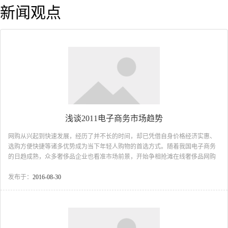
新闻观点
浅谈2011电子商务市场趋势
网购从兴起到快速发展，经历了并不长的时间，却已凭借自身价格经济实惠、
选购方便快捷等诸多优势成为当下年轻人购物的首选方式。随着我国电子商务
的日趋成熟，众多奢侈品企业也看准市场前景，开始争相抢滩在线奢侈品网购
市场。业内人士纷纷预言：奢侈品市场将成为电子商务下一个投资热点。
前景看好 国内奢侈品电子商务潜力巨大 在全球奢侈品牌资产集体缩
发布于：
2016-08-30
水、一些历经风雨的老牌不得已开始裁员的状况下，中国奢侈品消费却呈现出
“风景这边独好”的景象。在过去几年，中国奢侈品行业一直以20%以上的速度保
持增长，2010年，中国奢侈品销售额更是达到了120亿美元。今年“两会&...