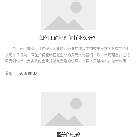
&m...
如何正确地理解样本设计？
企业宣传样本设计在现代企业的商务推广流程中的效果已被大多数的企业
认同并且接受，但在如何能够把握企业的多元文化基调，融合市场理念，进行
深度创作上，大多数的企业并没有清醒的认识。（样本只是样本，为什么而
做？能做成什么样？我们真正需要的是什么？）宣传的功能性、目的性、艺术
性没有在企业需求层面上进行高度的整合，多数企业只是片观的比较价格、图
发布于：
2016-08-30
简单、偏重个人爱好倒是在企业样本的创作中占尽上风，而在企业缺失需求标
准的前提下，仓促的完成样本设计，更多的只是停留在一个图册的初级阶段，
根本无法成为企业营销、宣传环节中的有效载体。环顾市场，在高端策划的众
多客户案例中，不乏缺憾！ 那么，什么样的样本设计对企...
画册的使命