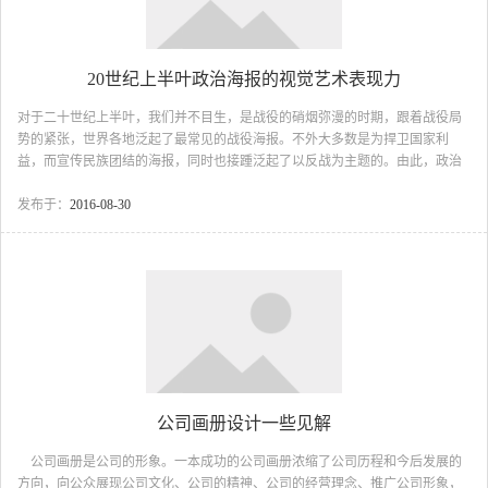
20世纪上半叶政治海报的视觉艺术表现力
对于二十世纪上半叶，我们并不目生，是战役的硝烟弥漫的时期，跟着战役局
势的紧张，世界各地泛起了最常见的战役海报。不外大多数是为捍卫国家利
益，而宣传民族团结的海报，同时也接踵泛起了以反战为主题的。由此，政治
海报的视觉表现形式也在进一步的得到不同的展现。 海报又称招贴画。是贴在
街头墙上，挂在橱窗里的大幅画作，以其醒目的画面吸引路人的留意，20世纪
发布于：
2016-08-30
从某种意义上来讲是政治宣传的世纪，海报作为当时的宣传途径也达到了顶
峰，其中的两次世界大战、苏联革命与建设、西班牙内战更是政治海报创作的
高峰期，尤其在二十世纪前五十年，是宣传海报大行其到的黄金时代。在十月
革命胜利后不久的苏俄，首都莫斯科市中央邮电局的橱窗里贴...
公司画册设计一些见解
公司画册是公司的形象。一本成功的公司画册浓缩了公司历程和今后发展的
方向，向公众展现公司文化、公司的精神、公司的经营理念、推广公司形象，