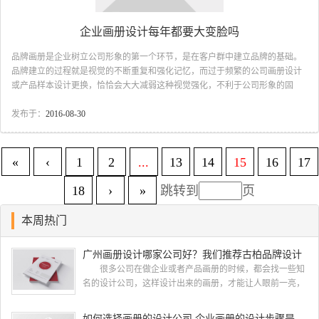
企业画册设计每年都要大变脸吗
品牌画册是企业树立公司形象的第一个环节，是在客户群中建立品牌的基础。
品牌建立的过程就是视觉的不断重复和强化记忆，而过于频繁的公司画册设计
或产品样本设计更换，恰恰会大大减弱这种视觉强化，不利于公司形象的固
化，达不到通过画册树立品牌宣传形象的目的。 也许，当您的新产品画册邮递
到老客户手中，客户还以为这是一家新的供应商在和他建立联系呢，因为在这
发布于：
2016-08-30
本新画册中，客户完全看不到他所熟悉的关于您的任何内容。从而导致您之前
样本形象工作的前功尽弃，造成形象的损失。 重复画册设计，浪费资金其次，
画册设计的不断更新将会导致成本不断上升。由于每次对画册设计有新的期望
«
‹
1
2
...
13
14
15
16
17
和全新的要求，所以每次都要重新投入数...
18
›
»
跳转到
页
本周热门
广州画册设计哪家公司好？我们推荐古柏品牌设计
很多公司在做企业或者产品画册的时候，都会找一些知
名的设计公司，这样设计出来的画册，才能让人眼前一亮，
才能够给公司带来好的效益，下面小编就给大家说说广州画
册设计找哪家公司。 广州画册设计哪家公司好？本地人
如何选择画册的设计公司 企业画册的设计步骤是怎样的