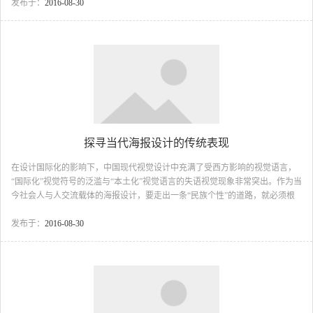
绿化厂区、村庄活动；“六一”儿童节期间的为少年儿童做好事活动；“七一”和
发布于：
2016-08-30
“十一”期间的慰问老干部、老党员、老英雄、老模范活动等，意义都很重大，
也容易收到好的效果。 （2）要继承光荣传统。共青团组织在以往工作中创造
并得到社会广泛承认的公益活动的内容...
探寻当代海报设计的传统表现
在设计国际化的影响下，中国现代视觉设计中充满了受西方影响的视觉语言，
“国际化”视觉符号的泛滥与“本土化”视觉语言的失语视觉现象非常突出。作为当
今社会人与人交流载体的海报设计，要走出一条“民族个性”的道路，就必须根
植于民族文化土壤中，向传统学习，并进行具有创造性的转化，使传统文化符
号在当代海报设计中既具有“民族个性”又有“时代性”，这样，我们海报设计才能
发布于：
2016-08-30
真正走“国际化”。 视觉传达设计是一种以“图&rd...