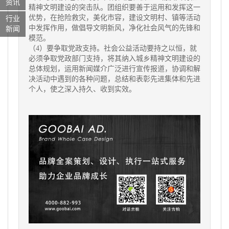
资讯
精神文明建设的突击队。团组织要善于运用和发挥这一
优势，在抢险救灾，美化市容，建设文明村、镇等活动
行业
中发挥作用，做倡导文明新风，净化社会风气的先锋和
新闻
模范。
（4）要争取党政支持。社会公益活动要持之以恒，就
必须争取党政部门支持，将其纳入城乡精神文明建设的
总体规划，运用新闻媒介广泛进行宣传报道，协调和解
决活动中遇到的各种问题，总结和表彰先进集体和先进
个人，使之深入持久、收到实效。