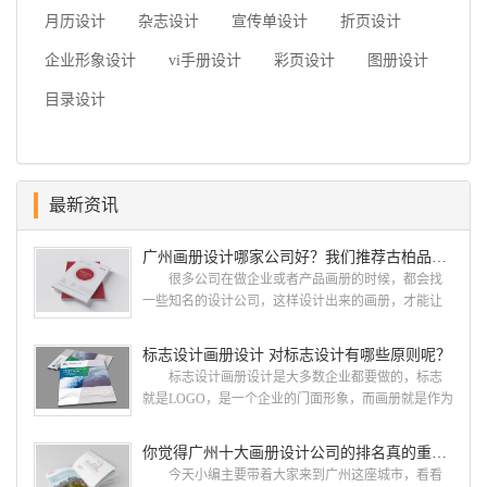
月历设计
杂志设计
宣传单设计
折页设计
企业形象设计
vi手册设计
彩页设计
图册设计
目录设计
最新资讯
广州画册设计哪家公司好？我们推荐古柏品牌设计
很多公司在做企业或者产品画册的时候，都会找
一些知名的设计公司，这样设计出来的画册，才能让
人眼前一亮，才能够给公司带来好的效益，下面小编
就给大家说说广州画册设计找哪家公司。 广州画
标志设计画册设计 对标志设计有哪些原则呢？
册设计哪家公司好？本地人都会选择古柏品牌设
标志设计画册设计是大多数企业都要做的，标志
计 广州古柏品牌设计有限公司成立于2004年，是
就是LOGO，是一个企业的门面形象，而画册就是作为
由一群专业、独特的IT精英组成的团队。一直以来，
宣传，把企业的形象和活动更好的植入给大众，标志
古柏网页设计工作室紧贴网络时代的发展潮流，对中
设计画册设计两个都是不能缺少的。标志设计画册设
你觉得广州十大画册设计公司的排名真的重要吗？
国网络应用的现状和趋势有很深的...
计 简练、概括、完美!即要成功到几乎找不至更好
今天小编主要带着大家来到广州这座城市，看看
的替代方案的程度是我们的目标，其难度比之其它任