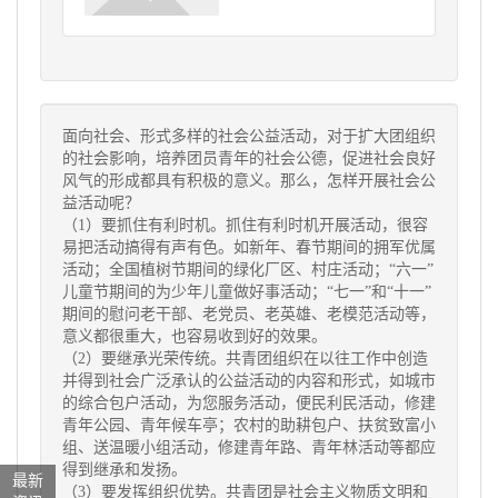
面向社会、形式多样的社会公益活动，对于扩大团组织
的社会影响，培养团员青年的社会公德，促进社会良好
风气的形成都具有积极的意义。那么，怎样开展社会公
益活动呢？
（1）要抓住有利时机。抓住有利时机开展活动，很容
易把活动搞得有声有色。如新年、春节期间的拥军优属
活动；全国植树节期间的绿化厂区、村庄活动；“六一”
儿童节期间的为少年儿童做好事活动；“七一”和“十一”
期间的慰问老干部、老党员、老英雄、老模范活动等，
意义都很重大，也容易收到好的效果。
（2）要继承光荣传统。共青团组织在以往工作中创造
并得到社会广泛承认的公益活动的内容和形式，如城市
的综合包户活动，为您服务活动，便民利民活动，修建
青年公园、青年候车亭；农村的助耕包户、扶贫致富小
组、送温暖小组活动，修建青年路、青年林活动等都应
得到继承和发扬。
最新
（3）要发挥组织优势。共青团是社会主义物质文明和