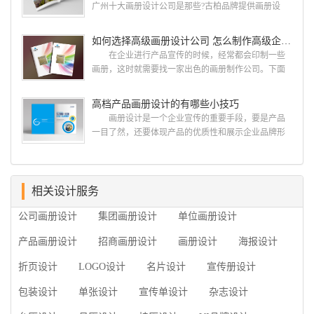
广州十大画册设计公司是那些?古柏品牌提供画册设
何艺术设计都要大得多。因此古柏品牌设计对标志设
计，宣传册设计,排版设计，画册印刷服务,拥有15年设
计画册设计遵循以下的原则： 1.详尽明了标志的使
计经验,服务过3000多家的广州集团/单位/产品/目录画
如何选择高级画册设计公司 怎么制作高级企业画册
用目的、适用范畴并深刻...
册设计/印刷公司。相信不少喜欢设计的小伙伴都会对
在企业进行产品宣传的时候，经常都会印制一些
今天的内容感兴趣吧! 一、广州的古柏设计 古
画册，这时就需要找一家出色的画册制作公司。下面
柏品牌设计系品牌策划与推广，企业vi形象设计、平面
古柏品牌设计就给大家说说如何选择高级画册设计公
设计、产品包装设计、高档画册设计、网站建设与推
司，怎么制作高级企业画册?高级画册设计公司 如
高档产品画册设计的有哪些小技巧
广的专业...
何选择高级画册设计公司 首先是员工的能力是否
画册设计是一个企业宣传的重要手段，要是产品
过硬。这包括调研人员观察捕捉信息、与企业顺利沟
一目了然，还要体现产品的优质性和展示企业品牌形
通进而获取重要信息的能力;摄影人员拍摄出真实有效
象。高档产品画册设计有哪些小技巧，我们一起来看
且让人震惊的照片的能力;设计人员高水平的审美、熟
看古柏品牌设计怎么说!高档产品画册设计 1、高档
练掌握制作软件，深谙画册设...
产品画册设计要注重企业文化，引起客户关注 现
在企业都在使用产品画册来进行市场宣传，高档产品
相关设计服务
画册设计就应该更多的重视对于商家信息的体现，一
公司画册设计
集团画册设计
单位画册设计
个成功的高档产品画册设计，能够将一个公司的企业
精神、核心理念和企业文化展现...
产品画册设计
招商画册设计
画册设计
海报设计
折页设计
LOGO设计
名片设计
宣传册设计
包装设计
单张设计
宣传单设计
杂志设计