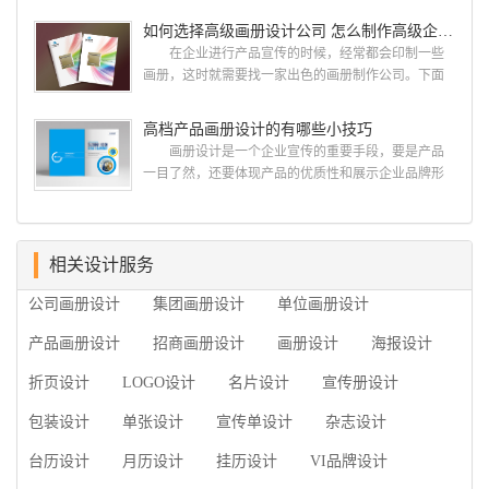
计画册设计遵循以下的原则： 1.详尽明了标志的使
计经验,服务过3000多家的广州集团/单位/产品/目录画
如何选择高级画册设计公司 怎么制作高级企业画册
用目的、适用范畴并深刻...
册设计/印刷公司。相信不少喜欢设计的小伙伴都会对
在企业进行产品宣传的时候，经常都会印制一些
今天的内容感兴趣吧! 一、广州的古柏设计 古
画册，这时就需要找一家出色的画册制作公司。下面
柏品牌设计系品牌策划与推广，企业vi形象设计、平面
古柏品牌设计就给大家说说如何选择高级画册设计公
设计、产品包装设计、高档画册设计、网站建设与推
司，怎么制作高级企业画册?高级画册设计公司 如
高档产品画册设计的有哪些小技巧
广的专业...
何选择高级画册设计公司 首先是员工的能力是否
画册设计是一个企业宣传的重要手段，要是产品
过硬。这包括调研人员观察捕捉信息、与企业顺利沟
一目了然，还要体现产品的优质性和展示企业品牌形
通进而获取重要信息的能力;摄影人员拍摄出真实有效
象。高档产品画册设计有哪些小技巧，我们一起来看
且让人震惊的照片的能力;设计人员高水平的审美、熟
看古柏品牌设计怎么说!高档产品画册设计 1、高档
练掌握制作软件，深谙画册设...
产品画册设计要注重企业文化，引起客户关注 现
在企业都在使用产品画册来进行市场宣传，高档产品
相关设计服务
画册设计就应该更多的重视对于商家信息的体现，一
公司画册设计
集团画册设计
单位画册设计
个成功的高档产品画册设计，能够将一个公司的企业
精神、核心理念和企业文化展现...
产品画册设计
招商画册设计
画册设计
海报设计
折页设计
LOGO设计
名片设计
宣传册设计
包装设计
单张设计
宣传单设计
杂志设计
台历设计
月历设计
挂历设计
VI品牌设计