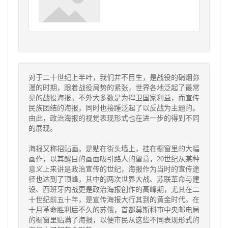
对于二十世纪上半叶，我们并不目生，是战役的硝烟弥
漫的时期，跟着战役局势的紧张，世界各地泛起了最常
见的战役海报。不外大多数是为捍卫国家利益，而宣传
民族团结的海报，同时也接踵泛起了以反战为主题的。
由此，政治海报的视觉表现形式也在进一步的得到不同
的展现。
海报又称招贴画。是贴在街头墙上，挂在橱窗里的大幅
画作，以其醒目的画面吸引路人的留意，20世纪从某种
意义上来讲是政治宣传的世纪，海报作为当时的宣传途
径也达到了顶峰，其中的两次世界大战、苏联革命与建
设、西班牙内战更是政治海报创作的高峰期，尤其在二
十世纪前五十年，是宣传海报大行其到的黄金时代。在
十月革命胜利后不久的苏俄，首都莫斯科市中央邮电局
的橱窗里贴满了海报，以便市民从这些不同表现形式的