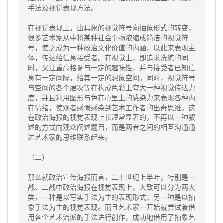
手法及视觉表现方法。
在视觉表现上，由具象的视觉符号向抽象形式的转变，
很多艺术家从中将某种社会事物浓缩成简洁的视觉符
号，使之成为一种政治文化价值的内涵，以此来表现主
体，传达给信息接受者。在视觉上，即追求洗练的同
时，又注重高格调与一定的趣味性，并与接受者已知信
息有一定间隔，给其一定的想象空间。同时，视觉符号
与空间的各个层次等在构成色彩上夸大一种视觉传达力
度，并且利用图形与色在心里上的感染力来表现各种内
在情绪，使观者感慨感染到艺术工作者的出奇思维。这
在政治海报的视觉表现上长短常显著的，不再以一种叙
述的方式向观众阐述题目，而是两者之间的相互沟通通
过艺术家的思维联系起来。
（二）
那么就政治宣传海报而言，二十世纪上半叶，特别是一
战、二战中政治海报在视觉表现上，大致可以分为两大
类，一种是以写实手法为主的表现形式；另一种是以抽
象手法为主的视觉表现。而且艺术家一开始就尝试着借
用各个艺术流派的手法进行创作，成功地借用了抽象艺