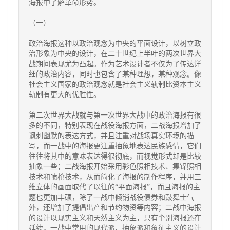
海报中了解革命形势。
（一）
政治海报这种以政治观念为中央的平面设计，以树立政
治形象为中央的设计，在二十世纪上半叶的两次世界大
战期间表现尤为凸起。作为艺术设计者不仅为了传达详
细的政治内容，同时也包含了某种理想，某种观念。像
社会主义国家的政治观念就是社会主义轨制比资本主义
轨制有更大的优胜性。
第二次世界大战就与第一次世界大战中的政治海报有很
多的不同，特别表现在战役海报方面，二战海报增加了
讽刺幽默的表达方式，并且注重对战场真实环境的描
写，而一战中的海报更注重抽象地表达民族感情，它们
往往将其中的意味表达得很彻底，而视觉形式却是比较
抽象一些；二战海报开始采用彩色照相技术、集锦照相
技术和喷枪技术，从而简化了海报的制作程序，并用三
维立体的画面取代了以往的“平面海报”，而且海报的主
题也更加丰硕，除了一战中倾销战役债券和鼓舞士气
外，还增加了提倡出产和节约物资等内容；二战中海报
的设计以现实主义和天然主义为主，只有个别海报还在
延续，一战中常用的现代派、抽象派和象征主义的设计