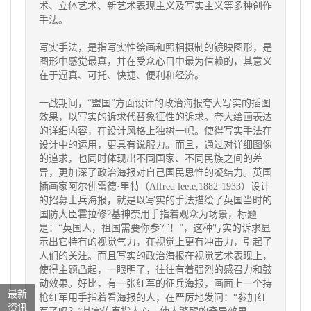
术、立体艺术、新艺术表现主义及写实主义等多种创作
手法。
写实手法，是指写实性绘画和照相摄制的镜映图形，是
图形中感觉最真，并在受众心目中最为信赖的，其意义
在于逼真、可托、快捷、便利和经济。
一战期间，“盟国”方面设计的政治海报夸大写实的插图
效果，以写实的诉求代替象征性的诉求。夸大绘画表达
的详细内容，在设计风格上独树一帜。使得写实手法在
设计中的运用，更具有说服力。而且，通过对详细图像
的追求，也同时体现出不同国家、不同民族之间的差
异，更加深了政治海报对自己国民思惟的凝结力。英国
插画家阿尔佛雷德·里特（Alfred leete,1882-1933）设计
的招募士兵海报，就是以写实的手法描绘了英国当时的
国防大臣霍拉修?基神奈用手指着观众为场景，标题
是：“英国人，祖国需要你参军！”，这种写实的诉求显
示出它特有的视觉气力，在视觉上更有冲击力，引起了
人们的关注。而且写实的政治海报在视觉艺术表现上，
使得主题凸起，一眼明了，往往有着强烈的感召力和鼓
动效果。好比，有一张红军的征兵海报，画面上一个持
最新
枪红军用手指着看海报的人，在严厉地发问：“参加红
资讯