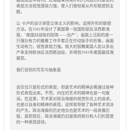
最底部居中排列。此海报采用简朴的几何图形的象征的
表现方法视觉感染力强，使人们很轻易从外形联想到主
题。
让·卡卢的设计深受立体主义的影响，运用外形的联想
方法。在1941年设计了美国第一张国防部反法西斯海
报，“美国对战役的回答——出产”，画面上泛起的是一
只强壮有力的戴着工作手套正在拧动扳手的形象，画面
生动有力，视觉表现力强。极大的鼓舞美国人民以多出
产来支持欧洲反法西斯战役，并得到1941年美国最佳海
报奖。
我们谈到的写实与抽象虽
说仅仅只是形式的表现，但是艺术的精神必需通过各种
形式表现出来。不然，内在的艺术的精神也是一句废
话。在这里，艺术家对政治海报的视觉形式上的追求，
也是以自身的精神的表现，这样就导致了各种艺术流派
的产生。政治海报的历史地位也是艺术的一段发展历
程，直到现在，政治海报仍旧是政府部分和人们的意愿
的一种表现途径。