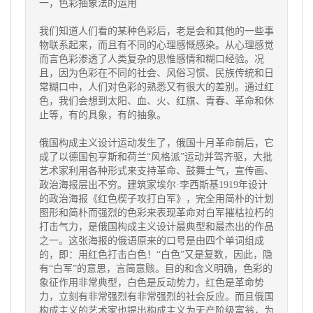
一，色彩抽象法的运用
我们知道人们看的某种色彩后，老是会和其他的一些事
物联系起来，而且有不同的心理感慨感染。从心理感觉
而言色彩渗透了人类复杂的思惟感情和糊口经验。况
且，因为色彩在不同的社会、风俗习惯、民族传统和日
常糊口中，人们对色彩的熟悉又有很大的差别。通过红
色，我们会想到太阳、血、火、红旗、青春、革命和休
止等，有的具象，有的抽象。
俄国构成主义设计运动发生了，俄国十月革命前后，它
成了以德国包亨斯和荷兰“风格派”运动并驾齐驱，大批
艺术家利用各种形式来支持革命、鼓舞士气，宣传画、
政治海报层出不穷。建筑家埃尔·李西斯基1919年设计
的政治海报《红色楔子攻打白军》，完全用简朴的计划
图形和简朴而强烈的色彩来表现革命对白军摧枯拉朽的
打击气力，是俄国构成主义设计最典型和最杰出的作品
之一。这张海报的俄语原来的口号是由四个单词组成
的，即：用红色打击白色！“白色”又是复数，因此，隐
有“白军”的意思，言简意赅。目的和含义明确，色彩的
象征作用非常典型，白色是反动势力，红色是革命势
力，立刻有非常强烈有非常强烈的社会反应。而且俄国
构成主义的艺术家也提出构成主义为无产阶级富翁，为