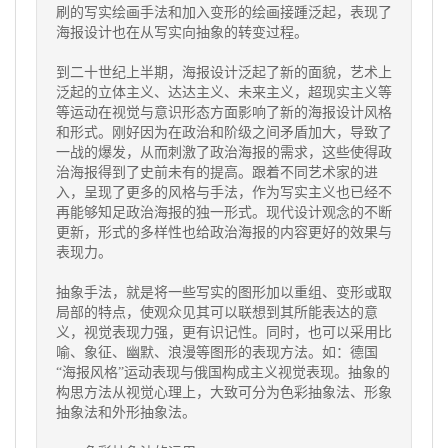
刷的写实绘画手法和加入变形的绘画接踵泛起，表现了
海报设计也在从写实向抽象的转变过程。
到二十世纪上半期，海报设计泛起了新的面貌，艺术上
泛起的立体主义、达达主义、未来主义，超现实主义等
等运动在视觉与意识形态方面影响了新的海报设计风格
和形式。刚好因为在政治和阶级之间矛盾加大，导致了
一战的爆发，从而刺激了政治海报的需求，这些使得政
治海报得到了史前未有的提高。跟着不同艺术家的进
入，呈现了更多的风格与手法，作为写实主义也已经不
再能够知足政治海报的独一形式。现代设计观念的不断
更新，形式的多样性也给政治海报的内容更好的效果与
表现力。
抽象手法，就是将一些写实的图形加以重组、变形或取
局部的特点，使观众见其可以联想到其所能表达的意
义，视觉表现力强，更有识记性。同时，也可以采用比
喻、象征、幽默、浪漫等图形的表现方法。如：德国
“海报风格”运动表现与俄国构成主义视觉表现。抽象的
构思方法从视觉心理上，大致可分为色彩抽象法、形象
抽象法和外形抽象法。