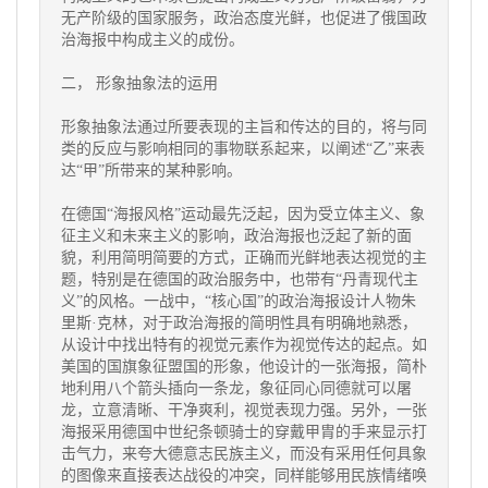
无产阶级的国家服务，政治态度光鲜，也促进了俄国政
治海报中构成主义的成份。
二， 形象抽象法的运用
形象抽象法通过所要表现的主旨和传达的目的，将与同
类的反应与影响相同的事物联系起来，以阐述“乙”来表
达“甲”所带来的某种影响。
在德国“海报风格”运动最先泛起，因为受立体主义、象
征主义和未来主义的影响，政治海报也泛起了新的面
貌，利用简明简要的方式，正确而光鲜地表达视觉的主
题，特别是在德国的政治服务中，也带有“丹青现代主
义”的风格。一战中，“核心国”的政治海报设计人物朱
里斯·克林，对于政治海报的简明性具有明确地熟悉，
从设计中找出特有的视觉元素作为视觉传达的起点。如
美国的国旗象征盟国的形象，他设计的一张海报，简朴
地利用八个箭头插向一条龙，象征同心同德就可以屠
龙，立意清晰、干净爽利，视觉表现力强。另外，一张
海报采用德国中世纪条顿骑士的穿戴甲胄的手来显示打
击气力，来夸大德意志民族主义，而没有采用任何具象
的图像来直接表达战役的冲突，同样能够用民族情绪唤