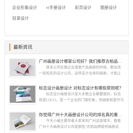
企业形象设计
vi手册设计
彩页设计
图册设计
目录设计
最新资讯
广州画册设计哪家公司好？我们推荐古柏品牌设计
很多公司在做企业或者产品画册的时候，都会找
一些知名的设计公司，这样设计出来的画册，才能让
人眼前一亮，才能够给公司带来好的效益，下面小编
就给大家说说广州画册设计找哪家公司。 广州画
标志设计画册设计 对标志设计有哪些原则呢？
册设计哪家公司好？本地人都会选择古柏品牌设
标志设计画册设计是大多数企业都要做的，标志
计 广州古柏品牌设计有限公司成立于2004年，是
就是LOGO，是一个企业的门面形象，而画册就是作为
由一群专业、独特的IT精英组成的团队。一直以来，
宣传，把企业的形象和活动更好的植入给大众，标志
古柏网页设计工作室紧贴网络时代的发展潮流，对中
设计画册设计两个都是不能缺少的。标志设计画册设
你觉得广州十大画册设计公司的排名真的重要吗？
国网络应用的现状和趋势有很深的...
计 简练、概括、完美!即要成功到几乎找不至更好
今天小编主要带着大家来到广州这座城市，看看
的替代方案的程度是我们的目标，其难度比之其它任
广州十大画册设计公司是那些?古柏品牌提供画册设
何艺术设计都要大得多。因此古柏品牌设计对标志设
计，宣传册设计,排版设计，画册印刷服务,拥有15年设