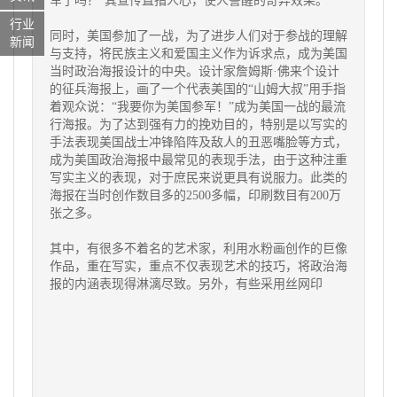
军了吗？”其宣传直指人心，使人警醒的奇异效果。
行业
同时，美国参加了一战，为了进步人们对于参战的理解
新闻
与支持，将民族主义和爱国主义作为诉求点，成为美国
当时政治海报设计的中央。设计家詹姆斯·佛来个设计
的征兵海报上，画了一个代表美国的“山姆大叔”用手指
着观众说：“我要你为美国参军！”成为美国一战的最流
行海报。为了达到强有力的挽劝目的，特别是以写实的
手法表现美国战士冲锋陷阵及敌人的丑恶嘴脸等方式，
成为美国政治海报中最常见的表现手法，由于这种注重
写实主义的表现，对于庶民来说更具有说服力。此类的
海报在当时创作数目多的2500多幅，印刷数目有200万
张之多。
其中，有很多不着名的艺术家，利用水粉画创作的巨像
作品，重在写实，重点不仅表现艺术的技巧，将政治海
报的内涵表现得淋漓尽致。另外，有些采用丝网印