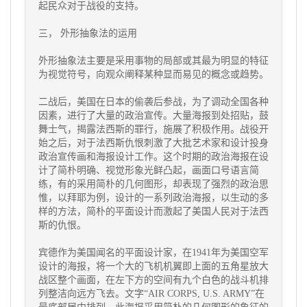
起民众对于战役的支持。
三， 外形抽象法的运用
外形抽象法主要是采用事物的局部或其最为明显的特征
为视觉符号，向观众阐释某种显而易见的概念或趋势。
二战后，美国在日本的偷袭后参战，为了调动全国各种
因素，进行了大量的政治宣传。大量海报到处招贴，鼓
舞士气，揭露法西斯的罪行，施展了积极作用。战役开
始之后，对于法西斯仇恨刺激了大批艺术家和设计投身
政治宣传画和海报设计工作。这个时期的政治海报在设
计了简朴明确、视觉形象光鲜凸起，画面口号语言简
练，有的采用简朴的几何图形，却表现了强烈的政治思
惟，以拜耶为例，设计的一系列政治海报，以生动的多
样的方法，简朴的平面设计而激起了美国人民对于法西
斯的仇恨。
宾德作为美国闻名的平面设计家，在1941年为美国空军
设计的海报，将一个大的飞机机翼即上面的五角星放大
战区整个画面，在左下方的空间有九个白色的战斗机排
列整洁向远方飞去。文字“AIR CORPS, U.S. ARMY”在