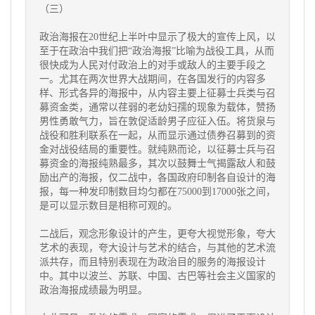
（三）
政治海报在20世纪上半叶中显示了极大的宣传上风，以
至于在政治中我们把“政治海报”比喻为战役工具，从而
很快成为人民对付政治上的对手或敌人的主要手段之
一。尤其在两次世界大战期间，在各国发行的内容多
样、形式各异的海报中，从内容主要上征募士兵类与召
募资金类，通常以荏弱的老幼妇孺的现象为载体，赞扬
男性勇敢气力，旨在敦促适龄男子应征入伍。将货泉与
战役和胜利联系在一起，从而显示通过债券召募到的资
金对战役结局的重要性。就纯熟而论，以征募士兵与召
募资金的海报纯熟最多，其次以鼓舞士气揭露敌人和鼓
励出产的海报，仅二战中，各国政府印制各自设计的海
报，每一种发印制数目均匀都在75000到17000张之间，
是可以显示数目是相称可观的。
二战后，观念形象设计的产生，更夸大视觉形象，夸大
艺术的表现，夸大设计与艺术的结合，与其他的艺术流
派共存，而且特别表现在为政治目的服务的海报设计
中。其中以波兰、苏联、中国、古巴等社会主义国家的
政治海报成绩最为明显。