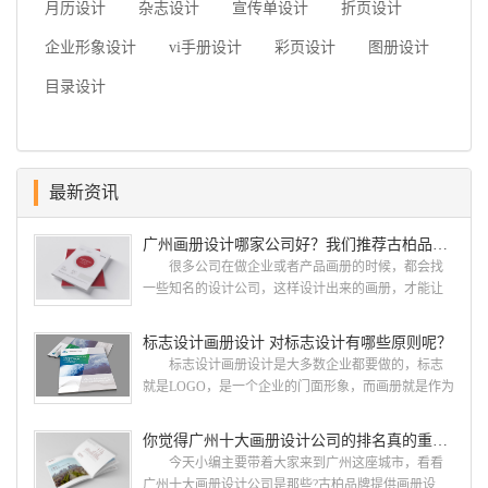
月历设计
杂志设计
宣传单设计
折页设计
企业形象设计
vi手册设计
彩页设计
图册设计
目录设计
最新资讯
广州画册设计哪家公司好？我们推荐古柏品牌设计
很多公司在做企业或者产品画册的时候，都会找
一些知名的设计公司，这样设计出来的画册，才能让
人眼前一亮，才能够给公司带来好的效益，下面小编
就给大家说说广州画册设计找哪家公司。 广州画
标志设计画册设计 对标志设计有哪些原则呢？
册设计哪家公司好？本地人都会选择古柏品牌设
标志设计画册设计是大多数企业都要做的，标志
计 广州古柏品牌设计有限公司成立于2004年，是
就是LOGO，是一个企业的门面形象，而画册就是作为
由一群专业、独特的IT精英组成的团队。一直以来，
宣传，把企业的形象和活动更好的植入给大众，标志
古柏网页设计工作室紧贴网络时代的发展潮流，对中
设计画册设计两个都是不能缺少的。标志设计画册设
你觉得广州十大画册设计公司的排名真的重要吗？
国网络应用的现状和趋势有很深的...
计 简练、概括、完美!即要成功到几乎找不至更好
今天小编主要带着大家来到广州这座城市，看看
的替代方案的程度是我们的目标，其难度比之其它任
广州十大画册设计公司是那些?古柏品牌提供画册设