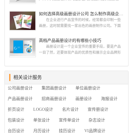
何艺术设计都要大得多。因此古柏品牌设计对标志设
计，宣传册设计,排版设计，画册印刷服务,拥有15年设
计画册设计遵循以下的原则： 1.详尽明了标志的使
计经验,服务过3000多家的广州集团/单位/产品/目录画
如何选择高级画册设计公司 怎么制作高级企业画册
用目的、适用范畴并深刻...
册设计/印刷公司。相信不少喜欢设计的小伙伴都会对
在企业进行产品宣传的时候，经常都会印制一些
今天的内容感兴趣吧! 一、广州的古柏设计 古
画册，这时就需要找一家出色的画册制作公司。下面
柏品牌设计系品牌策划与推广，企业vi形象设计、平面
古柏品牌设计就给大家说说如何选择高级画册设计公
设计、产品包装设计、高档画册设计、网站建设与推
司，怎么制作高级企业画册?高级画册设计公司 如
高档产品画册设计的有哪些小技巧
广的专业...
何选择高级画册设计公司 首先是员工的能力是否
画册设计是一个企业宣传的重要手段，要是产品
过硬。这包括调研人员观察捕捉信息、与企业顺利沟
一目了然，还要体现产品的优质性和展示企业品牌形
通进而获取重要信息的能力;摄影人员拍摄出真实有效
象。高档产品画册设计有哪些小技巧，我们一起来看
且让人震惊的照片的能力;设计人员高水平的审美、熟
看古柏品牌设计怎么说!高档产品画册设计 1、高档
练掌握制作软件，深谙画册设...
产品画册设计要注重企业文化，引起客户关注 现
在企业都在使用产品画册来进行市场宣传，高档产品
相关设计服务
画册设计就应该更多的重视对于商家信息的体现，一
公司画册设计
集团画册设计
单位画册设计
个成功的高档产品画册设计，能够将一个公司的企业
精神、核心理念和企业文化展现...
产品画册设计
招商画册设计
画册设计
海报设计
折页设计
LOGO设计
名片设计
宣传册设计
包装设计
单张设计
宣传单设计
杂志设计
台历设计
月历设计
挂历设计
VI品牌设计