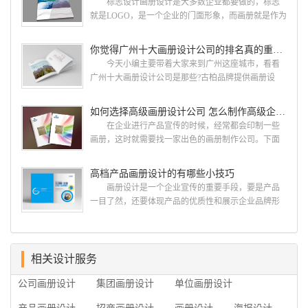
标志设计画册设计是大多数企业都要做的，标志
计 广州古柏品牌设计有限公司成立于2004年，是
就是LOGO，是一个企业的门面形象，而画册就是作为
由一群专业、独特的IT精英组成的团队。一直以来，
宣传，把企业的形象和活动更好的植入给大众，标志
古柏网页设计工作室紧贴网络时代的发展潮流，对中
设计画册设计两个都是不能缺少的。标志设计画册设
你觉得广州十大画册设计公司的排名真的重要吗？
国网络应用的现状和趋势有很深的...
计 简练、概括、完美!即要成功到几乎找不至更好
今天小编主要带着大家来到广州这座城市，看看
的替代方案的程度是我们的目标，其难度比之其它任
广州十大画册设计公司是那些?古柏品牌提供画册设
何艺术设计都要大得多。因此古柏品牌设计对标志设
计，宣传册设计,排版设计，画册印刷服务,拥有15年设
计画册设计遵循以下的原则： 1.详尽明了标志的使
计经验,服务过3000多家的广州集团/单位/产品/目录画
如何选择高级画册设计公司 怎么制作高级企业画册
用目的、适用范畴并深刻...
册设计/印刷公司。相信不少喜欢设计的小伙伴都会对
在企业进行产品宣传的时候，经常都会印制一些
今天的内容感兴趣吧! 一、广州的古柏设计 古
画册，这时就需要找一家出色的画册制作公司。下面
柏品牌设计系品牌策划与推广，企业vi形象设计、平面
古柏品牌设计就给大家说说如何选择高级画册设计公
设计、产品包装设计、高档画册设计、网站建设与推
司，怎么制作高级企业画册?高级画册设计公司 如
高档产品画册设计的有哪些小技巧
广的专业...
何选择高级画册设计公司 首先是员工的能力是否
画册设计是一个企业宣传的重要手段，要是产品
过硬。这包括调研人员观察捕捉信息、与企业顺利沟
一目了然，还要体现产品的优质性和展示企业品牌形
通进而获取重要信息的能力;摄影人员拍摄出真实有效
象。高档产品画册设计有哪些小技巧，我们一起来看
且让人震惊的照片的能力;设计人员高水平的审美、熟
看古柏品牌设计怎么说!高档产品画册设计 1、高档
练掌握制作软件，深谙画册设...
产品画册设计要注重企业文化，引起客户关注 现
在企业都在使用产品画册来进行市场宣传，高档产品
相关设计服务
画册设计就应该更多的重视对于商家信息的体现，一
公司画册设计
集团画册设计
单位画册设计
个成功的高档产品画册设计，能够将一个公司的企业
精神、核心理念和企业文化展现...