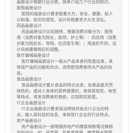
画册设计根据行业分类，简单介绍几个行业的知识。
医院画册设计
医院的画册设计要求稳重大方，安全，健康，给人
以和谐，信任的感觉。设计风格要求大众生活化。
药品画册设计
药品画册设计比较独特，根据消费对象分为：医院
用（消费对象为院长，医师，护士等）：药店用（消费
对象为院店长，导购，在店医生等）；用途的不同，设
计风格要做相应的调整。
医疗器械画册设计
医疗器械画册设计一般从产品本身的性能出发，来
体现产品的功能和优点，进而想消费者传达产品的信
息。
食品画册设计
食品画册设计要从食品的特点出发，如食品是天然
绿色的，或对人身体的营养健康的，来体现视觉，味觉
等特点，诱发消费者的食欲，达到购买欲望。
IT企业画册设计
IT企业画册设计要求简洁明快并结合IT企业的特
点，融入高科技的信息，来体现IT企业的行业特点。
房产画册设计
房产画册设计一般根据房地产的楼盘销售情况做相
应的设计，如；开盘用，形象宣传用，楼盘特点用等。