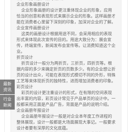
企业形象画册设计
企业形象画册的设计更注重体现企业的形象，应用
恰当的创意和表现形式来展示企业的形象。这样画册才
能在消费者心里留下深刻的印象，加深对企业的了解。
企业宣传画册设计
这类的画册设计根据用途不同，会采用相应的表现
形式来体现此次宣传的目的。用途大致分为：展会宣
传，终端宣传，新闻发布会宣传等。让消费知道这个企
业。
折页设计
折页设计一般分为两折页，三折页，四折页等。根
据内容的多少来确定折页的页数多少。有的企业想让折
页的设计出众，可能在表现形式模切不同的外形，特殊
工艺等来体现折页的独特性，进而增加消费者的印象。
最新
彩页设计
资讯
彩页的设计更注重设计的形式，在有限的空间表现
出丰富的内容，彩页设计常见于产品单页的设计中。一
行业
般都采用正面是产品广告，背面是产品的说明介绍。
新闻
企业画册年报设计
企业画册年报设计一般是对企业本年度工作进程的
整体展现，设计一般都是大场面展现大事记。一般要求
设计者要有深厚的文化底蕴。