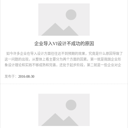
发展起到重要的作用。 二、持久性原则。企业理念是企业生产经营的目
标，具有极强的生命力。企业要想拥有...
企业导入VI设计不成功的原因
如今许多企业在导入设计方面往往达不到预期的效果，究竟是什么原因导致了
这一问题的出现，从整体上看主要分为两个方面的因素。第一就是我国企业形
象设计理论和实践不够成熟和完善，还处于起步阶段，第二就是一些企业对企
业形象设计的性质、功能等缺乏对其足够的了解和掌握，在企业形象设计的导
入过程中还存在着认识和行为上的欠缺。广州古柏公司总结以下几点，希望企
发布于：
2016-08-30
业间对其有所重视。 一、重策划缺乏实际的实施。策划出一套符合企业实
际情况的导入设计固然非常的重要和不易，但是俺制定的导入实施和运作流程
确是非常的重要，一些企业策划完成之后就无动于衷，以为制定措施和方法，
就大功告成。至于如何采取有力的措施和...