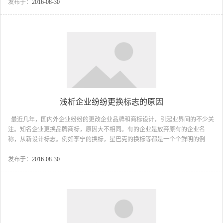
的，究竟企业怎样才能预防危机患于未来，以下是广州古柏公司针对企业品牌
发布于：
2016-08-30
危机进行的分析： 首先，企业应该建立危机防范管理机制。 企业应该运用科学
的技术和方法，建立危机监测、预报、控制的机制，对企业运营过程中的内外
部变数进行分析，设立预警指标，尽可能把危机消灭在萌芽之际，对那些“防不
胜防&rd...
浅析企业纷纷更换标志的原因
最近几年，国内外企业纷纷的更改企业品牌和商标设计，引起业界间的不少关
注。知名企业更换品牌商标，原因大不相同。有的企业是放弃原有的企业名
称，从新设计标志。例如李宁的换标，星巴克的换标等都是一个个鲜明的例
子。面对这突如其来的换标行动，人们不禁会问这些企业纷纷换标的原因又是
为什么呢？以下是广州古柏公司总监对企业换标原因进行的分析。 首先，
发布于：
2016-08-30
适应市场潮流。有些企业之所以进行换标，主要是为了适应不断变化的市场潮
流。这种情况在单一品牌的企业中比较常见。随着时代的变迁，市场潮流在不
断发生着变化，不同时代、不同消费文化背景下的消费者，对标志设计换标的
感受都是不同的，其标志就应当不断适应消费...