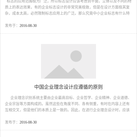
标志的应用范围极为广泛，所以标志设计应该考虑到平面，立体以及不同的材
质上的表达效果，有的企业标志设计的非常完美极致，但是在设计方面极其复
杂，成本太高，必然限制标志应用上的广泛。那么究竟中小企业标志有什么特
点和类型！ 中小企业标志设计的特点 1.独特鲜明的识别性是企业标志
的首要特点；2.精神内涵的象征性是企业标志的本质特点；3.符合审美造型性是
发布于：
2016-08-30
企业标志的重要特点； 4.具有实施上的延展性是企业标志的必具特点。 中
小企业标志设计的类型 从设计方面的角度来看，标志可以分为具有抽象和
形象之分。抽象型标志是点、线、面、体等造型要素设计而成的标志。它突破
了抽象的束缚...
中国企业理念设计应遵循的原则
企业理念识别系统主要由企业最高目标、企业哲学、企业精神、企业道德、
企业宗旨等方面构成的。虽然这些在角度不同、各有侧重，有时在内容上还有
互相交叉，但是他们的本质上是一致的。因此，在进行企业理念设计时，应该
注意这几个方面的区分。既不能脱离，又要在内容进行全面的覆盖，同时在进
行企业理念的设计时应该遵循下列原则。 一、概括性原则。是指企业理念
发布于：
2016-08-30
的设计应遵循简洁明了和高度概括的原则，这些企业理念不仅非常简洁明了和
富有识别力，而且概括性非常强，能让人们记住，有利于实行，从而对企业的