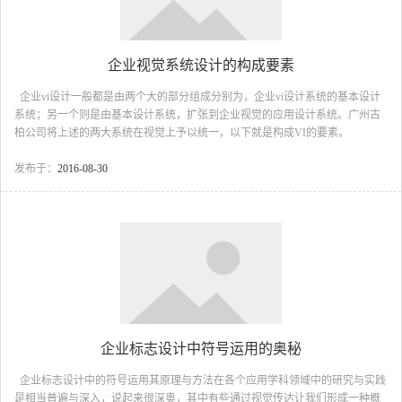
企业视觉系统设计的构成要素
企业vi设计一般都是由两个大的部分组成分别为，企业vi设计系统的基本设计
系统；另一个则是由基本设计系统，扩张到企业视觉的应用设计系统。广州古
柏公司将上述的两大系统在视觉上予以统一，以下就是构成VI的要素。
一、企业标志：代表企业的视觉符号，也是企业与消费者沟通的桥梁。通常有
图形标志、字体标志或由两者组合。近年来，因为字体本身具有说明性，已有
发布于：
2016-08-30
取代图形标志的趋势。 二、业名称标准字：公司对外名称，规划时以本国
文字加上英文设计为主；字体大都从印刷体中选择，并予以细部修正，即成为
独立又有特色的企业名称标准字。 三、业色彩：它代表企业的形象色彩，
通常使用一种颜色为主；以...
企业标志设计中符号运用的奥秘
企业标志设计中的符号运用其原理与方法在各个应用学科领域中的研究与实践
是相当普遍与深入，说起来很深奥，其中有些通过视觉传达让我们形成一种概