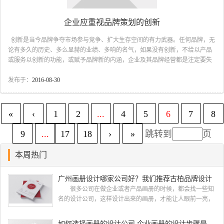
企业应重视品牌策划的创新
创新是当今品牌争夺市场参与竞争、扩大生存空间的有力武器。任何品牌，无
论有多久的历史、多么显赫的业绩、多响的名气，如果没有创新，不给以产品
或服务以创新的功能，或赋予品牌新的内涵，企业及其品牌经营都是注定要失
败的。 另一方面消费者的需求永远是喜新厌旧的，企业只有不断创新，从
品质、功能、外观、款式、包装设计、服务等方面不断地充实品牌的内涵，企
发布于：
2016-08-30
业才能不断发展，品牌才能长盛不衰。一些品牌在一段时期打出一定名气，但
是缺乏创新，缺乏持久性、持续性。 有的企业在辉煌时期，产品非常畅
销，却没有将自己的市场优势转化为品牌价值，或不能及时、主动地通过推出
«
‹
1
2
...
4
5
6
7
8
新产品，保持品牌的鲜活形象，最终使...
9
...
17
18
›
»
跳转到
页
本周热门
广州画册设计哪家公司好？我们推荐古柏品牌设计
很多公司在做企业或者产品画册的时候，都会找一些知
名的设计公司，这样设计出来的画册，才能让人眼前一亮，
才能够给公司带来好的效益，下面小编就给大家说说广州画
册设计找哪家公司。 广州画册设计哪家公司好？本地人
如何选择画册的设计公司 企业画册的设计步骤是怎样的