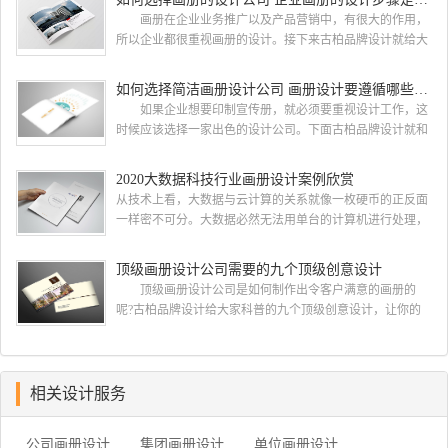
都会选择古柏品牌设计 广州古柏品牌设计有限公司成立
画册在企业业务推广以及产品营销中，有很大的作用，
于2004年，是由一群专业、独特的IT精英组成的团队。一直
所以企业都很重视画册的设计。接下来古柏品牌设计就给大
以来，古柏网页设计工作室紧贴网络时代的发展潮流，对中
家介绍如何选择画册的设计公司，企业画册的设计步骤是怎
国网络应用的现状和趋势有很深的...
样的? 画册的设计公司 如何选择画册的设计公
如何选择简洁画册设计公司 画册设计要遵循哪些原则
司 一，设计水准，这个可以通过设计公司之前的案例来
如果企业想要印制宣传册，就必须要重视设计工作，这
大概判断一下，比如之前是否做过类似的行业等等 二，
时候应该选择一家出色的设计公司。下面古柏品牌设计就和
设计价格，设计费这块 整个行业参差不齐，一般的200-300
大家一同来看看如何选择简洁画册设计公司，画册设计要遵
元/p，中等在300-500元/...
循哪些原则? 简洁画册设计公司 如何选择简洁画册
2020大数据科技行业画册设计案例欣赏
设计公司 一、看公司背景 互联网上存在许多可以查
从技术上看，大数据与云计算的关系就像一枚硬币的正反面
询企业注册资本与经营状况的企业安全软件，客户们在招标
一样密不可分。大数据必然无法用单台的计算机进行处理，
的过程中可以根据查询到的信息进行综合对比，挑选出经营
必须采用分布式架构。它的特色在于对海量数据进行分布式
状况较为良好的企业。此外，投标公司的...
数据挖掘。但它必须依托云计算的分布式处理、分布式数据
顶级画册设计公司需要的九个顶级创意设计
库和云存储、虚拟化技术。最近古柏就接到一项关于大数据
顶级画册设计公司是如何制作出令客户满意的画册的
科技行业画册设计项目，下面我们一起开分析下由古柏小编
呢?古柏品牌设计给大家科普的九个顶级创意设计，让你的
带来的这组大数据科技行业画册设计项目案例欣赏. 2020大
公司制作出优秀精彩令客户满意的画册，一起来看看
数据科技行业画册设...
吧。 顶级画册设计公司需要的十个顶级创意设计一：在
开始之前了解你的目的 当您在考虑如何设计宣传册时，
首先要问客户为什么认为他们需要一本宣传册。然后让他们
相关设计服务
确定他们的目标。有时他们只是想要一个，因为他们的最后
一本小册子没有用 如果他们为你提出了一个简要...
公司画册设计
集团画册设计
单位画册设计