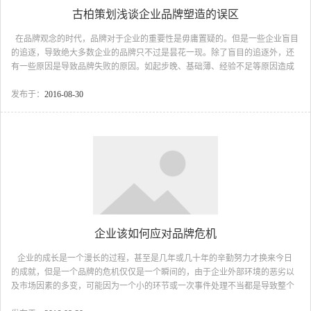
古柏策划浅谈企业品牌塑造的误区
在品牌观念的时代，品牌对于企业的重要性是毋庸置疑的。但是一些企业盲目
的追逐，导致绝大多数企业的品牌只不过是昙花一现。除了盲目的追逐外，还
有一些原因是导致品牌失败的原因。如起步晚、基础薄、经验不足等原因造成
的。但是，广州古柏公司认为最重原因是企业在品牌塑造过程中存在认识和操
作上的错误。 一、对品牌理念认识不够，脱离品牌实质。现在很多中小企
发布于：
2016-08-30
业已经越来越重视品牌以及品牌策划，但是很少真正理解它的确切内涵。其
实，品牌是代表企业对消费者的承诺，是消费者对企业的一种信任和肯定。很
多中小企业不能正确理解品牌的含义，导致在品牌塑造中品牌形象不鲜明，缺
乏核心价值以及整体的规划，从而损害了品...
企业该如何应对品牌危机
企业的成长是一个漫长的过程，甚至是几年或几十年的辛勤努力才换来今日
的成就，但是一个品牌的危机仅仅是一个瞬间的，由于企业外部环境的恶劣以
及市场因素的多变，可能因为一个小的环节或一次事件处理不当都是导致整个
品牌危机诞生。所以企业应该做到防范和居安思危。但是光做到这些是不够