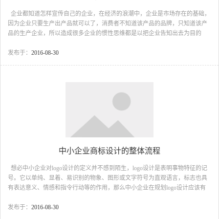
企业都知道怎样宣传自己的企业，在经济的浪潮中，企业是市场存在的基础，
因为企业只要生产出产品就可以了，消费者不知道该产品的品牌，只知道该产
品的生产企业，所以造成很多企业的惯性思维都是以把企业告知出去为目的
的。在现代企业的管理当中，很多把不同的理念当成管理企业的工具，有些甚
至把他们当成创造企业品牌和完善企业品牌的必然途径，使得我们把品牌逐步
发布于：
2016-08-30
演变成企业文化的完善过程。 对于一些把企业当产品进行贩卖的需要创造
企业的品牌，而对于一些把产品进行贩卖的则需要创造产品品牌，他们的区分
是以产品到达消费者的距离和该产品的市场密集度来定的，企业品牌的素质也
是以吧企业当成利益进行塑造并且贩卖的，...
中小企业商标设计的整体流程
想必中小企业对logo设计的定义并不感到陌生，logo设计是表明事物特征的记
号。它以单纯、显着、易识别的物象、图形或文字符号为直观语言，标志也具
有表达意义、情感和指令行动等的作用，那么中小企业在规划logo设计应该有
哪些流程。 一、挖掘。依据对调查结果的分析，提炼出标志的结构类型、
色彩取向，列出标志所要体现的精神和特点，挖掘相关的图形元素，找出标志
发布于：
2016-08-30
设计的方向。设计开发。有了以上两点就可以从不同的角度和方向进行设计开