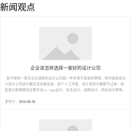
新闻观点
企业该怎样选择一家好的设计公司
如今想找一家另企业满意的设计公司是一件非常不容易的事情，就中国来说大
小设计公司估计都无法估算出来，如个人工作室、设计室估计都数不过来，但
是真正能够做到全面专业vi、logo设计、标志设计、品牌设计、商标设计等等。
想必不会超过一半的公司，试问这样一个数据，怎能让企业找到一个满意的答
案呢，这简直就是像在大海捞针一样。如此一来，企业设计出来的作品就可想
发布于：
2016-08-30
而知了。那么企业该如何从众多的设计公司中选择一个适合自己的公司呢？上
知设计综合多年的市场经验分析，总结了四点为企业提供参考的意见。 第
一，设计公司要有属于自己的创意风格。只有拥有属于自己的创意风格，才能
设计出优秀的作品，这才是企业...