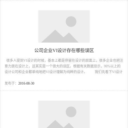
发工作。 二、标志修正，经过对标志的标准制图、大小修正、黑白应用、
线条应用等不同表现形式的修正，使标志更加规范。现代标志的功用。现代标
志承载着企业无形资产...
公司企业VI设计存在哪些误区
很多人提到VI设计的时候，基本上都是停留在设计的层面上，很多企业也把注
意力放在设计上，这其实是一个很大的误区。根据有关数据显示，99%以上的
设计公司和企业都单纯地把VI设计理解为纯粹的设计。 我们先看下VI设计
的概念，VI即（Visual Identity）,通译为视觉识别系统，是CIS系统最具传播力和
感染力的部分。是将CI的非可视内容转化为静态的视觉识别符号，以无比丰富
发布于：
2016-08-30
的多样的应用形式，在最为广泛的层面上，进行最直接的传播。设计到位、实
施科学的视觉识别系统，是传播企业经营理念、建立企业知名度、塑造企业形
象的快速便捷之途。 上知设计认为这是指一个企业为了获得社会的理...