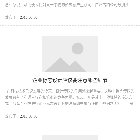
念和意识，从而使人们对某一事物的形式感产生认同。广州古柏公司分别从三
方面进行分析阐述标志设计中充分利用符号原理对造型特征、色彩运用以及图
形象征意义。 首先，在标志设计中运用符号原理进行视觉传达，可以在中
发布于：
2016-08-30
国传统文化符号中提炼造型特征，设计极具中国风格的标志设计，将中国传统
文化的精髓发扬光大，从而给设计师们带来更丰富创作源泉，在现代设计发展
多元化的今天，任何设计创意都需要以传统文化艺术作为依托，才能显示其独
特的魅力和旺盛的生命力。 其次...
企业标志设计应该要注意哪些细节
在科技技术飞速发展的今天，设计传送的作用越来越重要，这种非语言传送的
发展具有了和语言传送相抗衡的竞争力量。标志，则是其中一种独特的传送方
式。那么企业在进行企业标志设计时需注意哪些细节性的一些问题呢？ 第
一，文字、图形、颜色等避免有不好的含义。有的国家商标法根据本国的风俗
做了一些特殊的规定，或者在习惯上忌用。尤其是出口商品的品牌商标设计，
发布于：
2016-08-30
应该注意要和各地的社会文化系统相适应，不要违背当地的风俗习惯和各国的
宗教信仰，特别是各地的忌讳。标志的设计要显示出企业或产品的特色，标志
设计的独特性可以使企业品牌在成千上万的品牌中脱颖而出，易于易于吸引消