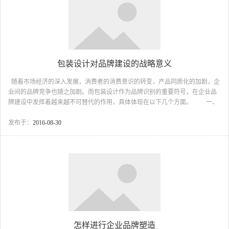
费者的注意力。 第二，不能用地...
包装设计对品牌建设的战略意义
随着市场经济的深入发展，消费者的消费意识的转变，产品同质化的加剧，企
业间的品牌竞争也随之加剧。而包装设计作为品牌识别的重要符号，在企业品
牌建设中发挥着越来越不可替代的作用，具体体现在以下几个方面。 一、
促进品牌建设，提升品牌附加价值。 在建立稳定的品牌识别、凸显品牌个
性的基础上，包装设计还有助于企业从独特视角开发品牌特性，丰富品牌内
发布于：
2016-08-30
涵，进一步提升企业的品牌价值，为企业品牌的发展赢得更大的空间。
二、是品牌的直接载体，其作用在于建立起一个稳定的品牌识别。 包装是
品牌形象的物化表现者，其作为品牌识别系统的重要组成部分，为企业的产
品、品牌提供了展示自身特性、价...
怎样进行企业品牌塑造