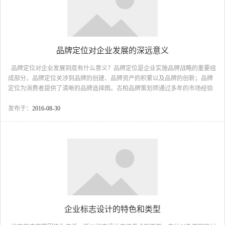
品牌定位对企业发展的深远意义
品牌定位对企业发展到底有什么意义？品牌定位是企业实施品牌战略的重要组
成部分，品牌定位关涉到品牌的创建、品牌资产的积累以及品牌的创新；品牌
定位为消费者提供了清晰的品牌选择图。古柏品牌策划师通过多年的市场经验
总结了几点有关品牌定位对企业发展的意义，希望对企业间的发展有所作用。
首先，品牌的强势定位能够表明公司产品的质量，获取消费者的信任，培
发布于：
2016-08-30
养一批忠诚的顾客群，从而获得长期稳定的销售市场。 其次，品牌定位基
于消费者需求，参照了竞争对手的礼仪诉求，品牌定位的过程能够积累起品牌
声望，筑起行业竞争的壁垒，获取竞争的优势。 再次，成功的品牌定位能
够逐步积累品牌资产，通过品牌...
企业标志设计的特色和类型