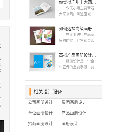
你觉得广州十大画册设计公司的排名真的重要吗？
计找哪家公司。 广
而画册就是作为宣传，
州画册设计哪家公司
今天小编主要带着
把企业的形象和活动更
好？本地人都会选择古
大家来到广州这座城
好的植入给大众，标志
柏品牌设计 广州古
市，看看广州十大画册
设计画册设计两个都是
柏品牌设计有限公司成
设计公司是那些?古柏品
如何选择高级画册设计公司 怎么制作高级企业画册
不能缺少的。标志设计
立于2004年，是由一群
牌提供画册设计，宣传
画册设计 简练、概
在企业进行产品宣
专业、独特的IT精英组
册设计,排版设计，画册
括、完美!即要成功到几
传的时候，经常都会印
成的团队。一直以来，
印刷服务,拥有15年设计
标
乎找不至更好的替代方
制一些画册，这时就需
古柏网页设计工作室紧
经验,服务过3000多家的
案的程度是我们的目
要找一家出色的画册制
高档产品画册设计的有哪些小技巧
贴网络时代的发展潮
广州集团/单位/产品/目录
忌
标，其难度比之其它任
作公司。下面古柏品牌
流，对中国网络应用的
画册设计/印刷公司。相
画册设计是一个企
信
何艺术设计都要大得
设计就给大家说说如何
现状和趋势有很深的...
信不少喜欢设计的小伙
业宣传的重要手段，要
脱
多。因此古柏品牌设计
选择高级画册设计公
伴都会对今天的内容感
是产品一目了然，还要
对标志设计画册设计遵
司，怎么制作高级企业
兴趣吧! 一、广州的
体现产品的优质性和展
且
循以下的原则： 1.详
画册?高级画册设计公
古柏设计 古柏品牌
示企业品牌形象。高档
多
尽明了标志的使用目
司 如何选择高级画
设计系品牌策划与推
产品画册设计有哪些小
相关设计服务
的、适用范畴并深刻...
册设计公司 首先是
广，企业vi形象设计、平
技巧，我们一起来看看
所
员工的能力是否过硬。
公司画册设计
集团画册设计
面设计、产品包装设
古柏品牌设计怎么说!高
出
这包括调研人员观察捕
计、高档画册设计、网
档产品画册设计 1、
捉信息、与企业顺利沟
单位画册设计
产品画册设计
站建设与推广的专业...
高档产品画册设计要注
通进而获取重要信息的
重企业文化，引起客户
能力;摄影人员拍摄出真
招商画册设计
画册设计
关注 现在企业都在
实有效且让人震惊的照