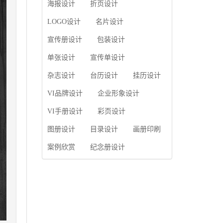
使用产品画册来进行市
海报设计
折页设计
片的能力;设计人员高水
场宣传，高档产品画册
平的审美、熟练掌握制
设计就应该更多的重视
LOGO设计
名片设计
作软件，深谙画册设...
对于商家信息的体现，
宣传册设计
包装设计
一个成功的高档产品画
册设计，能够将一个公
单张设计
宣传单设计
司的企业精神、核心理
念和企业文化展现...
杂志设计
台历设计
挂历设计
VI品牌设计
企业形象设计
VI手册设计
彩页设计
图册设计
目录设计
画册印刷
案例欣赏
纪念册设计