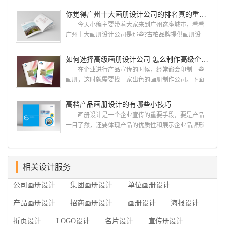
古柏网页设计工作室紧贴网络时代的发展潮流，对中
设计画册设计两个都是不能缺少的。标志设计画册设
你觉得广州十大画册设计公司的排名真的重要吗？
国网络应用的现状和趋势有很深的...
计 简练、概括、完美!即要成功到几乎找不至更好
今天小编主要带着大家来到广州这座城市，看看
的替代方案的程度是我们的目标，其难度比之其它任
广州十大画册设计公司是那些?古柏品牌提供画册设
何艺术设计都要大得多。因此古柏品牌设计对标志设
计，宣传册设计,排版设计，画册印刷服务,拥有15年设
计画册设计遵循以下的原则： 1.详尽明了标志的使
计经验,服务过3000多家的广州集团/单位/产品/目录画
如何选择高级画册设计公司 怎么制作高级企业画册
用目的、适用范畴并深刻...
册设计/印刷公司。相信不少喜欢设计的小伙伴都会对
在企业进行产品宣传的时候，经常都会印制一些
今天的内容感兴趣吧! 一、广州的古柏设计 古
画册，这时就需要找一家出色的画册制作公司。下面
柏品牌设计系品牌策划与推广，企业vi形象设计、平面
古柏品牌设计就给大家说说如何选择高级画册设计公
设计、产品包装设计、高档画册设计、网站建设与推
司，怎么制作高级企业画册?高级画册设计公司 如
高档产品画册设计的有哪些小技巧
广的专业...
何选择高级画册设计公司 首先是员工的能力是否
画册设计是一个企业宣传的重要手段，要是产品
过硬。这包括调研人员观察捕捉信息、与企业顺利沟
一目了然，还要体现产品的优质性和展示企业品牌形
通进而获取重要信息的能力;摄影人员拍摄出真实有效
象。高档产品画册设计有哪些小技巧，我们一起来看
且让人震惊的照片的能力;设计人员高水平的审美、熟
看古柏品牌设计怎么说!高档产品画册设计 1、高档
练掌握制作软件，深谙画册设...
产品画册设计要注重企业文化，引起客户关注 现
在企业都在使用产品画册来进行市场宣传，高档产品
相关设计服务
画册设计就应该更多的重视对于商家信息的体现，一
公司画册设计
集团画册设计
单位画册设计
个成功的高档产品画册设计，能够将一个公司的企业
精神、核心理念和企业文化展现...
产品画册设计
招商画册设计
画册设计
海报设计
折页设计
LOGO设计
名片设计
宣传册设计