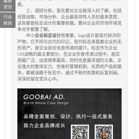
最新
素。
资讯
三、调研分析。首先要对企业做深入的了解，包括
经营战略、市场分析、企业最高领导人员的基本意愿，
行业
这些都是标志设计的重要依据。要对企业的市场环境竞
新闻
争对手都要了解。
中小
企业标志设计
很重要。logo设计是现代经济的
产物，它不同与古代的印记，现代标志承载着企业的无
形资产，是企业综合信息传递的媒介。标志作为企业
CIS战略的最主要部分，在企业形象传递过程中，是应
用最广泛、出现频率最高，同时也是最关键的元素。企
业强大的整体实力、完善的管理机制、优质的产品和服
务，都被涵概于标志中，通过不断的刺激和反复刻画，
深深的留在受众心中。