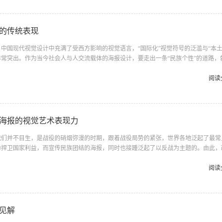
的传统表现
中国现代视觉设计中充满了受西方影响的视觉语言，“国际化”视觉符号的泛滥与“本土
常突出。作为当今社会人与人交流载体的海报设计，要走出一条“民族个性”的道路，
，向传统学习，并进行具有创造性的转化，使传统文化符号在当代海报设计中既具有“
，我们海报设计才能真正走“国际化”。 视觉传达设计是一种以“图&rd...
阅读
治海报的视觉艺术表现力
我们并不目生，是战役的硝烟弥漫的时期，跟着战役局势的紧张，世界各地泛起了最常
为捍卫国家利益，而宣传民族团结的海报，同时也接踵泛起了以反战为主题的。由此，
进一步的得到不同的展现。 海报又称招贴画。是贴在街头墙上，挂在橱窗里的大幅画
留意，20世纪从某种意义上来讲是政治宣传的世纪，海报作为当时的宣传途径也达到
阅读
战、苏联革命与建设、西班牙内战更是政治海报创作的高峰期，尤其在二十世纪前五十
时代。在十月革命胜利后不久的苏俄，首都莫斯科市中央邮电局的橱窗里贴...
见解