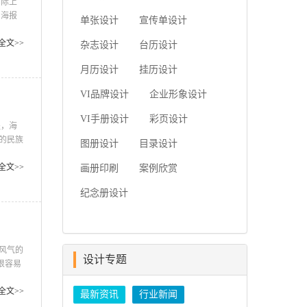
实际上
简要...
，海报
单张设计
宣传单设计
精髓的
靠的是
全文>>
杂志设计
台历设计
月历设计
挂历设计
VI品牌设计
企业形象设计
VI手册设计
彩页设计
提，海
的民族
图册设计
目录设计
而从整
本文所
全文>>
画册印刷
案例欣赏
无疑，
纪念册设计
风气的
设计专题
很容易
童节期
重大，
全文>>
最新资讯
行业新闻
的内