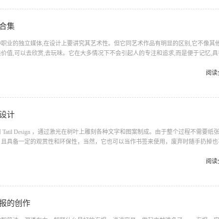
域名并存阶段。在此期间，用户使用新域名w...
合集
职业的独立媒体,在设计上要讲究其艺术性。但它同艺术作品有明显的区别,它不像其
价值,可以去欣赏,去玩味。它在大多情况下不会引起人的专注和追求,而是便于记忆,具
时间内获得所需要的情报。因此名片设计必须做到文字简明扼要,字体层次分明,强调设计
片设计的基本要求应强调三个字：简、功、易。 1、简：名片传递的主要信息
阅读
 2、功：注意质量、功效，尽可能使传递的信息明确。 3、易：便于记忆，易
些名片超越基本要求多...
设计
Tatil Design ，通过激光在树叶上雕刻各种文字和图案制成。由于整个过程不需要纸
，且具备一定的观赏性和环保性，当然，它也可以当作书签来使用，废弃时随手扔掉也
阅读
报的创作