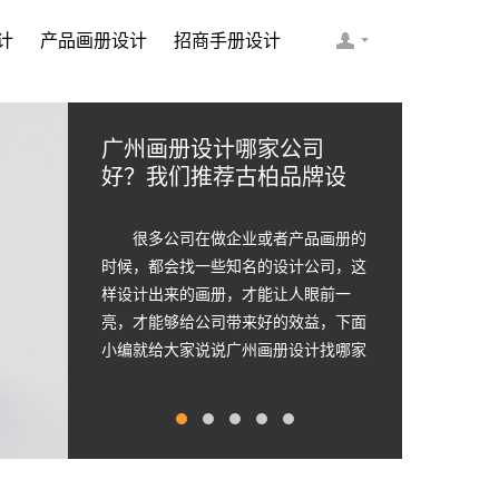
计
产品画册设计
招商手册设计
广州画册设计哪家公司
如何选择画册的设计公司
如何选择简洁画册设计公
2020大数据科技行业画册
顶级画册设计公司需要的
好？我们推荐古柏品牌设
企业画册的设计步骤是怎
司 画册设计要遵循哪些原
设计案例欣赏
九个顶级创意设计
计
样的
则
很多公司在做企业或者产品画册的
时候，都会找一些知名的设计公司，这
样设计出来的画册，才能让人眼前一
亮，才能够给公司带来好的效益，下面
小编就给大家说说广州画册设计找哪家
公司。 广州画册设计哪家公司好？
本地人都会选择古柏品牌设计 广州
古柏品牌设计有限公司成立于2004年，
是由一群专业、独特的IT精英组成的团
队。一直以来，古柏网页设计工作室紧