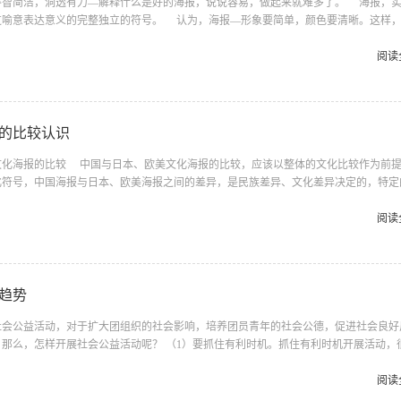
睿智简洁，洞透有力—解释什么是好的海报，说说容易，做起来就难多了。 海报，
过喻意表达意义的完整独立的符号。 认为，海报—形象要简单，颜色要清晰。这样
视线中拓出一片天地。“稀缺的艺术”是设计哲理，或者说，我要把平面设计精简到其
。 海报设计实际上是一种非常有意识的主动行为，它与创作自由图像很不相同，那
阅读
的比较认识
文化海报的比较 中国与日本、欧美文化海报的比较，应该以整体的文化比较作为前
化符号，中国海报与日本、欧美海报之间的差异，是民族差异、文化差异决定的，特定
习惯、评价标准，必然会决定东、西方文化在表现内容、表面形式上都有明显的差异，
较中国与日本、欧美民族各自的特点，已被哲学界、美学界、文化史学界广泛关注，非
阅读
化海报在具体的表现内容与表现形式上，谈一些与欧美、日本海报间的比较认识。 
趋势
社会公益活动，对于扩大团组织的社会影响，培养团员青年的社会公德，促进社会良好
那么，怎样开展社会公益活动呢？ （1）要抓住有利时机。抓住有利时机开展活动，
新年、春节期间的拥军优属活动；全国植树节期间的绿化厂区、村庄活动；“六一”儿
动；“七一”和“十一”期间的慰问老干部、老党员、老英雄、老模范活动等，意义都很
阅读
（2）要继承光荣传统。共青团组织在以往工作中创造并得到社会广泛承认的公益活动