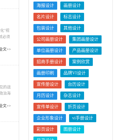
海报设计
画册设计
名片设计
标志设计
包装设计
其他设计
化”视
就必须
公司画册设计
集团画册设计
民族个
全文>>
单位画册设计
产品画册设计
招商手册设计
案例欣赏
画册印刷
品牌VI设计
宣传册设计
台历设计
见的战
政治海
月历设计
杂志设计
作，以
了顶
全文>>
宣传单设计
折页设计
年，是
企业形象设计
vi手册设计
彩页设计
图册设计