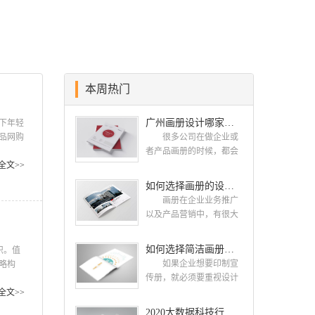
贴网络时代的发展潮流，对中国网络应
用的现状和趋势有很深的认识，因此不
论您是需要简洁实用的小型展示性网
站，还是大型网站,我们都有相应解决
的方法。我们的优势在于我们重视于每
本周热门
一份业务的设计质量，而不在意业务的
数量多少，提升客户网站形象是我们致
广州画册设计哪家公司好？我们推荐古柏品牌设计
下年轻
力追求的业务目标。 ...
品网购
很多公司在做企业或
商务潜
者产品画册的时候，都会
却呈现
全文>>
找一些知名的设计公司，
品销售
这样设计出来的画册，才
如何选择画册的设计公司 企业画册的设计步骤是怎样的
能让人眼前一亮，才能够
画册在企业业务推广
给公司带来好的效益，下
以及产品营销中，有很大
面小编就给大家说说广州
的作用，所以企业都很重
画册设计找哪家公
视画册的设计。接下来古
如何选择简洁画册设计公司 画册设计要遵循哪些原则
司。 广州画册设计哪
识。值
柏品牌设计就给大家介绍
家公司好？本地人都会选
如果企业想要印制宣
略构
如何选择画册的设计公
择古柏品牌设计 广州
传册，就必须要重视设计
符合国内
司，企业画册的设计步骤
古柏品牌设计有限公司成
工作，这时候应该选择一
活实现
全文>>
是怎样的? 画册的设计
立于2004年，是由一群专
家出色的设计公司。下面
正常使
2020大数据科技行业画册设计案例欣赏
公司 如何选择画册的