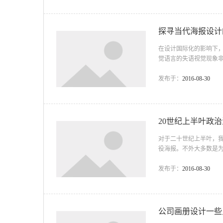
容...
探寻当代海报设计
在设计国际化的影响下，
觉语言的失语视觉现象非
根植于民族文化土壤中
性”又有“时代性”，这样
发布于：
2016-08-30
20世纪上半叶政
对于二十世纪上半叶，
役海报。不外大多数是
报的视觉表现形式也在
其醒目的画面吸引路人的
发布于：
2016-08-30
峰，其中的两次世界大
宣传海报大行其到的黄金
公司画册设计一些