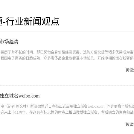
题-行业新闻观点
务市场趋势
，经历了并不长的时间，却已凭借自身价格经济实惠、选购方便快捷等诸多优势成为当
着我国电子商务的日趋成熟，众多奢侈品企业也看准市场前景，开始争相抢滩在线奢侈
言：奢侈品市场将成为电子商务下一个投资热点。 前景看好 国内奢侈品电子
牌资产集体缩水、一些历经风雨的老牌不得已开始裁员的状况下，中国奢侈品消费
阅读
象。在过去几年，中国奢侈品行业一直以20%以上的速度保持增长，2010年，中国奢侈
今年“两会&...
域名weibo.com
（记者 周文林）新浪微博近日宣布正式启用独立域名weibo.com，同步更换全新标
迎来上市11周年，在这具有标志性的时点上推出微博独立域名，背后隐含的寓意和战
 新浪方面表示，新浪微博7日起启用的独立域名weibo.com非常方便记忆，更加
于传播。对用户而言，新域名的上线进一步降低了微博服务的使用门槛，将使微博与生
阅读
随时随地分享信息、获取信息的过程中加强好友关系。 据悉，为确保现有用户的