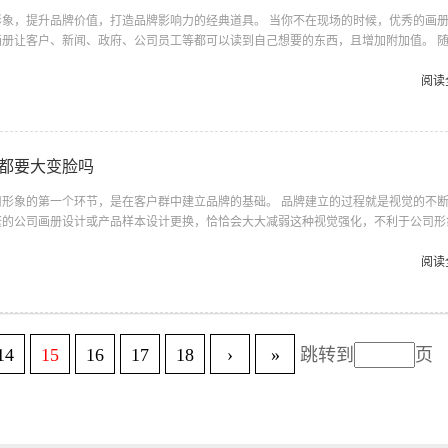
形象，提升品牌价值，打造品牌影响力的经典道具。 当你不在现场的时候，优秀的画
画册让客户、新闻、政府、公司员工等都可以读到自己想要的东西，且增加附加值。 
的大幅度增加，许多企业为了更好的宣传自己的形象，都开始制作自己的宣传画册。这
为了通过画册形式的攀比来展示自身实力，企业画册做得越来越厚——少则几十页，多
阅读
似乎画册越厚、越大，企业实力也就越强。其实，这是一个严重的误区，画册的厚薄或
力的强弱，实际上，画册越厚、越大，企业相...
都要大变脸吗
司形象的第一个环节，是在客户群中建立品牌的基础。 品牌建立的过程就是视觉的不
繁的公司画册设计或产品样本设计更换，恰恰会大大减弱这种视觉强化，不利于公司形
立品牌宣传形象的目的。 也许，当您的新产品画册邮递到老客户手中，客户还以为这
联系呢，因为在这本新画册中，客户完全看不到他所熟悉的关于您的任何内容。从而导
阅读
尽弃，造成形象的损失。 重复画册设计，浪费资金其次，画册设计的不断更新将会导
册设计有新的期望和全新的要求，所以每次都要重新投入数...
14
15
16
17
18
›
»
跳转到
页