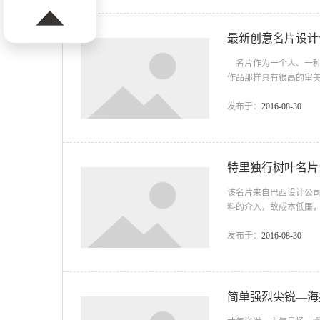
用，新浪微博目前进入双
最新创意名片设计
名片作为一个人、一种
作品那样具有很高的审美
的识别性,让人在最短的
艺术风格要新颖。 名
发布于：
2016-08-30
清楚，构图完整明确。
别。 我们来看看下面这
特里独行树叶名片
该名片来自巴西设计公司 
料的介入，故成本低廉
环境造成污染。 ...
发布于：
2016-08-30
简单强烈尖锐—海