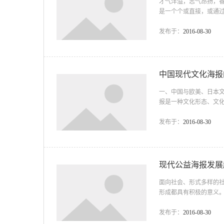
才气洋溢，志气昂扬，
是一个个或直接，或通
就能在周围那令人混淆的
追求的一个很好的表述
发布于：
2016-08-30
本能。 &...
中国现代文化海报
一、中国与欧美、日本
报是一种文化形态、文
形成了特定的审美欣赏
体客观的文化差异来比
发布于：
2016-08-30
能及的。我只就中国文
现代形态的海报...
现代公益海报发展
面向社会、形式多样的
形成都具有积极的意义。
把活动搞得有声有色。如
间的为少年儿童做好事活
发布于：
2016-08-30
也容易收到好的效果。 