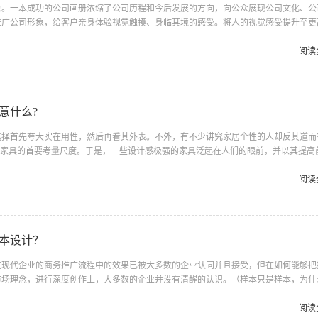
。一本成功的公司画册浓缩了公司历程和今后发展的方向，向公众展现公司文化、公
推广公司形象，给客户亲身体验视觉触摸、身临其境的感受。将人的视觉感受提升至更
 用妩媚的线条、和谐的图片，配以优美的文字，组合成一本富有创意，又具有可
位立体展示公司的实力 风貌、理念、宣传产品、品牌形象引导你的客户前来购买了解
阅读
过程中，我们会依据不同内容、不同的主题特征，进行优势整合，统筹规划，
期：主要由策划人员参与，在与客户充分沟...
意什么?
选择首先夸大实在用性，然后再看其外表。不外，有不少讲究家居个性的人却反其道而
择家具的首要考量尺度。于是，一些设计感极强的家具泛起在人们的眼前，并以其提高
初露锋芒。不外，这些夸大设计感的家具毕竟是虚有其表仍是真材实料，还有待大家仔
 什么是具有设计感的家具？也许在一千个人的心目中总会有一千个谜底。即使是统
阅读
相异的审美观，也会作出不同的评断。和服装一样，如今越来越多的人在选择家具的时
索，那就是“品牌&m...
本设计？
代企业的商务推广流程中的效果已被大多数的企业认同并且接受，但在如何能够把
市场理念，进行深度创作上，大多数的企业并没有清醒的认识。（样本只是样本，为什
们真正需要的是什么？）宣传的功能性、目的性、艺术性没有在企业需求层面上进行高
的比较价格、图简单、偏重个人爱好倒是在企业样本的创作中占尽上风，而在企业缺失
阅读