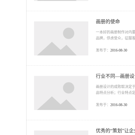
准的前提下，仓促的完
有效载体。环顾市场，在
画册的使命
一本好的画册制作对内
品牌，俘虏受众，征服
段话是《海拓培训课程
已经成为组织单位在社
发布于：
2016-08-30
角色。 ...
行业不同—画册设
画册设计的成败取决定
品特点分析；行业特点
来自于前期的沟通，才
文化，理念，地域等方
发布于：
2016-08-30
感觉。画册的封面设计
企业产品画册设计 产品
优秀的“策划”让企