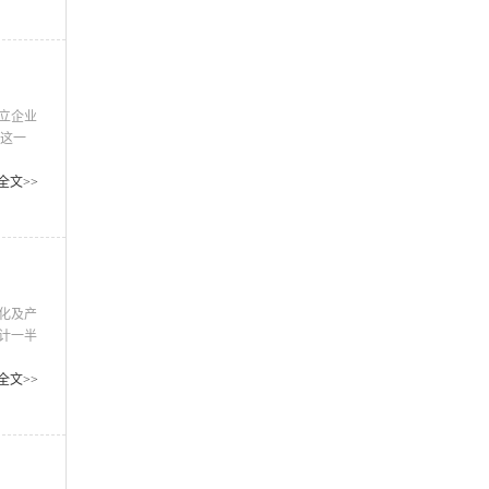
节中的
立企业
这一
传画册
关键的
全文>>
化及产
计一半
性质，
不忘的
全文>>
公。