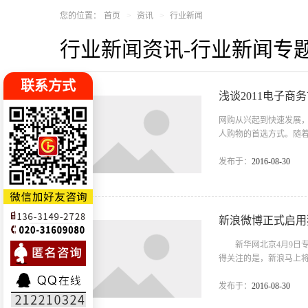
您的位置：
首页
资讯
行业新闻
行业新闻资讯-行业新闻专
联系方式
浅谈2011电子商
网购从兴起到快速发展
人购物的首选方式。随
市场。业内人士纷纷预
力巨大 在全球奢侈品
发布于：
2016-08-30
出“风景这边独好”的景
额更是达到了120亿美元。
新浪微博正式启用独立
新华网北京4月9日专电
得关注的是，新浪马上将
想，引起业内普遍关注。
用户的使用习惯，也易
发布于：
2016-08-30
全面对接，帮助用户在