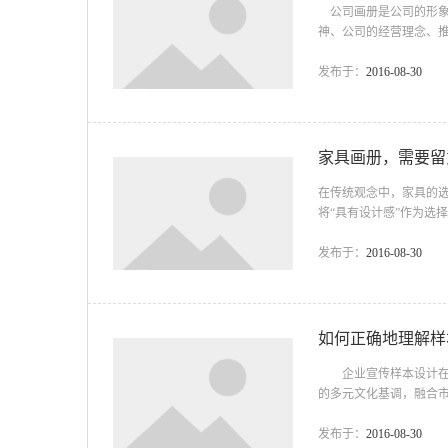
公司画册是公司的形象
神、公司的经营理念、
界，令画册珍贵无比。
赏性的精美画册。全方
发布于：
2016-08-30
在画册设计、创意的
在整体和谐中求创新. 前
家具画册，需要留
在传统观念中，家具的
将“具有设计感”作为选
设计理念在家具卖场中
察。 一、风格最强烈
发布于：
2016-08-30
具，不同的人出于各自
依照着统一个逻辑顺序来思
如何正确地理解样
企业宣传样本设计在现
的多元文化基调，融合
做？能做成什么样？我
合，多数企业只是片观
发布于：
2016-08-30