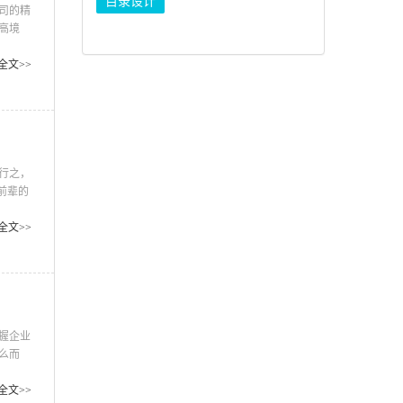
目录设计
司的精
高境
读、可
公司。
全文>>
使画册
行之，
前辈的
细考
一件家
全文>>
候也会
握企业
么而
度的整
需求标
全文>>