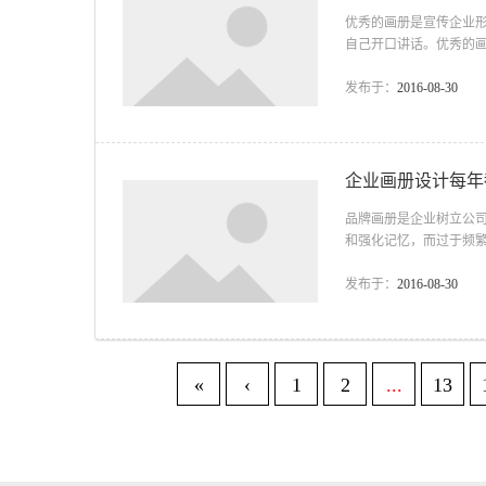
优秀的画册是宣传企业
自己开口讲话。优秀的
业对自身形象重视程度
件好事，但是许多企业
发布于：
2016-08-30
页，开本也越来越大，
大小并不能代表企业的实
企业画册设计每年
品牌画册是企业树立公
和强化记忆，而过于频
化，达不到通过画册树
新的供应商在和他建立
发布于：
2016-08-30
前样本形象工作的前功
不断上升。由于每次对画
«
‹
1
2
...
13