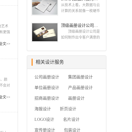
业、独特的IT精英组成的
古柏品牌设计就和大家一
设计公司 一，设计水
从技术上看，大数据与云
团队。一直以来，古柏网
同来看看如何选择简洁画
准，这个可以通过设计公
计算的关系就像一枚硬币
页设计工作室紧贴网络时
册设计公司，画册设计要
司之前的案例来大概判断
的正反面一样密不可分。
代的发展潮流，对中国网
遵循哪些原则? 简洁画
一下，比如之前是否做过
大数据必然无法用单台的
顶级画册设计公司需要的九个顶级创意设计
络应用的现状和趋势有很
册设计公司 如何选择
他艺术
类似的行业等等 二，
计算机进行处理，必须采
深的...
简洁画册设计公司
顶级画册设计公司是
有更强
设计价格，设计费这块 整
用分布式架构。它的特色
一、看公司背景 互联
如何制作出令客户满意的
意识,
个行业参差不齐，一般的
在于对海量数据进行分布
网上存在许多可以查询企
画册的呢?古柏品牌设计给
要简明
全文>>
200-300元/p，中等在300-
式数据挖掘。但它必须依
业注册资本与经营状况的
大家科普的九个顶级创意
于识
500元/...
托云计算的分布式处理、
企业安全软件，客户们在
设计，让你的公司制作出
分布式数据库和云存储、
招标的过程中可以根据查
优秀精彩令客户满意的画
相关设计服务
虚拟化技术。最近古柏就
询到的信息进行综合对
册，一起来看看吧。
接到一项关于大数据科技
比，挑选出经营状况较为
顶级画册设计公司需要的
行业画册设计项目，下面
公司画册设计
集团画册设计
良好的企业。此外，投标
十个顶级创意设计一：在
张、颜
我们一起开分析下由古柏
公司的...
开始之前了解你的目
不会对
单位画册设计
小编带来的这组大数据科
产品画册设计
的 当您在考虑如何设
技行业画册设计项目案例
计宣传册时，首先要问客
全文>>
招商画册设计
画册设计
欣赏. 2020大数据科技行
户为什么认为他们需要一
业画册设...
本宣传册。然后让他们确
海报设计
折页设计
定他们的目标。有时他们
LOGO设计
名片设计
只是想要一个，因为他们
的最后一本小册子没有用
宣传册设计
包装设计
如果他们为你提出了一个