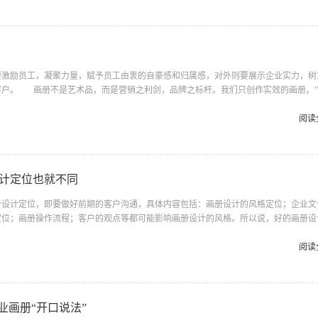
成样本设计，更多的只是停留在一个图册的初级阶段，根本无法成为企业营销、宣传环
高端策划的众多客户案例中，不乏缺憾！ 那么，什么样的样本设计对企...
要激励员工，凝聚力量，赋予员工由衷的自豪感和归属感，对外则要展示企业实力，树
客户。 画册不是艺术品，而是营销之利剑，品牌之标杆。我们只创作实效的画册。”
》里的，每一个新到海拓的员工都必须记住这一段话，并且发自内心的认同它。 宣
会系统表演中的重要道具，对于企业而言，宣传画册在市场运作过程中经常扮演着非常
阅读
计定位也就不同
于设计定位，即要做好前期的客户沟通，具体内容包括：画册设计的风格定位；企业文
定位；画册操作流程；客户的观点等都可能影响画册设计的风格。所以说，好的画册设
能体现客户的消费需要，为客户带来更大的销售业绩。企业画册设计应该从企业自身的
面出发，来体现企业的精神，而封面设计更注重对企业形象的高度提炼,要给人以过目
阅读
是画册内容，形式，开本，装订，印刷后期的综合体现。好的设计欣赏要从全方位出发
画册的设计着重从产品本身...
业画册“开口说法”