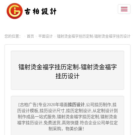
Toggl
naviga
您的位置：
首页
平面设计
镭射烫金福字挂历定制-镭射烫金福字挂历设计
镭射烫金福字挂历定制-镭射烫金福字
挂历设计
[古柏广告]专业2020年墙面
挂历设计
,公司挂历制作,挂
历设计模板,挂历设计尺寸,挂历定制设计,从定制设计到
制作成品一站式服务,镭射烫金福字挂历定制,镭射烫金
福字挂历设计,免费送货,高效快捷.符合企业公司单位定
制采购，物美价廉！