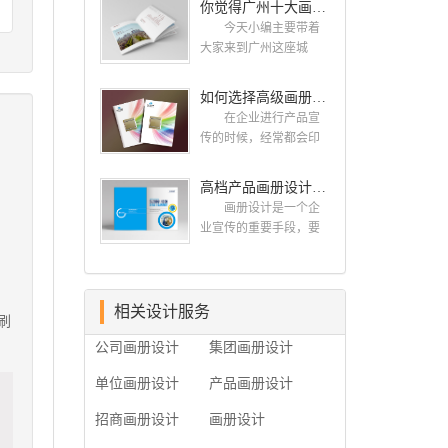
你觉得广州十大画册设计公司的排名真的重要吗？
计找哪家公司。 广
而画册就是作为宣传，
州画册设计哪家公司
今天小编主要带着
把企业的形象和活动更
好？本地人都会选择古
大家来到广州这座城
好的植入给大众，标志
柏品牌设计 广州古
市，看看广州十大画册
设计画册设计两个都是
柏品牌设计有限公司成
设计公司是那些?古柏品
如何选择高级画册设计公司 怎么制作高级企业画册
不能缺少的。标志设计
立于2004年，是由一群
牌提供画册设计，宣传
画册设计 简练、概
在企业进行产品宣
专业、独特的IT精英组
册设计,排版设计，画册
括、完美!即要成功到几
传的时候，经常都会印
成的团队。一直以来，
印刷服务,拥有15年设计
乎找不至更好的替代方
制一些画册，这时就需
古柏网页设计工作室紧
经验,服务过3000多家的
案的程度是我们的目
要找一家出色的画册制
高档产品画册设计的有哪些小技巧
贴网络时代的发展潮
广州集团/单位/产品/目录
标，其难度比之其它任
作公司。下面古柏品牌
流，对中国网络应用的
画册设计/印刷公司。相
画册设计是一个企
何艺术设计都要大得
设计就给大家说说如何
现状和趋势有很深的...
信不少喜欢设计的小伙
业宣传的重要手段，要
多。因此古柏品牌设计
选择高级画册设计公
伴都会对今天的内容感
是产品一目了然，还要
对标志设计画册设计遵
司，怎么制作高级企业
兴趣吧! 一、广州的
体现产品的优质性和展
循以下的原则： 1.详
画册?高级画册设计公
古柏设计 古柏品牌
示企业品牌形象。高档
尽明了标志的使用目
司 如何选择高级画
设计系品牌策划与推
产品画册设计有哪些小
相关设计服务
的、适用范畴并深刻...
册设计公司 首先是
刷
广，企业vi形象设计、平
技巧，我们一起来看看
员工的能力是否过硬。
公司画册设计
集团画册设计
面设计、产品包装设
古柏品牌设计怎么说!高
这包括调研人员观察捕
计、高档画册设计、网
档产品画册设计 1、
捉信息、与企业顺利沟
单位画册设计
产品画册设计
站建设与推广的专业...
高档产品画册设计要注
通进而获取重要信息的
重企业文化，引起客户
能力;摄影人员拍摄出真
招商画册设计
画册设计
关注 现在企业都在
实有效且让人震惊的照