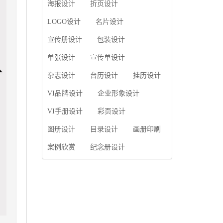
使用产品画册来进行市
海报设计
折页设计
片的能力;设计人员高水
场宣传，高档产品画册
平的审美、熟练掌握制
设计就应该更多的重视
LOGO设计
名片设计
作软件，深谙画册设...
对于商家信息的体现，
宣传册设计
包装设计
一个成功的高档产品画
册设计，能够将一个公
单张设计
宣传单设计
司的企业精神、核心理
念和企业文化展现...
杂志设计
台历设计
挂历设计
VI品牌设计
企业形象设计
VI手册设计
彩页设计
图册设计
目录设计
画册印刷
案例欣赏
纪念册设计