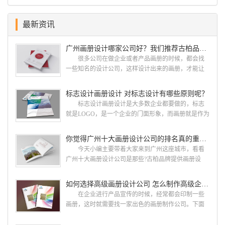
最新资讯
广州画册设计哪家公司好？我们推荐古柏品牌设计
很多公司在做企业或者产品画册的时候，都会找
一些知名的设计公司，这样设计出来的画册，才能让
人眼前一亮，才能够给公司带来好的效益，下面小编
就给大家说说广州画册设计找哪家公司。 广州画
标志设计画册设计 对标志设计有哪些原则呢？
册设计哪家公司好？本地人都会选择古柏品牌设
标志设计画册设计是大多数企业都要做的，标志
计 广州古柏品牌设计有限公司成立于2004年，是
就是LOGO，是一个企业的门面形象，而画册就是作为
由一群专业、独特的IT精英组成的团队。一直以来，
宣传，把企业的形象和活动更好的植入给大众，标志
古柏网页设计工作室紧贴网络时代的发展潮流，对中
设计画册设计两个都是不能缺少的。标志设计画册设
你觉得广州十大画册设计公司的排名真的重要吗？
国网络应用的现状和趋势有很深的...
计 简练、概括、完美!即要成功到几乎找不至更好
今天小编主要带着大家来到广州这座城市，看看
的替代方案的程度是我们的目标，其难度比之其它任
广州十大画册设计公司是那些?古柏品牌提供画册设
何艺术设计都要大得多。因此古柏品牌设计对标志设
计，宣传册设计,排版设计，画册印刷服务,拥有15年设
计画册设计遵循以下的原则： 1.详尽明了标志的使
计经验,服务过3000多家的广州集团/单位/产品/目录画
如何选择高级画册设计公司 怎么制作高级企业画册
用目的、适用范畴并深刻...
册设计/印刷公司。相信不少喜欢设计的小伙伴都会对
在企业进行产品宣传的时候，经常都会印制一些
今天的内容感兴趣吧! 一、广州的古柏设计 古
画册，这时就需要找一家出色的画册制作公司。下面
柏品牌设计系品牌策划与推广，企业vi形象设计、平面
古柏品牌设计就给大家说说如何选择高级画册设计公
设计、产品包装设计、高档画册设计、网站建设与推
司，怎么制作高级企业画册?高级画册设计公司 如