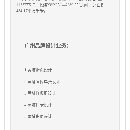
113°27′51″，北纬23°2′25″—23°9′55″之间，总面积
484.17平方千米。
广州品牌设计业务：
1.黄埔折页设计
2.
黄埔
宣传单张设计
3.
黄埔
样板册设计
4.
黄埔
目录设计
5.
黄埔
彩页设计