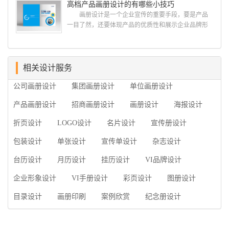
高档产品画册设计的有哪些小技巧
广的专业...
何选择高级画册设计公司 首先是员工的能力是否
画册设计是一个企业宣传的重要手段，要是产品
过硬。这包括调研人员观察捕捉信息、与企业顺利沟
一目了然，还要体现产品的优质性和展示企业品牌形
通进而获取重要信息的能力;摄影人员拍摄出真实有效
象。高档产品画册设计有哪些小技巧，我们一起来看
且让人震惊的照片的能力;设计人员高水平的审美、熟
看古柏品牌设计怎么说!高档产品画册设计 1、高档
练掌握制作软件，深谙画册设...
产品画册设计要注重企业文化，引起客户关注 现
在企业都在使用产品画册来进行市场宣传，高档产品
相关设计服务
画册设计就应该更多的重视对于商家信息的体现，一
公司画册设计
集团画册设计
单位画册设计
个成功的高档产品画册设计，能够将一个公司的企业
精神、核心理念和企业文化展现...
产品画册设计
招商画册设计
画册设计
海报设计
折页设计
LOGO设计
名片设计
宣传册设计
包装设计
单张设计
宣传单设计
杂志设计
台历设计
月历设计
挂历设计
VI品牌设计
企业形象设计
VI手册设计
彩页设计
图册设计
目录设计
画册印刷
案例欣赏
纪念册设计