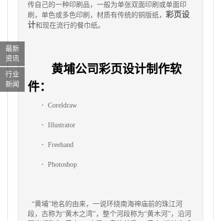
传自己的一种印刷品，一般为单张双面印刷或单面印
彩页设
刷，单色或多色印刷，材质有传统的铜版纸，
计
和现在流行的餐巾纸。
最新
资讯
黄埔公司彩页设计制作软
行业
件：
新闻
·
Coreldraw
·
Illustrator
·
Freehand
·
Photoshop
“黄埔”地名的由来，一说环绕南海神庙前的珠江河
段，古称为“黄木之湾”，整个河段称为“黄木河”，沿河