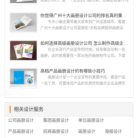
就是LOGO，是一个企业的门面形象，而画册就是作为
由一群专业、独特的IT精英组成的团队。一直以来，
宣传，把企业的形象和活动更好的植入给大众，标志
古柏网页设计工作室紧贴网络时代的发展潮流，对中
设计画册设计两个都是不能缺少的。标志设计画册设
你觉得广州十大画册设计公司的排名真的重要吗？
国网络应用的现状和趋势有很深的...
计 简练、概括、完美!即要成功到几乎找不至更好
今天小编主要带着大家来到广州这座城市，看看
的替代方案的程度是我们的目标，其难度比之其它任
广州十大画册设计公司是那些?古柏品牌提供画册设
何艺术设计都要大得多。因此古柏品牌设计对标志设
计，宣传册设计,排版设计，画册印刷服务,拥有15年设
计画册设计遵循以下的原则： 1.详尽明了标志的使
计经验,服务过3000多家的广州集团/单位/产品/目录画
如何选择高级画册设计公司 怎么制作高级企业画册
用目的、适用范畴并深刻...
册设计/印刷公司。相信不少喜欢设计的小伙伴都会对
在企业进行产品宣传的时候，经常都会印制一些
今天的内容感兴趣吧! 一、广州的古柏设计 古
画册，这时就需要找一家出色的画册制作公司。下面
柏品牌设计系品牌策划与推广，企业vi形象设计、平面
古柏品牌设计就给大家说说如何选择高级画册设计公
设计、产品包装设计、高档画册设计、网站建设与推
司，怎么制作高级企业画册?高级画册设计公司 如
高档产品画册设计的有哪些小技巧
广的专业...
何选择高级画册设计公司 首先是员工的能力是否
画册设计是一个企业宣传的重要手段，要是产品
过硬。这包括调研人员观察捕捉信息、与企业顺利沟
一目了然，还要体现产品的优质性和展示企业品牌形
通进而获取重要信息的能力;摄影人员拍摄出真实有效
象。高档产品画册设计有哪些小技巧，我们一起来看
且让人震惊的照片的能力;设计人员高水平的审美、熟
看古柏品牌设计怎么说!高档产品画册设计 1、高档
练掌握制作软件，深谙画册设...
产品画册设计要注重企业文化，引起客户关注 现
在企业都在使用产品画册来进行市场宣传，高档产品
相关设计服务
画册设计就应该更多的重视对于商家信息的体现，一
公司画册设计
集团画册设计
单位画册设计
个成功的高档产品画册设计，能够将一个公司的企业
精神、核心理念和企业文化展现...
产品画册设计
招商画册设计
画册设计
海报设计