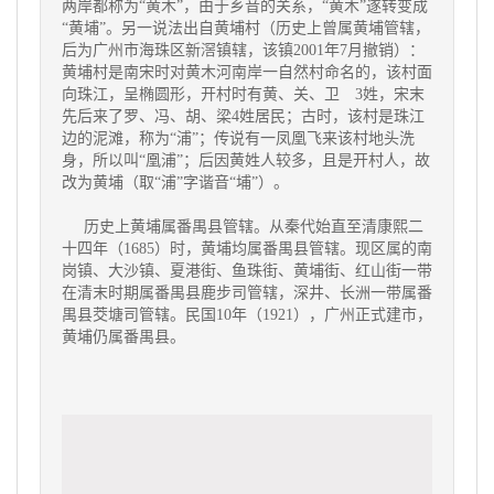
两岸都称为“黄木”，由于乡音的关系，“黄木”遂转变成
“黄埔”。另一说法出自黄埔村（历史上曾属黄埔管辖，
后为广州市海珠区新滘镇辖，该镇2001年7月撤销）：
黄埔村是南宋时对黄木河南岸一自然村命名的，该村面
向珠江，呈椭圆形，开村时有黄、关、卫 3姓，宋末
先后来了罗、冯、胡、梁4姓居民；古时，该村是珠江
边的泥滩，称为“浦”；传说有一凤凰飞来该村地头洗
身，所以叫“凰浦”；后因黄姓人较多，且是开村人，故
改为黄埔（取“浦”字谐音“埔”）。
历史上黄埔属番禺县管辖。从秦代始直至清康熙二
十四年（1685）时，黄埔均属番禺县管辖。现区属的南
岗镇、大沙镇、夏港街、鱼珠街、黄埔街、红山街一带
在清末时期属番禺县鹿步司管辖，深井、长洲一带属番
禺县茭塘司管辖。民国10年（1921），广州正式建市，
黄埔仍属番禺县。