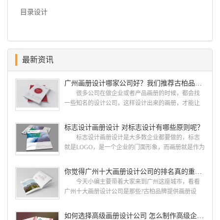
目录设计
最新资讯
广州画册设计哪家公司好？我们推荐古柏品牌设计
很多公司在做企业或者产品画册的时候，都会找
一些知名的设计公司，这样设计出来的画册，才能让
人眼前一亮，才能够给公司带来好的效益，下面小编
就给大家说说广州画册设计找哪家公司。 广州画
标志设计画册设计 对标志设计有哪些原则呢？
册设计哪家公司好？本地人都会选择古柏品牌设
标志设计画册设计是大多数企业都要做的，标志
计 广州古柏品牌设计有限公司成立于2004年，是
就是LOGO，是一个企业的门面形象，而画册就是作为
由一群专业、独特的IT精英组成的团队。一直以来，
宣传，把企业的形象和活动更好的植入给大众，标志
古柏网页设计工作室紧贴网络时代的发展潮流，对中
设计画册设计两个都是不能缺少的。标志设计画册设
你觉得广州十大画册设计公司的排名真的重要吗？
国网络应用的现状和趋势有很深的...
计 简练、概括、完美!即要成功到几乎找不至更好
今天小编主要带着大家来到广州这座城市，看看
的替代方案的程度是我们的目标，其难度比之其它任
广州十大画册设计公司是那些?古柏品牌提供画册设
何艺术设计都要大得多。因此古柏品牌设计对标志设
计，宣传册设计,排版设计，画册印刷服务,拥有15年设
计画册设计遵循以下的原则： 1.详尽明了标志的使
计经验,服务过3000多家的广州集团/单位/产品/目录画
如何选择高级画册设计公司 怎么制作高级企业画册
用目的、适用范畴并深刻...