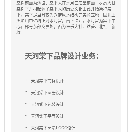
棠树前面为池塘，棠下人在水月宫庙堂前面一株高大甘
棠树下开村起源了棠下人的历史文化由此开始简称棠
下，棠下是当时较为兴盛风水结构完美的宝地，因北上
火炉山中轴线正对水月宫，南下珠江。水月宫为棠下中
心西部与东部交界处，西为丰乐大社、达善、北社、新
墟。
天河棠下品牌设计业务：
*
天河棠下
商标设计
*
天河棠下
画册设计
*
天河棠下
包装设计
*
天河棠下
平面设计
*
天河棠下
高端LOGO设计