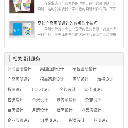
册设计/印刷公司。相信不少喜欢设计的小伙伴都会对
在企业进行产品宣传的时候，经常都会印制一些
今天的内容感兴趣吧! 一、广州的古柏设计 古
画册，这时就需要找一家出色的画册制作公司。下面
柏品牌设计系品牌策划与推广，企业vi形象设计、平面
古柏品牌设计就给大家说说如何选择高级画册设计公
设计、产品包装设计、高档画册设计、网站建设与推
司，怎么制作高级企业画册?高级画册设计公司 如
高档产品画册设计的有哪些小技巧
广的专业...
何选择高级画册设计公司 首先是员工的能力是否
画册设计是一个企业宣传的重要手段，要是产品
过硬。这包括调研人员观察捕捉信息、与企业顺利沟
一目了然，还要体现产品的优质性和展示企业品牌形
通进而获取重要信息的能力;摄影人员拍摄出真实有效
象。高档产品画册设计有哪些小技巧，我们一起来看
且让人震惊的照片的能力;设计人员高水平的审美、熟
看古柏品牌设计怎么说!高档产品画册设计 1、高档
练掌握制作软件，深谙画册设...
产品画册设计要注重企业文化，引起客户关注 现
在企业都在使用产品画册来进行市场宣传，高档产品
相关设计服务
画册设计就应该更多的重视对于商家信息的体现，一
公司画册设计
集团画册设计
单位画册设计
个成功的高档产品画册设计，能够将一个公司的企业
精神、核心理念和企业文化展现...
产品画册设计
招商画册设计
画册设计
海报设计
折页设计
LOGO设计
名片设计
宣传册设计
包装设计
单张设计
宣传单设计
杂志设计
台历设计
月历设计
挂历设计
VI品牌设计
企业形象设计
VI手册设计
彩页设计
图册设计