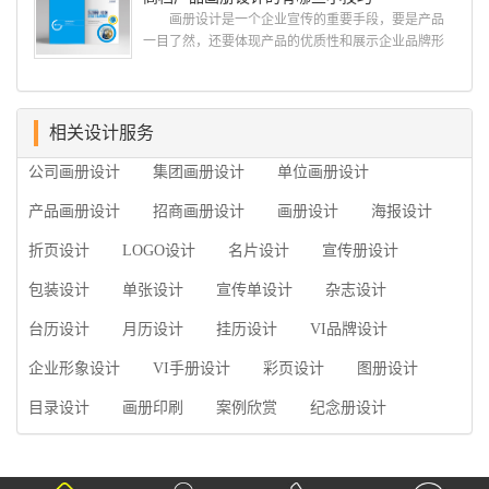
何选择高级画册设计公司 首先是员工的能力是否
画册设计是一个企业宣传的重要手段，要是产品
过硬。这包括调研人员观察捕捉信息、与企业顺利沟
一目了然，还要体现产品的优质性和展示企业品牌形
通进而获取重要信息的能力;摄影人员拍摄出真实有效
象。高档产品画册设计有哪些小技巧，我们一起来看
且让人震惊的照片的能力;设计人员高水平的审美、熟
看古柏品牌设计怎么说!高档产品画册设计 1、高档
练掌握制作软件，深谙画册设...
产品画册设计要注重企业文化，引起客户关注 现
在企业都在使用产品画册来进行市场宣传，高档产品
相关设计服务
画册设计就应该更多的重视对于商家信息的体现，一
公司画册设计
集团画册设计
单位画册设计
个成功的高档产品画册设计，能够将一个公司的企业
精神、核心理念和企业文化展现...
产品画册设计
招商画册设计
画册设计
海报设计
折页设计
LOGO设计
名片设计
宣传册设计
包装设计
单张设计
宣传单设计
杂志设计
台历设计
月历设计
挂历设计
VI品牌设计
企业形象设计
VI手册设计
彩页设计
图册设计
目录设计
画册印刷
案例欣赏
纪念册设计