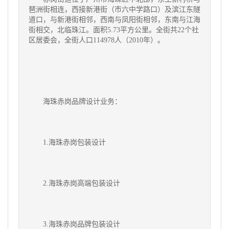
琶洲街相连，西接新港街（市六中学路口）及滨江东隧
道口，与新港街相邻，西南与凤阳街相邻，东南与江海
街相交，北临珠江。面积5.73平方公里。全街共22个社
区居委会，全街人口114978人（2010年）。
海珠赤岗
品牌设计业务：
1.
海珠赤岗
包装设计
2.
海珠赤岗
高端包装设计
3.
海珠赤岗
品牌包装设计