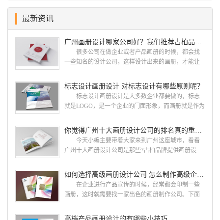
最新资讯
广州画册设计哪家公司好？我们推荐古柏品牌设计
很多公司在做企业或者产品画册的时候，都会找
一些知名的设计公司，这样设计出来的画册，才能让
人眼前一亮，才能够给公司带来好的效益，下面小编
就给大家说说广州画册设计找哪家公司。 广州画
标志设计画册设计 对标志设计有哪些原则呢？
册设计哪家公司好？本地人都会选择古柏品牌设
标志设计画册设计是大多数企业都要做的，标志
计 广州古柏品牌设计有限公司成立于2004年，是
就是LOGO，是一个企业的门面形象，而画册就是作为
由一群专业、独特的IT精英组成的团队。一直以来，
宣传，把企业的形象和活动更好的植入给大众，标志
古柏网页设计工作室紧贴网络时代的发展潮流，对中
设计画册设计两个都是不能缺少的。标志设计画册设
你觉得广州十大画册设计公司的排名真的重要吗？
国网络应用的现状和趋势有很深的...
计 简练、概括、完美!即要成功到几乎找不至更好
今天小编主要带着大家来到广州这座城市，看看
的替代方案的程度是我们的目标，其难度比之其它任
广州十大画册设计公司是那些?古柏品牌提供画册设
何艺术设计都要大得多。因此古柏品牌设计对标志设
计，宣传册设计,排版设计，画册印刷服务,拥有15年设
计画册设计遵循以下的原则： 1.详尽明了标志的使
计经验,服务过3000多家的广州集团/单位/产品/目录画
如何选择高级画册设计公司 怎么制作高级企业画册
用目的、适用范畴并深刻...
册设计/印刷公司。相信不少喜欢设计的小伙伴都会对
在企业进行产品宣传的时候，经常都会印制一些
今天的内容感兴趣吧! 一、广州的古柏设计 古
画册，这时就需要找一家出色的画册制作公司。下面
柏品牌设计系品牌策划与推广，企业vi形象设计、平面
古柏品牌设计就给大家说说如何选择高级画册设计公
设计、产品包装设计、高档画册设计、网站建设与推
司，怎么制作高级企业画册?高级画册设计公司 如
高档产品画册设计的有哪些小技巧
广的专业...