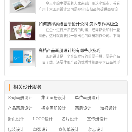
计 简练、概括、完美!即要成功到几乎找不至更好
今天小编主要带着大家来到广州这座城市，看看
的替代方案的程度是我们的目标，其难度比之其它任
广州十大画册设计公司是那些?古柏品牌提供画册设
何艺术设计都要大得多。因此古柏品牌设计对标志设
计，宣传册设计,排版设计，画册印刷服务,拥有15年设
计画册设计遵循以下的原则： 1.详尽明了标志的使
计经验,服务过3000多家的广州集团/单位/产品/目录画
如何选择高级画册设计公司 怎么制作高级企业画册
用目的、适用范畴并深刻...
册设计/印刷公司。相信不少喜欢设计的小伙伴都会对
在企业进行产品宣传的时候，经常都会印制一些
今天的内容感兴趣吧! 一、广州的古柏设计 古
画册，这时就需要找一家出色的画册制作公司。下面
柏品牌设计系品牌策划与推广，企业vi形象设计、平面
古柏品牌设计就给大家说说如何选择高级画册设计公
设计、产品包装设计、高档画册设计、网站建设与推
司，怎么制作高级企业画册?高级画册设计公司 如
高档产品画册设计的有哪些小技巧
广的专业...
何选择高级画册设计公司 首先是员工的能力是否
画册设计是一个企业宣传的重要手段，要是产品
过硬。这包括调研人员观察捕捉信息、与企业顺利沟
一目了然，还要体现产品的优质性和展示企业品牌形
通进而获取重要信息的能力;摄影人员拍摄出真实有效
象。高档产品画册设计有哪些小技巧，我们一起来看
且让人震惊的照片的能力;设计人员高水平的审美、熟
看古柏品牌设计怎么说!高档产品画册设计 1、高档
练掌握制作软件，深谙画册设...
产品画册设计要注重企业文化，引起客户关注 现
在企业都在使用产品画册来进行市场宣传，高档产品
相关设计服务
画册设计就应该更多的重视对于商家信息的体现，一
公司画册设计
集团画册设计
单位画册设计
个成功的高档产品画册设计，能够将一个公司的企业
精神、核心理念和企业文化展现...
产品画册设计
招商画册设计
画册设计
海报设计
折页设计
LOGO设计
名片设计
宣传册设计
包装设计
单张设计
宣传单设计
杂志设计