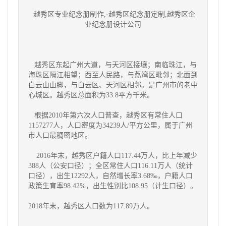
越秀区专业纪念册制作,-
越秀区
纪念册定制,
越秀区
企
业纪念册设计公司
越秀区东起广州大道，与天河区接壤；南临珠江，与
海珠区隔江相望；西至人民路，与荔湾区毗邻；北面到
白云山山脚，与白云区、天河区相邻。是广州市的老中
心城区。越秀区总面积为33.8平方千米。
根据2010年第六次人口普查，越秀区有常住人口
1157277人，人口密度为34239人/平方公里，属于广州
市人口最稠密地区。
2016年末，越秀区户籍人口117.44万人，比上年减少
388人（公安口径）；全区常住人口116.11万人（统计
口径），出生12292人，自然增长率3.68‰，户籍人口
政策生育率98.42%，出生性别比108.95（计生口径）。
2018年末，越秀区人口数为117.89万人。