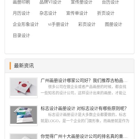
画册印刷
品牌VI设计
宣传册设计
台历设计
月历设计
杂志设计
宣传单设计
折页设计
企业形象设计
vi手册设计
彩页设计
图册设计
目录设计
最新资讯
广州画册设计哪家公司好？我们推荐古柏品牌设计
很多公司在做企业或者产品画册的时候，都会找
一些知名的设计公司，这样设计出来的画册，才能让
人眼前一亮，才能够给公司带来好的效益，下面小编
就给大家说说广州画册设计找哪家公司。 广州画
标志设计画册设计 对标志设计有哪些原则呢？
册设计哪家公司好？本地人都会选择古柏品牌设
标志设计画册设计是大多数企业都要做的，标志
计 广州古柏品牌设计有限公司成立于2004年，是
就是LOGO，是一个企业的门面形象，而画册就是作为
由一群专业、独特的IT精英组成的团队。一直以来，
宣传，把企业的形象和活动更好的植入给大众，标志
古柏网页设计工作室紧贴网络时代的发展潮流，对中
设计画册设计两个都是不能缺少的。标志设计画册设
你觉得广州十大画册设计公司的排名真的重要吗？
国网络应用的现状和趋势有很深的...