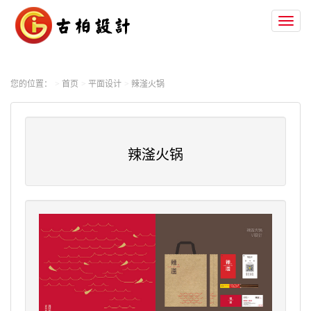
Toggl
naviga
您的位置：
首页
平面设计
辣滏火锅
辣滏火锅