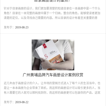
目录画册设计的重点？
针对于目录画册的设计，我们更加要清楚的知道目录在一本画册中是一个什么
角色？目录在一本完整的画册中属于一个归纳，整合的角色，能够使读者更加
清楚的定位，以及寻找自己需要的内容。所以目录的设计有着至关重要的意
义：目录画册设计的重点意义： 作为一本画册的脸面，创意的目录设计更加
能够直接的抓住读者的眼球，古柏创意机构做出了一些可以参考的版式，希望
发布于：
2019-08-23
大家看后能有一些帮助.目录画册设计过于传统严谨的目录设计不免枯燥无味，
有时候可以换一种设计心思：目录画册设计目录画册设计的几点重要意
义： 1、首先要明白的是目录主要的内容是记录文件名列表和子目录列表，
而不是实际存放数据的地...
广州黄埔品牌汽车画册设计案例欣赏
近几年由于画册设计的介入，让市场的营销方式进入了每个人的生活当中，也
是让一本本画册为企业带来了商机，而这样的画册设计可以吸引更多的人，当
有人需要它的人就可以顺利找到你，而这样的画册更可以包装你的产品，这就
是所谓的画册的效果与宣传的方式。在信息加速时代汽车行业越来越多，下面
我们与 古柏一起欣赏广州黄埔品牌汽车画册设计：广州黄埔品牌汽车画册设
发布于：
2019-08-22