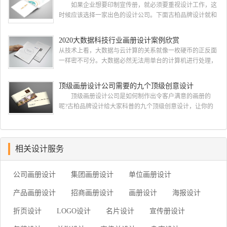
司 一，设计水准，这个可以通过设计公司之前的案例来
如果企业想要印制宣传册，就必须要重视设计工作，这
大概判断一下，比如之前是否做过类似的行业等等 二，
时候应该选择一家出色的设计公司。下面古柏品牌设计就和
设计价格，设计费这块 整个行业参差不齐，一般的200-300
大家一同来看看如何选择简洁画册设计公司，画册设计要遵
元/p，中等在300-500元/...
循哪些原则? 简洁画册设计公司 如何选择简洁画册
2020大数据科技行业画册设计案例欣赏
设计公司 一、看公司背景 互联网上存在许多可以查
从技术上看，大数据与云计算的关系就像一枚硬币的正反面
询企业注册资本与经营状况的企业安全软件，客户们在招标
一样密不可分。大数据必然无法用单台的计算机进行处理，
的过程中可以根据查询到的信息进行综合对比，挑选出经营
必须采用分布式架构。它的特色在于对海量数据进行分布式
状况较为良好的企业。此外，投标公司的...
数据挖掘。但它必须依托云计算的分布式处理、分布式数据
顶级画册设计公司需要的九个顶级创意设计
库和云存储、虚拟化技术。最近古柏就接到一项关于大数据
顶级画册设计公司是如何制作出令客户满意的画册的
科技行业画册设计项目，下面我们一起开分析下由古柏小编
呢?古柏品牌设计给大家科普的九个顶级创意设计，让你的
带来的这组大数据科技行业画册设计项目案例欣赏. 2020大
公司制作出优秀精彩令客户满意的画册，一起来看看
数据科技行业画册设...
吧。 顶级画册设计公司需要的十个顶级创意设计一：在
开始之前了解你的目的 当您在考虑如何设计宣传册时，
首先要问客户为什么认为他们需要一本宣传册。然后让他们
相关设计服务
确定他们的目标。有时他们只是想要一个，因为他们的最后
一本小册子没有用 如果他们为你提出了一个简要...
公司画册设计
集团画册设计
单位画册设计
产品画册设计
招商画册设计
画册设计
海报设计
折页设计
LOGO设计
名片设计
宣传册设计