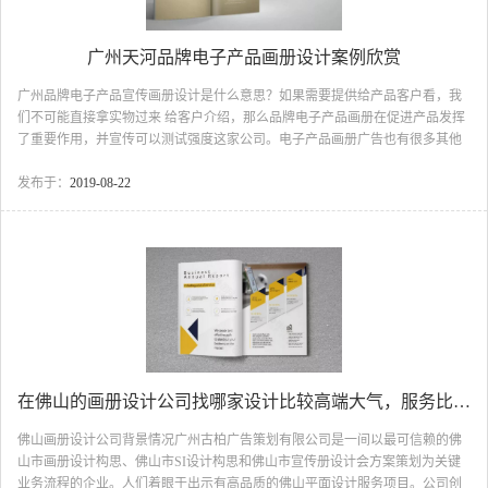
广州天河品牌电子产品画册设计案例欣赏
广州品牌电子产品宣传画册设计是什么意思？如果需要提供给产品客户看，我
们不可能直接拿实物过来 给客户介绍，那么品牌电子产品画册在促进产品发挥
了重要作用，并宣传可以测试强度这家公司。电子产品画册广告也有很多其他
的意义，例如，这类政策可以有很好的广告效应，直接送给客户的礼物画册，
那么客户就看到这个画册，从而增加产品的可视观。接下来我们跟着古柏一起
发布于：
2019-08-22
欣赏近期的广州天河品牌电子产品画册设计：广州天河品牌电子产品画册设
计：封面都会采取比较现代感的视感广州天河品牌电子产品画册设计图广州天
河品牌电子产品画册设计：选定风格后我们会按着客户选定的风格方向进行广
州天河品牌电子产品画册设计图3.广州天河品牌电子产品画册...
在佛山的画册设计公司找哪家设计比较高端大气，服务比较好！
佛山画册设计公司背景情况广州古柏广告策划有限公司是一间以最可信赖的佛
山市画册设计构思、佛山市SI设计构思和佛山市宣传册设计会方案策划为关键
业务流程的企业。人们着眼于出示有高品质的佛山平面设计服务项目。公司创