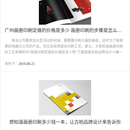
广州画册印刷定做的价格是多少 画册印刷的步骤是怎么样的
每当公司要参加大型活动的时候，都需要印刷大量的画册，这时为了能够
更好地展示公司的产品，往往会采用很多印刷工艺。那么，大家知道画册印刷
的工艺有哪些吗?画册印刷定做的价格是多少呢?下面就随古柏品牌设计小编一
起来看看吧。 广州画册印刷定做 什么是画册 画册是一个展示平
台，可以是企业，也可以是个人，都可以成为画册的拥有者。一本好的画册需
发布于：
2019-08-21
要几个标准： 1、企业文化和市场策略和产品特性的整体体现; 2、视觉
上的美感; 3、画册设计的前后连贯性; 4、展示功能性(目的性)。 画
册设计可以用流畅的线条、和谐的图片，或优美文字，组合成一本富有创意，
又具有可读、可赏性的精美画册。全方位立体展示...
想知道画册印刷多少钱一本，让古柏品牌设计来告诉你