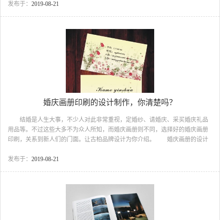
业程序，同时也要安排摄影及插图的绘制，连络各配合厂商协调制作间的行程
发布于：
2019-08-21
安排，以使各种要素具体化。 2.制作完稿(电子完稿) 依据版面规划的初
稿，将其文案、照片和插图、正确位置与正确的颜色标示等，循序地安排在完
稿纸上或以电子稿方式处理完整稿件，并明确指示制版之各项特殊要求的各项
特殊要求指示，这是制版的前置作业。 3.制片输...
婚庆画册印刷的设计制作，你清楚吗？
结婚是人生大事，不少人对此非常重视，定婚纱、请婚庆、采买婚庆礼品
用品等。不过这些大多不为众人所知，而婚庆画册则不同，选择好的婚庆画册
印刷，关系到新人们的门面。让古柏品牌设计为你介绍。 婚庆画册的设计
理念 1、宣传册的图片信息应该少而精，抓重点，需要让人在最短的时间内
产生记忆或者印象，不论好与坏拒绝面面俱到。对平面视觉设计的精简度要有
发布于：
2019-08-21
合理的把控能力，对排版、字体、字号的规划要有明确的标准。 婚庆画册
印刷 2、宣传册打开在短时间内，要让人对婚礼的服务流程，或者是婚礼的
专业常识都要有一个逻辑思维清晰的条理性的概念，要让人看得明白，能够沉
下心来去读。让这本小册成为人们的一本实用工具手册。内...