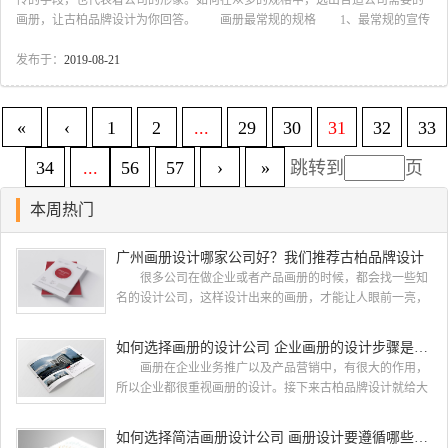
传的手段，也代表着公司的形象。如何在众多的规格中，选出合适公司需要的
画册，让古柏品牌设计为你回答。 画册最常规的规格 1、最常规的宣传
册印刷尺寸，适合绝大多数企业和场景：A4大小，210X285 mm。B4大小，比
A4小一圈的宣传册尺寸260X185mm 2、小巧轻便一点的宣传册印刷尺寸，
发布于：
2019-08-21
适合样本册等便于携带的宣传册：A5大小，印刷尺寸210X140mm。B5大小，比
B4小一半，比A5小一圈的宣传册尺寸; 3、高档大气一些的宣传册也还有一
个印刷尺寸：370X250 mm，也是高档宣传册可选尺寸; 4、非常大气高端的
«
‹
1
2
...
29
30
31
32
33
宣...
34
...
56
57
›
»
跳转到
页
本周热门
广州画册设计哪家公司好？我们推荐古柏品牌设计
很多公司在做企业或者产品画册的时候，都会找一些知
名的设计公司，这样设计出来的画册，才能让人眼前一亮，
才能够给公司带来好的效益，下面小编就给大家说说广州画
册设计找哪家公司。 广州画册设计哪家公司好？本地人
如何选择画册的设计公司 企业画册的设计步骤是怎样的
都会选择古柏品牌设计 广州古柏品牌设计有限公司成立
画册在企业业务推广以及产品营销中，有很大的作用，
于2004年，是由一群专业、独特的IT精英组成的团队。一直
所以企业都很重视画册的设计。接下来古柏品牌设计就给大
以来，古柏网页设计工作室紧贴网络时代的发展潮流，对中
家介绍如何选择画册的设计公司，企业画册的设计步骤是怎
国网络应用的现状和趋势有很深的...
样的? 画册的设计公司 如何选择画册的设计公
如何选择简洁画册设计公司 画册设计要遵循哪些原则