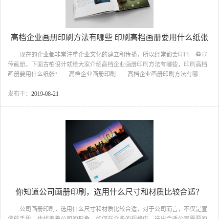
高档企业画册印刷方法有哪些 印刷高档画册要用什么纸张
现在的企业都非常注重企业文化的建立和传播，所以经常都会印刷一些宣
传画册。下面古柏设计就给大家介绍高档企业画册印刷方法有哪些，印刷高档
画册要用什么纸张? 高档企业画册印刷 高档企业画册印刷方法有哪
些 高档企业画册印刷方法主要有两种方式，一种是直接在纸板上印刷完
成，另外一种是先印刷面纸，之后再对面纸进行裱贴。由于间接印刷方式是对
发布于：
2019-08-21
单张纸的预印刷，其印刷质量较高，印刷后还可以进行上光、覆膜等表面装
饰，能极大的提高彩盒外观效果，在高档产品的销售包装中一直占据着主要地
位，但裱贴加工效率较低。据古柏设计了解，该方式在国外市场应用较多，已
相对成熟，生产时采用改进的胶版印刷机即可。 高档企业画册印刷...
你知道公司画册印刷，选用什么尺寸和材质比较合适？
公司画册印刷，选用什么尺寸和材质比较合适，对于公司而言，不仅是宣