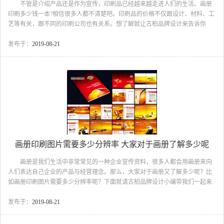
不管是介绍产品还是作为宣传，印刷品已经越来越走进人们的生活。画册
印刷多少钱一本?相信很多人都不清楚吧。印刷品的价格不仅跟设计、材料、工
艺等有关，跟不同的印刷公司也有关系。想了解就让古柏品牌设计来告诉你
吧。 画册印刷的价格印刷 印前费用：即画册印刷前的费用。包括打
字、设计、扫描、胶片、喷墨打样、接稿、校稿、运费，这个一般是根据当地
发布于：
2019-08-21
的市场行情制定，没有统一标准。 印刷费用：即画册印刷实际产生的印刷
费用。包括开机费、PS版、印工、纸张。由于目前使用的印刷机有8K、4K、对
开、全张等各种规格。而国产机、进口机的成本大小也不同。再有就是单色
机、双色机、四色机等的区别，这些具体费用的计算也有很大...
画册印刷图片需要多少分辨率 大家对于画册了解多少呢
画册是我们生活中非常常见的一种企业宣传资料，很多人都会用画册来向
人们表达自己企业的产品与经营理念。那么，大家对于画册又了解多少呢？比
如画册印刷图片需要多少分辨率呢？下面就请古柏品牌设计小编带我们一起来
看看。 画册印刷图片需要多少分辨率 1、画册印刷的含义 画册印刷
(Pictorial printing)就是以图片及少量文字展示为主的书刊印刷。画册基本上是铜
发布于：
2019-08-21
版纸印刷而成的，还有采用封面特种纸，内页铜版纸的画册，也有全部采用特
种纸印刷的宣传册。 传统印刷主要有七个步骤，而网络印刷则方便快捷，