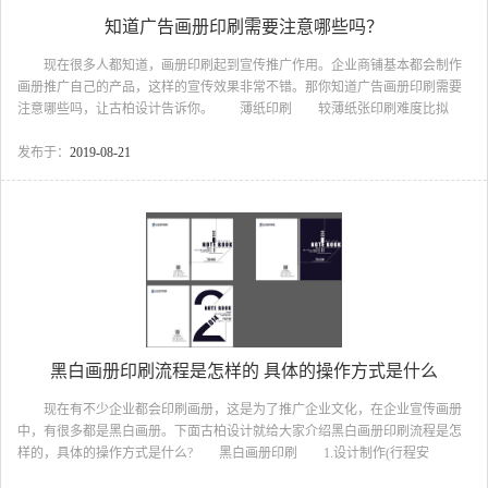
知道广告画册印刷需要注意哪些吗？
现在很多人都知道，画册印刷起到宣传推广作用。企业商铺基本都会制作
画册推广自己的产品，这样的宣传效果非常不错。那你知道广告画册印刷需要
注意哪些吗，让古柏设计告诉你。 薄纸印刷 较薄纸张印刷难度比拟
大，80G以下爲薄纸，较薄的纸张在印刷容易走位起皱，要求机速放慢过版，
印刷时适当调理印刷机的速度。 厚纸印刷 250克以上称爲厚纸，厚纸印
发布于：
2019-08-21
刷时容易走位偏版。所谓较厚的纸张，在印刷时最好采取慢机运转的同时大吸
机也要调到适当吸风量，按现场真实状况调试。厚纸印刷时印刷机损耗比拟
大，操作人员最好必需跟踪察看，按消费现场详细状况实践给予妥当处置，防
止形成不用要的损失。 广告画册印刷 印刷油墨 印...
黑白画册印刷流程是怎样的 具体的操作方式是什么
现在有不少企业都会印刷画册，这是为了推广企业文化，在企业宣传画册
中，有很多都是黑白画册。下面古柏设计就给大家介绍黑白画册印刷流程是怎
样的，具体的操作方式是什么? 黑白画册印刷 1.设计制作(行程安
排) 依据印刷企划进行文案撰稿、设计、版面规划等，是制作完稿的前置作