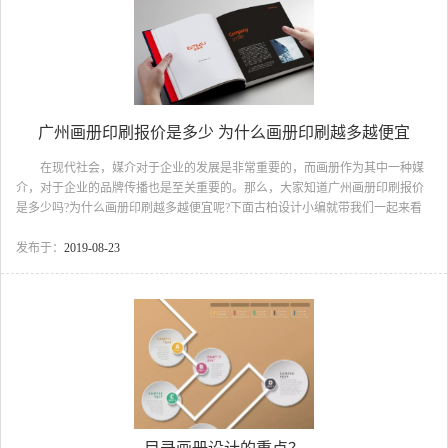
广州画册印刷报价是多少 为什么画册印刷越多越便宜
在现代社会，媒介对于企业的发展是非常重要的，而画册作为其中一种媒
介，对于企业的品牌传播也是至关重要的。那么，大家知道广州画册印刷报价
是多少吗?为什么画册印刷越多越便宜呢?下面古柏设计小编就带我们一起来看
看吧。 广州画册印刷报价是多少 画册印刷的步骤 1、印刷企划
印刷企划是针对吻合设计之主题，对于印刷之方式、版面大小、印刷品的题
发布于：
2019-08-23
材、用纸或印刷的色数，甚至选择相关的加工厂商等，都要仔细的，具体检查
才能使各制作流程顺利上线并完成精美之成品。如果你想印刷画册，不妨到居
兴印刷去看看。 2、设计制作 依据印刷企划进行文案撰稿、设计、版面
规划等，是制作完稿的前置作业程序，同时也要安排摄影及...