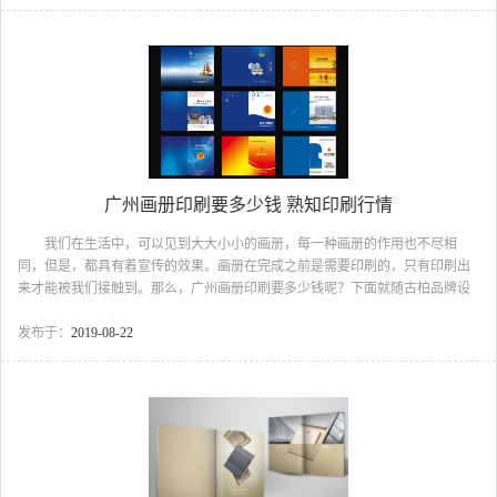
计：封面设计速度与激情广州黄埔品牌汽车画册设计图2.广州黄埔品牌汽车画
册设计：内页构建以封面风格为主，色调一致设计广州黄埔品牌汽车画册设计
图广州黄埔品牌汽车画册设计图广州黄埔品牌汽车画册设计图此次广州黄埔品
牌汽车画册设计项目，古柏品牌设计这边也是与该企业领导沟...
广州画册印刷要多少钱 熟知印刷行情
我们在生活中，可以见到大大小小的画册，每一种画册的作用也不尽相
同，但是，都具有着宣传的效果。画册在完成之前是需要印刷的，只有印刷出
来才能被我们接触到。那么，广州画册印刷要多少钱呢？下面就随古柏品牌设
计小编一起去看看吧。 广州画册印刷要多少钱 1、什么是印刷 印刷
(Printing，Graphic Arts，也用使用Graphic Communications即图形传播的)是将文
发布于：
2019-08-22
字、图画、照片、防伪等原稿经制版、施墨、加压等工序，使油墨转移到纸
张、织品、塑料品、皮革等材料表面上，批量复制原稿内容的技术。印刷是把
经审核批准的印刷版，通过印刷机械及专用油墨转印到承印物的过程。 画
册印刷(...