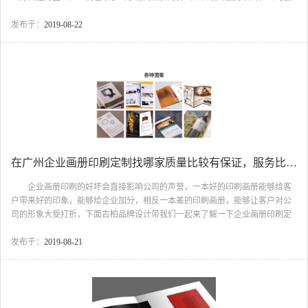
立于2004年，做为一间责任感强的企业，古柏品牌设计营销策划将借助强劲的
整体实力，在佛山画册设计x1db516n行业内塑造最具用户评价的企业形象。 广
发布于：
2019-08-22
州古柏广告策划有限公司以“助力企业品牌成长”为重任，致力于品牌营销策划
服务项目，并在服务项目中持续小结，产生详细系统化中国著名的佛山市SI设
计构思资询方案策划服务项目。随之业务流程的迅猛发展，古柏品牌设计谁营
销策划将在设立子公司，为大...
在广州企业画册印刷定制找哪家质量比较有保证，服务比较以客户为中心？
企业画册印刷的好坏会直接影响公司的声誉，一本好的印刷画册能够给客
户带来好的印象，能够给企业加分，相反一本差的印刷画册，能够让客户对公
司的形象大受打折，下面古柏品牌设计带我们一起来了解一下企业画册印刷定
制的相关资料介绍吧。 广州企业画册印刷定制 一、画册的诠释。
画册是一个展示平台，画册设计可以用流畅的线条、有个人及企业的风貌、理
发布于：
2019-08-21
念、和谐的图片或优美文字，富有创意，有可赏性，组合成一本具有宣传产
品、品牌形象的精美画册。画册是图文并茂的一种理想表达，相对于单一的文
字或是图册，画册都有着无与伦比的绝对优势。因为画册够醒目，能让人一目
了然，但也够明了，因为其有相对的精简文字说明。 二、居兴...