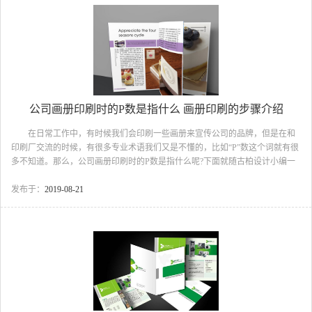
成为印刷企业的必争之地。 2、画册印刷图片需要多少分辨率 画册印
刷，从功能上分类主要有企业宣...
公司画册印刷时的P数是指什么 画册印刷的步骤介绍
在日常工作中，有时候我们会印刷一些画册来宣传公司的品牌，但是在和
印刷厂交流的时候，有很多专业术语我们又是不懂的，比如“P”数这个词就有很
多不知道。那么，公司画册印刷时的P数是指什么呢?下面就随古柏设计小编一
起来看看吧。 公司画册印刷时的P数是指什么 什么是画册 画册是一
个展示平台，可以是企业，也可以是个人，都可以成为画册的拥有者。一本好
发布于：
2019-08-21
的画册需要几个标准： 1、企业文化和市场策略和产品特性的整体体
现; 2、视觉上的美感; 3、画册设计的前后连贯性; 4、展示功能性(目
的性)。 画册设计可以用流畅的线条、和谐的图片，或优美文字，组合成一
本富有创意，又具有可读、可赏性的精美画册...