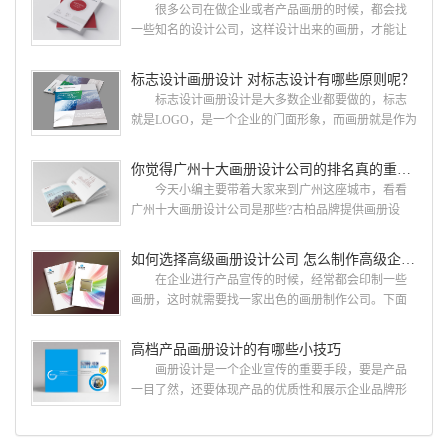
很多公司在做企业或者产品画册的时候，都会找
一些知名的设计公司，这样设计出来的画册，才能让
人眼前一亮，才能够给公司带来好的效益，下面小编
就给大家说说广州画册设计找哪家公司。 广州画
标志设计画册设计 对标志设计有哪些原则呢？
册设计哪家公司好？本地人都会选择古柏品牌设
标志设计画册设计是大多数企业都要做的，标志
计 广州古柏品牌设计有限公司成立于2004年，是
就是LOGO，是一个企业的门面形象，而画册就是作为
由一群专业、独特的IT精英组成的团队。一直以来，
宣传，把企业的形象和活动更好的植入给大众，标志
古柏网页设计工作室紧贴网络时代的发展潮流，对中
设计画册设计两个都是不能缺少的。标志设计画册设
你觉得广州十大画册设计公司的排名真的重要吗？
国网络应用的现状和趋势有很深的...
计 简练、概括、完美!即要成功到几乎找不至更好
今天小编主要带着大家来到广州这座城市，看看
的替代方案的程度是我们的目标，其难度比之其它任
广州十大画册设计公司是那些?古柏品牌提供画册设
何艺术设计都要大得多。因此古柏品牌设计对标志设
计，宣传册设计,排版设计，画册印刷服务,拥有15年设
计画册设计遵循以下的原则： 1.详尽明了标志的使
计经验,服务过3000多家的广州集团/单位/产品/目录画
如何选择高级画册设计公司 怎么制作高级企业画册
用目的、适用范畴并深刻...
册设计/印刷公司。相信不少喜欢设计的小伙伴都会对
在企业进行产品宣传的时候，经常都会印制一些
今天的内容感兴趣吧! 一、广州的古柏设计 古
画册，这时就需要找一家出色的画册制作公司。下面
柏品牌设计系品牌策划与推广，企业vi形象设计、平面
古柏品牌设计就给大家说说如何选择高级画册设计公
设计、产品包装设计、高档画册设计、网站建设与推
司，怎么制作高级企业画册?高级画册设计公司 如
高档产品画册设计的有哪些小技巧
广的专业...
何选择高级画册设计公司 首先是员工的能力是否
画册设计是一个企业宣传的重要手段，要是产品
过硬。这包括调研人员观察捕捉信息、与企业顺利沟
一目了然，还要体现产品的优质性和展示企业品牌形
通进而获取重要信息的能力;摄影人员拍摄出真实有效
象。高档产品画册设计有哪些小技巧，我们一起来看
且让人震惊的照片的能力;设计人员高水平的审美、熟
看古柏品牌设计怎么说!高档产品画册设计 1、高档
练掌握制作软件，深谙画册设...