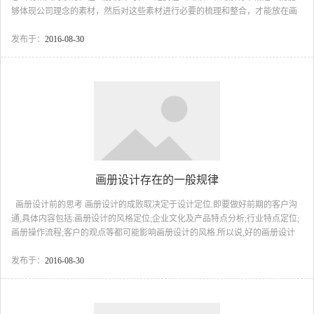
够体现公司理念的素材，然后对这些素材进行必要的梳理和整合，才能放在画
册上使用。 最后，产品摄影、设计和印刷也不可忽视。画册的图片质量作为画
册的基础，也不能有丝毫轻视。我们知道，如今已经是“读图”时代，很多场合
发布于：
2016-08-30
都是以图片为主来反映问题，而文字只是起到辅助作用。在这样的情况下，我
们一定在摄影和设计上下功夫，请最适合的摄影师前期拍照，请最适合的设计
师进行后期制作。当然画册所用纸张、印刷工艺同...
画册设计存在的一般规律
画册设计前的思考 画册设计的成败取决定于设计定位.即要做好前期的客户沟
通,具体内容包括:画册设计的风格定位;企业文化及产品特点分析;行业特点定位;
画册操作流程;客户的观点等都可能影响画册设计的风格.所以说,好的画册设计
一半来自于前期的沟通,才能体现客户的消费需要,为客户带来更大的销售业绩.
企业画册设计 企业画册设计应该从企业自身的性质,文化,理念,地域等方面出发,
发布于：
2016-08-30
来体现企业的精神. 产品画册设计 产品画册的设计着重从产品本身的特点出发,
分析出产品要表现的属性,运用恰当的表现形式,创意来体现产品的特点.这样才
能增加消费者对产品的了解,进而增加产品的销售....