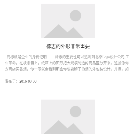
标志的外形非常重要
商标就是企业的身份证明 标志的重要性可以追溯到北京Logo设计公司,工
业革命。在板条箱上，纸箱上的图形把大规模制造的商品区分开来。这就像你
去商店买香烟，你一眼就会看到那盒你想要牌子的烟的外包装设计。并且，如
果你打算做广告宣传的话，除非你有一个专业的标志能够被一眼就认出来，否
则你做的就是弊大于利了。 标志打造你的品牌 你可以通过专业定制的标
发布于：
2016-08-30
志建立一个品牌，而超越单纯的广告。通过这个品牌，用“病毒”式营销策略营
销相关产品，让这个品牌为你创造更多价值，现在许多公司把自己的企业作为
一个品牌进行营销，这样的例子比比皆是。比如国外的欧莱...