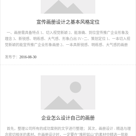
宣传画册设计之基本风格定位
一、画册需具备特点 1、切入视觉新颖 2、能准确、到位宣传推广企业形象及
理念 3、新锐感、明练感、大气感、形象凸出 IV>二、策划定位 1、一本切入视
觉新颖的能宣传推广企业形象画册 2、一本具新锐感、明练感、大气感的画册
3、一本能够凸显出活生生的企业形象的画册 三、画册主题定位 新锐佳盟强者
出世 四、创意思维 1、全新的切入视觉 画册中以新锐的色彩符号，表现工业设
发布于：
2016-08-30
计的现代感 将医疗器械设计的现代感、机械感与画册视觉切入巧妙融合，给人
以新锐的视觉感受。 2、行文表现手法 以连贯的口语化的标语贯穿整个画册，
形成一个连贯整体的架构，再辅以简洁的文字说...
企业怎么设计自己的画册
首先，整理公司所有的成功案例的文字进行整理； 其次，画册设计 - 精选与理
念密切相关的素材。在画册设计时，一定要在“堆积如山”的素材中精选一批能