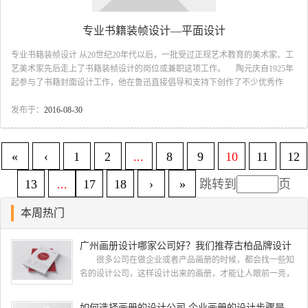
专业书籍装帧设计—平面设计
专业书籍装帧设计 从20世纪20年代以后，一批受过正规艺术教育的美术家、工
艺美术家先后走上了书籍装帧设计的岗位或兼职这项工作。 陶元庆自1925年
起参与了书籍封面设计工作，他在鲁迅直接倡导和支持下创作了不少优秀作
品。《苦闷的象征》的封面是他的处女作。鲁迅看了很满意，原画多色，鲜
明、强烈，首创了新文艺书籍的封面画，认为这是“使这书披上了凄艳的新装
发布于：
2016-08-30
的”。《唐宋传奇集》由上海北新书局出版，是鲁迅设计请陶元庆装帧的。陶元
庆为许钦文的《故乡》所设计的封面原本就是一幅装饰画，“色彩醇美，构图奇
巧”。鲁迅的不...
«
‹
1
2
...
8
9
10
11
12
13
...
17
18
›
»
跳转到
页
本周热门
广州画册设计哪家公司好？我们推荐古柏品牌设计
很多公司在做企业或者产品画册的时候，都会找一些知
名的设计公司，这样设计出来的画册，才能让人眼前一亮，
才能够给公司带来好的效益，下面小编就给大家说说广州画
册设计找哪家公司。 广州画册设计哪家公司好？本地人
如何选择画册的设计公司 企业画册的设计步骤是怎样的