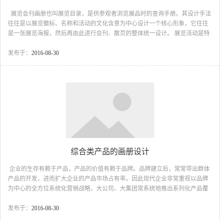
展览会刊画册也叫展览目录，是供参观者浏览展品时的查询手册。其设计手法
往往是以展览徽标、名称和活动的文化含意为中心设计一个核心形象，它往往
是一张展览海报，然后再由此进行会刊、散页的整体统一设计。 展览活动是特
定时间内的一段过程，因此关键是要把展览的信息，活动的内容表达清楚，然
后再嵌入当地文化的艺术表现特色，从而烘托出特定的气氛。这其中要注意的
发布于：
2016-08-30
是，整个设计要能唤起受众的参与欲望，能给活动注入推动社会发展的价值，
给整个创意赋予现代设计的气息。 改革开放以后，城乡建设蓬勃发展，对地方
文化和投资环境的宣传与日俱增，于是相应的文化类画册的应用也日益广泛。
其设计基本上以精美图片的采用为主...
综合类产品的画册设计
企业的生存有赖于产品，产品的价值有赖于品牌。品牌建立后，常常带出群体
产品的开发，进而扩大企业的产品市场占有率。因此现代企业非常重视以品牌
为中心的全方位系统化营销战略，大公司、大集团常系统地推出系列化产品覆
盖市场，以取得竞争优势。由此产品 画册设计也就有了新的使命。 综合类
产品画册的设计，一般从两个方面进行：一是对单品牌多产品的设计，一般以
发布于：
2016-08-30
塑造品牌形象为主，往往在封面上生动地展示品牌形象，用以烘托气氛，同时