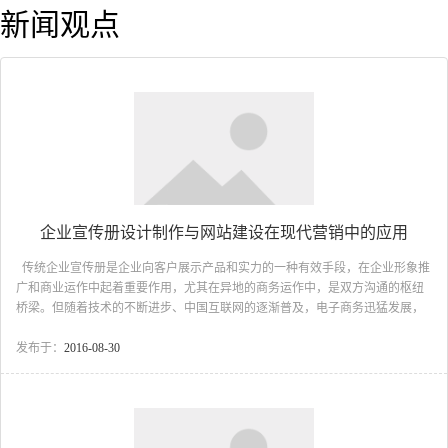
新闻观点
企业宣传册设计制作与网站建设在现代营销中的应用
传统企业宣传册是企业向客户展示产品和实力的一种有效手段，在企业形象推
广和商业运作中起着重要作用，尤其在异地的商务运作中，是双方沟通的枢纽
桥梁。但随着技术的不断进步、中国互联网的逐渐普及，电子商务迅猛发展，
构建企业网站成为现代营销的重要组成部分，企业通过互联网直接发布展示自
己的产品内容和信息，那么，随着网络时代的冲击，基于传统媒介的画册样本
发布于：
2016-08-30
就这样会被终结取代吗？答案是否定的。无论是电子媒介还是传统的纸质媒介
都有他们的优势所在。 首先说一说，什么是网络营销。它随着网络技术的
发展而迅速崛起，任何企业通过构建自己的网站或者第三方网站获取信息，并
传播展示自己的形象、产品信息，从...