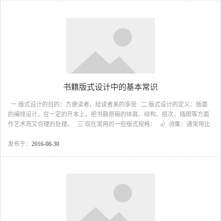
在内页中采用规范格式，并不断重复叠现，以此保持样本阅读过程中形象的相
对稳定。对于观赏性极高的产品，则可以直接写真的手法加以展现，...
书籍版式设计中的基本常识
一.版式设计的目的：方便读者，给读者美的享受 二.版式设计的定义：版面
的编排设计。在一定的开本上，把书籍原稿的体裁、结构、层次、插图等方面
作艺术而又合理的处理。 三.现在常用的一些版式规格： a）诗集：通常用比
较狭长的小开本 b）理论书籍：大32开比较常用 c）儿童读物：接近方形的开
度 d）小字典：42开以下的尺寸，106/173mm e）科技技术书：需要较大较宽
发布于：
2016-08-30
的开本&nbs...