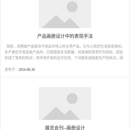
产品画册设计中的表现手法
目前，消费类产品是当今商品市场上的主导产品，它与人民的生活息息相关。
生产者在开发这类产品时，已把提高生活质量，创造美的享受作为目标，因此
形成了竞争的热点；而市场开发的全方位性，个可能形成独家生产的状况，因
此市场竞争就显得异常激烈，由此使得对广告的需求就相当大。 对于产品画册
来说，相应地就要求创意出新，制作精良。因此对于设计师来说，也就提出了
发布于：
2016-08-30
更高的设计标准。在产品样本中，尤以单一类产品画册为众多。 对于这一类画
册设计，在确立了企业和市场之间的关系后，一般可以三种方法进行创意定
位。 第一种是着重产品形象的塑造。此类方法以强调产品的独特功能和优美造
型为突破口，配合文字的说明和版...
展览会刊--画册设计