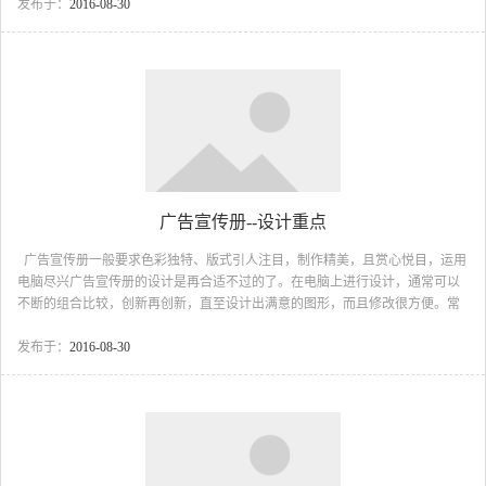
社会经济、政治、科技、文化的飞跃发展．到现在．经过精心设计从 而具有高
发布于：
2016-08-30
度实用性和艺术性的标志．已被广泛应...
广告宣传册--设计重点
广告宣传册一般要求色彩独特、版式引人注目，制作精美，且赏心悦目，运用
电脑尽兴广告宣传册的设计是再合适不过的了。在电脑上进行设计，通常可以
不断的组合比较，创新再创新，直至设计出满意的图形，而且修改很方便。常
用的设计软件有Photoshop（图形处理的老大）、CorelDRAW(矢量图形设计的
佼佼者)、以及Pagemake（排版的老大）。完成设计后通过打印机打出样稿，进
发布于：
2016-08-30
一步讨论、校对。稿件校对结束，再通过打样公司打样校版，最后交付印刷。
设计时要注意每页的统一风格，封面设计是重点。另外要注意每页预留出
血，以适应最后的裁...