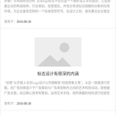
步骤1. 市场调研及分析 企业logo标志不仅仅是一个图形或文字的组合，它是依
据企业的构成结构、行业类别、经营理念，并充分考虑标志接触的对象和应用
环境，为企业量身定制的一个标准视觉符号。在设计之前，首先要对企业做全
面深入的了解，包括经营战略、市场分析、以及企业最高领导人员的基本意
愿，这些都是标志设计开发的重要依据。 对竞争对手的了解也是重要的步骤，
发布于：
2016-08-30
标志的识别性，就是建立在对竞争环境的充分掌握上。因此，首先会要求客户
填写一份标志设计调查问卷。确定方向。 Logo设计步骤2. 北京Logo设计公司要
素挖掘和提升 要素挖掘是为设计开发Logo标志工作做进一步的准备。我们会...
标志设计有很深的内涵
“创意”从字面上北京Logo设计公司理解是“创造意象之意”，从这一层面进行挖
掘，则广告创意是介于广告策划与广告表现制作之间的艺术构思活动。即根据
广告主题，经过精心思考和策划，运用艺术手段，把所掌握的材料进行创造性
的组合，以塑造一个意象的过程。 一、广告创意内涵 （一）什么是广
告创意。随着我国经济持续高速增长、市场竞争日益扩张、竞争不断升级、商
发布于：
2016-08-30
战已开始进入“智”战时期，广告也从以前的所谓“媒体大战”、“投入大战”上升到
广告创意的竞争，“创意...