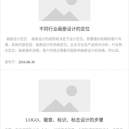
不同行业画册设计的定位
画册设计定位 画册设计的成败取决定于设计定位，即要做好前期的客户沟
通，具体内容包括：画册设计的风格定位；企业文化及产品特点分析；行业特
点定位；画册操作流程；客户的观点等都可能影响画册设计的风格。所以说，
好的画册设计一半来自于前期的沟通，才能体现客户的消费需要，为客户带来
更大的销售业绩。企业画册设计应该从企业自身的性质，文化，理念，地域等
发布于：
2016-08-30
方面出发，来体现企业的精神，而封面设计更注重对企业形象的高度提炼,要给
人以过目不忘的感觉。画册的封面设计是画册内容，形式，开本，装订，印刷
后期的综合体现。好的设计欣赏要从全方位出发公。 企业产品画册设...
LOGO、徽章、标识、标志设计的步骤