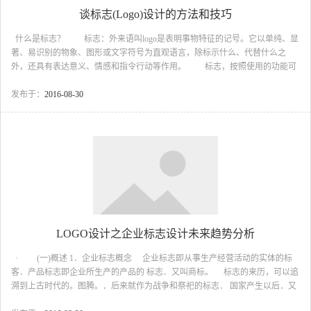
谈标志(Logo)设计的方法和技巧
什么是标志？ 标志：外来语叫logo是表明事物特征的记号。它以单纯、显
著、易识别的物象、图形或文字符号为直观语言，除标示什么、代替什么之
外，还具有表达意义、情感和指令行动等作用。 标志，按照使用的功能可
分：商标、徽标、标识、企业标、文化性标、社会活动标、社会公益标、服务
性标、交通标、环境标、标记、符号等。作为人类直观联系的特殊方式，在社
发布于：
2016-08-30
会活动与生产活动中无处不在，越来越显示其极重要的独特功用。例如：国
旗、国徽、公共场所标志、交通标志、安全标志、操作标志等，各种国内外重
大活动、会议、运动会以及邮政运输、金融财贸、机关、团体、公司及个人的
图章、签名等几乎都有表明自己特征...
LOGO设计之企业标志设计未来趋势分析
· (一)概述 1．企业标志概念 企业标志即从事生产经营活动的实体的标
客．产品标志即企业所生产的产品的 标志．又叫商标。 标志的来历，可以追
溯到上古时代的。图腾。．后来就作为战争和祭祀的标志． 国家产生以后．又
演变成国旗、国徽．到本世纪．公共标志、国际化标志开始在世 界普及．随着