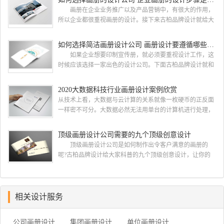
都会选择古柏品牌设计 广州古柏品牌设计有限公司成立
画册在企业业务推广以及产品营销中，有很大的作用，
于2004年，是由一群专业、独特的IT精英组成的团队。一直
所以企业都很重视画册的设计。接下来古柏品牌设计就给大
以来，古柏网页设计工作室紧贴网络时代的发展潮流，对中
家介绍如何选择画册的设计公司，企业画册的设计步骤是怎
国网络应用的现状和趋势有很深的...
样的? 画册的设计公司 如何选择画册的设计公
如何选择简洁画册设计公司 画册设计要遵循哪些原则
司 一，设计水准，这个可以通过设计公司之前的案例来
如果企业想要印制宣传册，就必须要重视设计工作，这
大概判断一下，比如之前是否做过类似的行业等等 二，
时候应该选择一家出色的设计公司。下面古柏品牌设计就和
设计价格，设计费这块 整个行业参差不齐，一般的200-300
大家一同来看看如何选择简洁画册设计公司，画册设计要遵
元/p，中等在300-500元/...
循哪些原则? 简洁画册设计公司 如何选择简洁画册
2020大数据科技行业画册设计案例欣赏
设计公司 一、看公司背景 互联网上存在许多可以查
从技术上看，大数据与云计算的关系就像一枚硬币的正反面
询企业注册资本与经营状况的企业安全软件，客户们在招标
一样密不可分。大数据必然无法用单台的计算机进行处理，
的过程中可以根据查询到的信息进行综合对比，挑选出经营
必须采用分布式架构。它的特色在于对海量数据进行分布式
状况较为良好的企业。此外，投标公司的...
数据挖掘。但它必须依托云计算的分布式处理、分布式数据
顶级画册设计公司需要的九个顶级创意设计
库和云存储、虚拟化技术。最近古柏就接到一项关于大数据
顶级画册设计公司是如何制作出令客户满意的画册的
科技行业画册设计项目，下面我们一起开分析下由古柏小编
呢?古柏品牌设计给大家科普的九个顶级创意设计，让你的
带来的这组大数据科技行业画册设计项目案例欣赏. 2020大
公司制作出优秀精彩令客户满意的画册，一起来看看
数据科技行业画册设...
吧。 顶级画册设计公司需要的十个顶级创意设计一：在
开始之前了解你的目的 当您在考虑如何设计宣传册时，
首先要问客户为什么认为他们需要一本宣传册。然后让他们
相关设计服务
确定他们的目标。有时他们只是想要一个，因为他们的最后
一本小册子没有用 如果他们为你提出了一个简要...
公司画册设计
集团画册设计
单位画册设计