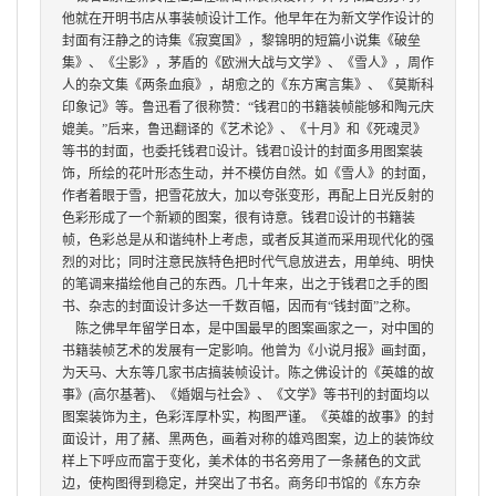
他就在开明书店从事装帧设计工作。他早年在为新文学作设计的
封面有汪静之的诗集《寂寞国》，黎锦明的短篇小说集《破垒
集》、《尘影》，茅盾的《欧洲大战与文学》、《雪人》，周作
人的杂文集《两条血痕》，胡愈之的《东方寓言集》、《莫斯科
印象记》等。鲁迅看了很称赞：
“
钱君

的书籍装帧能够和陶元庆
媲美。
”
后来，鲁迅翻译的《艺术论》、《十月》和《死魂灵》
等书的封面，也委托钱君

设计。钱君

设计的封面多用图案装
饰，所绘的花叶形态生动，并不模仿自然。如《雪人》的封面，
作者着眼于雪，把雪花放大，加以夸张变形，再配上日光反射的
色彩形成了一个新颖的图案，很有诗意。钱君

设计的书籍装
帧，色彩总是从和谐纯朴上考虑，或者反其道而采用现代化的强
烈的对比；同时注意民族特色把时代气息放进去，用单纯、明快
的笔调来描绘他自己的东西。几十年来，出之于钱君

之手的图
书、杂志的封面设计多达一千数百幅，因而有
“
钱封面
”
之称。
陈之佛早年留学日本，是中国最早的图案画家之一，对中国的
书籍装帧艺术的发展有一定影响。他曾为《小说月报》画封面，
为天马、大东等几家书店搞装帧设计。陈之佛设计的《英雄的故
事》
(
高尔基著
)
、《婚姻与社会》、《文学》等书刊的封面均以
图案装饰为主，色彩浑厚朴实，构图严谨。《英雄的故事》的封
面设计，用了赭、黑两色，画着对称的雄鸡图案，边上的装饰纹
样上下呼应而富于变化，美术体的书名旁用了一条赭色的文武
边，使构图得到稳定，并突出了书名。商务印书馆的《东方杂