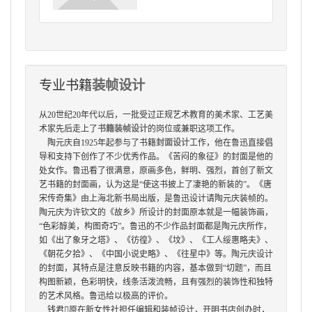
专业书籍
装帧设计
从
20
世纪
20
年代以后，一批受过正规艺术教育的美术家、工艺美
术家先后走上了
书籍装帧设计
的岗位或兼职这项工作。
陶元庆自
1925
年起参与了书籍
封面设计
工作，他在鲁迅直接倡
导和支持下创作了不少优秀作品。《苦闷的象征》的封面是他的
处女作。鲁迅看了很满意，原画多色，鲜明、强烈，首创了新文
艺书籍的封面画，认为这是
“
使这书披上了凄艳的新装的
”
。《唐
宋传奇集》由上海北新书局出版，是鲁迅设计请陶元庆装帧的。
陶元庆为许钦文的《故乡》所设计的封面原本就是一幅装饰画，
“
色彩醇美，构图奇巧
”
。鲁迅的不少作品封面都是陶元庆所作，
如《出了象牙之塔》、《彷徨》、《坟》、《工人绥惠略夫》、
《朝花夕拾》、《中国小说史略》、《往星中》等。陶元庆设计
的封面，其特点是注意反映书籍的内容，基本做到
“
切题
”
，而且
构图新颖，色彩明快，线条活泼流畅，且有强烈的装饰性和独特
的艺术风格。鲁迅给以极高的评价。
钱君

原在新女性社担任编辑和装帧设计，开明书店创办时，