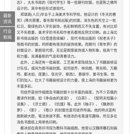
志》、大东书局的《现代学生》等一些期刊封面，也是陈之佛所
设计的，其中有些形式很现代。
郑填斋
(
人仄
)
毕业于上海美术专科学校。他设计的《冬天的春
最新
笑》
(
蒋光慈著，泰东图书局出版
)
的封面，深灰色的天空上一轮
资讯
红日，葵绿色的人字形装饰，色彩鲜明而又不失含蓄，有对比却
行业
又不失稳重，美术字的书名和作者名都用反阴文印刷。由上海北
新闻
新书局出版的《白雪遗音续编》、现代书局出版的《祝老夫子》
等图书的封面，同样都有很浓的装饰效果。而期刊《青年界》的
封面设计，更趋现代感，无论是图案装饰或人物形象，极具个性
和力量，充满着新的气息和青春活力。
此外，上海还有一批画家、工艺美术家陆续加入了
书籍装帧设
计
队伍，或间为图书画封面。如司徒乔、林风眠、蒋兆和、万籁
鸣、都冰如、庞薰

、张光宇、章西

、蔡振华、姜书生等。他
们的加入，壮大了
书籍装帧设计
的力量，使上海的书籍装帧更为
丰富多彩。
司徒乔是创作插图及书籍封面十分丰富的画家，为不少苏俄的
著译作封面，如《争自由的波浪》、《白茶》、《契珂夫短篇小
说集》、《浮士德》、《饥饿》等。此外《柚子》、《飘渺的
萝》、《影》、《卷

》的封面也是司徒乔所画。他的特点是构
图新颖大胆，笔法奔放不羁，有很浓的毛笔速写趣味，所见多在
浅色书面纸上用单色印刷。
都冰如在商务印书馆为教科书画插图，他常以汉魏砖雕石刻画