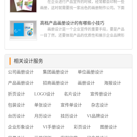
在企业进行产品宣传的时候，经常都会印制一些
今天的内容感兴趣吧! 一、广州的古柏设计 古
画册，这时就需要找一家出色的画册制作公司。下面
柏品牌设计系品牌策划与推广，企业vi形象设计、平面
古柏品牌设计就给大家说说如何选择高级画册设计公
设计、产品包装设计、高档画册设计、网站建设与推
司，怎么制作高级企业画册?高级画册设计公司 如
高档产品画册设计的有哪些小技巧
广的专业...
何选择高级画册设计公司 首先是员工的能力是否
画册设计是一个企业宣传的重要手段，要是产品
过硬。这包括调研人员观察捕捉信息、与企业顺利沟
一目了然，还要体现产品的优质性和展示企业品牌形
通进而获取重要信息的能力;摄影人员拍摄出真实有效
象。高档产品画册设计有哪些小技巧，我们一起来看
且让人震惊的照片的能力;设计人员高水平的审美、熟
看古柏品牌设计怎么说!高档产品画册设计 1、高档
练掌握制作软件，深谙画册设...
产品画册设计要注重企业文化，引起客户关注 现
在企业都在使用产品画册来进行市场宣传，高档产品
相关设计服务
画册设计就应该更多的重视对于商家信息的体现，一
公司画册设计
集团画册设计
单位画册设计
个成功的高档产品画册设计，能够将一个公司的企业
精神、核心理念和企业文化展现...
产品画册设计
招商画册设计
画册设计
海报设计
折页设计
LOGO设计
名片设计
宣传册设计
包装设计
单张设计
宣传单设计
杂志设计
台历设计
月历设计
挂历设计
VI品牌设计
企业形象设计
VI手册设计
彩页设计
图册设计