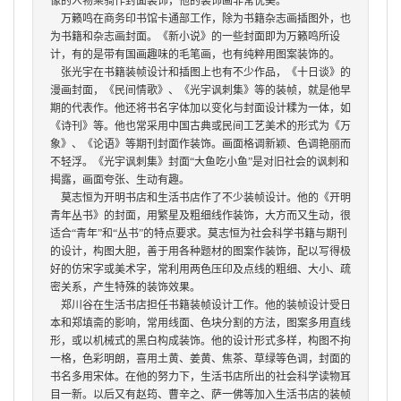
像的人物乘骑作封面装饰，他的装饰画非常优美。
万籁鸣在商务印书馆卡通部工作，除为书籍杂志画插图外，也
为书籍和杂志画封面。《新小说》的一些封面即为万籁鸣所设
计，有的是带有国画趣味的毛笔画，也有纯粹用图案装饰的。
张光宇在
书籍装帧设计
和插图上也有不少作品，《十日谈》的
漫画封面，《民间情歌》、《光宇讽刺集》等的装帧，就是他早
期的代表作。他还将书名字体加以变化与封面设计糅为一体，如
《诗刊》等。他也常采用中国古典或民间工艺美术的形式为《万
象》、《论语》等期刊封面作装饰。画面格调新颖、色调艳丽而
不轻浮。《光宇讽刺集》封面
“
大鱼吃小鱼
”
是对旧社会的讽刺和
揭露，画面夸张、生动有趣。
莫志恒为开明书店和生活书店作了不少装帧设计。他的《开明
青年丛书》的封面，用繁星及粗细线作装饰，大方而又生动，很
适合
“
青年
”
和
“
丛书
”
的特点要求。莫志恒为社会科学书籍与期刊
的设计，构图大胆，善于用各种题材的图案作装饰，配以写得极
好的仿宋字或美术字，常利用两色压印及点线的粗细、大小、疏
密关系，产生特殊的装饰效果。
郑川谷在生活书店担任
书籍装帧设计
工作。他的装帧设计受日
本和郑填斋的影响，常用线面、色块分割的方法，图案多用直线
形，或以机械式的黑白构成装饰。他的设计形式多样，构图不拘
一格，色彩明朗，喜用土黄、姜黄、焦茶、草绿等色调，封面的
书名多用宋体。在他的努力下，生活书店所出的社会科学读物耳
目一新。以后又有赵筠、曹辛之、萨一佛等加入生活书店的装帧