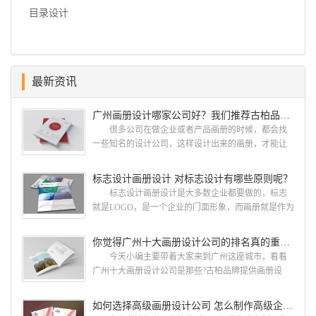
目录设计
最新资讯
广州画册设计哪家公司好？我们推荐古柏品牌设计
很多公司在做企业或者产品画册的时候，都会找
一些知名的设计公司，这样设计出来的画册，才能让
人眼前一亮，才能够给公司带来好的效益，下面小编
就给大家说说广州画册设计找哪家公司。 广州画
标志设计画册设计 对标志设计有哪些原则呢？
册设计哪家公司好？本地人都会选择古柏品牌设
标志设计画册设计是大多数企业都要做的，标志
计 广州古柏品牌设计有限公司成立于2004年，是
就是LOGO，是一个企业的门面形象，而画册就是作为
由一群专业、独特的IT精英组成的团队。一直以来，
宣传，把企业的形象和活动更好的植入给大众，标志
古柏网页设计工作室紧贴网络时代的发展潮流，对中
设计画册设计两个都是不能缺少的。标志设计画册设
你觉得广州十大画册设计公司的排名真的重要吗？
国网络应用的现状和趋势有很深的...
计 简练、概括、完美!即要成功到几乎找不至更好
今天小编主要带着大家来到广州这座城市，看看
的替代方案的程度是我们的目标，其难度比之其它任
广州十大画册设计公司是那些?古柏品牌提供画册设
何艺术设计都要大得多。因此古柏品牌设计对标志设
计，宣传册设计,排版设计，画册印刷服务,拥有15年设
计画册设计遵循以下的原则： 1.详尽明了标志的使
计经验,服务过3000多家的广州集团/单位/产品/目录画
如何选择高级画册设计公司 怎么制作高级企业画册
用目的、适用范畴并深刻...
册设计/印刷公司。相信不少喜欢设计的小伙伴都会对