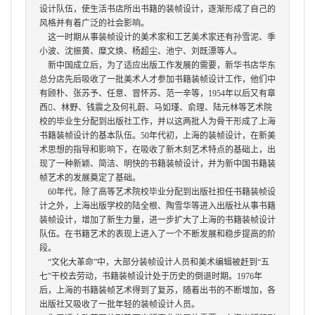
设计队伍，使生活书店所出书籍的装帧设计，逐渐形成了自己的
风格并有着广泛的社会影响。
这一时期从事装帧设计的美术家和工艺美术家还有孙雪泥、季
小波、沈振黄、糜文焕、杨超尘、池宁、刘既漂等人。
新中国成立后，为了适应出版工作发展的需要，新华书店华东
总分店先后吸收了一批美术人才参加
书籍装帧设计
工作，他们中
有顾朴、张苏予、任意、冒怀苏、范一辛等，
1954
年以后又有章
西

、林野、钱震之及何礼蔚、马如瑾、俞理、陆元林等艺术院
校的毕业生分配到出版社工作，并以这两批人为骨干形成了上海
书籍装帧设计
的基本队伍。
50
年代初，上海的装帧设计，在新美
术思想的指导和影响下，在吸收了新木刻艺术特点的基础上，出
现了一种新颖、简洁、明快的
书籍装帧设计
，并为新中国书籍装
帧艺术的发展奠定了基础。
60
年代，除了高等艺术院校毕业分配到出版社担任
书籍装帧设
计
之外，上海出版学校的陆全根、陶雪华等进入出版社从事
书籍
装帧设计
，增加了新生力量，进一步扩大了上海的
书籍装帧设计
队伍。在书籍艺术的表现上进入了一个不断发展和稳步提高的阶
段。
“
文化大革命
”
中，大部分装帧设计人员和美术编辑被赶到
“
五
七
”
干校去劳动，
书籍装帧设计
处于历史的倒退时期。
1976
年
后，上海的书籍装帧艺术得到了复苏，随着出书的不断增加，各
出版社又吸收了一批年轻的装帧设计人员。