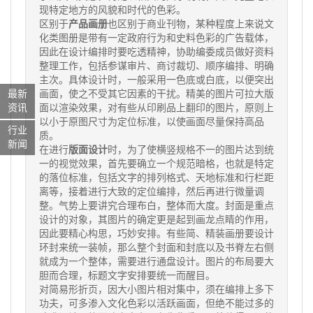
现特定地方的风貌和时代的色彩。
区别于
产品画册
也区别于商业刊物，某种程度上来说文
化类图册是带有一定政府行为和史料色彩的广告载体，
因此在设计编排时要吃透精神，协助编委成员做好资料
整理工作，包括参谋审片、商讨裁切、顺序编排、明确
主次。具体设计时，一般采用一色底或白底，以便突出
画面，使之不受其它因素的干扰。精美的图片可拉大版
最新
面以渲染效果，对有些从印刷品上翻印的图片，原则上
资讯
以小于原图尺寸为定位标准，以使画面尽量保持高品
行业
质。
新闻
在进行
版面设计
时，为了使横竖规格不一的图片达到统
一的视觉效果，首先要确立一个规范暗格，也就是特定
的落位标准，包括文字的排列格式、天地标准和行栏距
离等，接着进行大致的定位编排，然后再进行微量调
整。气势上要讲究合理布白，整体而大度。封面是重点
设计的对象，其图片的确定更是起到画龙点睛的作用，
因此要精心构思，巧妙安排。有些简、精装画册要设计
环封来统一装帧，那么整个封面和封底以及书脊左右侧
就成为一个整体，需要进行通盘设计。图片的布局要大
胆而合理，标题文字安排要统一而醒目。
对简易形折页，因大小图片相对集中，须在编排上多下
功夫，可多渗入文化色彩以活跃画面，但绝不能过多的