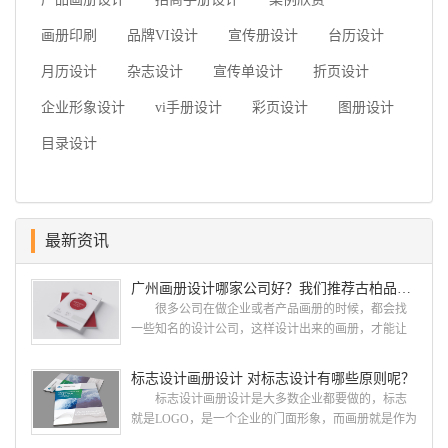
画册印刷
品牌VI设计
宣传册设计
台历设计
月历设计
杂志设计
宣传单设计
折页设计
企业形象设计
vi手册设计
彩页设计
图册设计
目录设计
最新资讯
广州画册设计哪家公司好？我们推荐古柏品牌设计
很多公司在做企业或者产品画册的时候，都会找
一些知名的设计公司，这样设计出来的画册，才能让
人眼前一亮，才能够给公司带来好的效益，下面小编
就给大家说说广州画册设计找哪家公司。 广州画
标志设计画册设计 对标志设计有哪些原则呢？
册设计哪家公司好？本地人都会选择古柏品牌设
标志设计画册设计是大多数企业都要做的，标志
计 广州古柏品牌设计有限公司成立于2004年，是
就是LOGO，是一个企业的门面形象，而画册就是作为
由一群专业、独特的IT精英组成的团队。一直以来，
宣传，把企业的形象和活动更好的植入给大众，标志