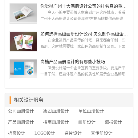
古柏网页设计工作室紧贴网络时代的发展潮流，对中
设计画册设计两个都是不能缺少的。标志设计画册设
你觉得广州十大画册设计公司的排名真的重要吗？
国网络应用的现状和趋势有很深的...
计 简练、概括、完美!即要成功到几乎找不至更好
今天小编主要带着大家来到广州这座城市，看看
的替代方案的程度是我们的目标，其难度比之其它任
广州十大画册设计公司是那些?古柏品牌提供画册设
何艺术设计都要大得多。因此古柏品牌设计对标志设
计，宣传册设计,排版设计，画册印刷服务,拥有15年设
计画册设计遵循以下的原则： 1.详尽明了标志的使
计经验,服务过3000多家的广州集团/单位/产品/目录画
如何选择高级画册设计公司 怎么制作高级企业画册
用目的、适用范畴并深刻...
册设计/印刷公司。相信不少喜欢设计的小伙伴都会对
在企业进行产品宣传的时候，经常都会印制一些
今天的内容感兴趣吧! 一、广州的古柏设计 古
画册，这时就需要找一家出色的画册制作公司。下面
柏品牌设计系品牌策划与推广，企业vi形象设计、平面
古柏品牌设计就给大家说说如何选择高级画册设计公
设计、产品包装设计、高档画册设计、网站建设与推
司，怎么制作高级企业画册?高级画册设计公司 如
高档产品画册设计的有哪些小技巧
广的专业...
何选择高级画册设计公司 首先是员工的能力是否
画册设计是一个企业宣传的重要手段，要是产品
过硬。这包括调研人员观察捕捉信息、与企业顺利沟
一目了然，还要体现产品的优质性和展示企业品牌形
通进而获取重要信息的能力;摄影人员拍摄出真实有效
象。高档产品画册设计有哪些小技巧，我们一起来看
且让人震惊的照片的能力;设计人员高水平的审美、熟
看古柏品牌设计怎么说!高档产品画册设计 1、高档
练掌握制作软件，深谙画册设...
产品画册设计要注重企业文化，引起客户关注 现
在企业都在使用产品画册来进行市场宣传，高档产品
相关设计服务
画册设计就应该更多的重视对于商家信息的体现，一
公司画册设计
集团画册设计
单位画册设计
个成功的高档产品画册设计，能够将一个公司的企业
精神、核心理念和企业文化展现...
产品画册设计
招商画册设计
画册设计
海报设计
折页设计
LOGO设计
名片设计
宣传册设计