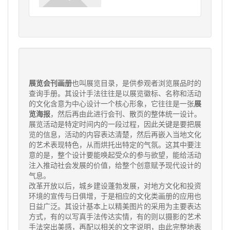
展览会刊画册
也叫展览目录，是供参观者浏览展品时的
查询手册。其设计手法往往是以展览徽标、名称和活动
的文化含意为中心设计一个核心形象，它往往是一张
展
览海报
，然后再由此进行会刊、散页的整体统一设计。
展览活动是特定时间内的一段过程，因此关键是要把展
览的信息，活动的内容表达清楚，然后再嵌入当地文化
的艺术表现特色，从而烘托出特定的气氛。这其中要注
意的是，整个设计要能唤起受众的参与欲望，能给活动
注入推动社会发展的价值，给整个创意赋予现代设计的
气息。
改革开放以后，城乡建设蓬勃发展，对地方文化和投资
环境的宣传与日俱增，于是相应的文化类画册的应用也
日益广泛。其设计基本上以精美图片的采用为主要表达
方式，有的以写真手法传达实情，有的则以摄影的艺术
手法突出美感，再配以相关的文字说明，由此完整地表