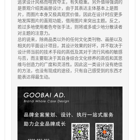
追求设计风格而喧宾夺主，有失稳重。另外值得强调的
是景观介绍类画册设计，由于其表达主体基本上是图
片，而图片本身又极具观赏价值，因此在设计时应更多
地发挥图片的直观功能，借用图片来突出主题。反之，
若过多地使用着色夸张手法，则将或多或少地分散读者
对主题的注意力。
总的说来，除商品类以外的任何文化类刊物、画册以及
相关的平面设计项目，其设计效果的好坏，并不取决于
设计师当前的技术手段的高低及其对于流行风格的敏感
与否，而主要取决于其自身综合文化修养的高低和其思
维与创造力的广度和灵活性。因此这一类设计没有绝佳
的方法，也没有现成的途径，只有自己感受到的东西才
能表达得最生动。