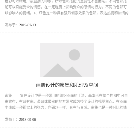
色彩可以给用户最直接的印象，所以色彩搭配的重要性不言而喻。不同色彩搭
配可以唤醒受众的情感，在一定程度上影响受众的感情与行为。不同的色彩可
以影响人的情绪。1、红色是一种具有强烈刺激效果的色彩，表达热情和热情的
含义；热和火、速度和热情、慷慨和兴奋，可能是不稳定的影响颜色。2、与红
色一样具有刺激效果的橙色能够使观赏者产生欢欣轻快的感觉；橙色是一种温
发布于：
2019-05-13
暖的颜色，象征着热情、动感和奢华。作为一种优秀的颜色，它可以影响你的
顾客的感受，并且记得小心使用橙色和蓝色。3、黄色是透明度最高的色彩，会
让观赏者感到明亮快乐的感觉；4、绿色是介于暖色调与冷色调之间的色彩，能
够带给观赏者平和安宁的感觉，与淡白色、金黄色搭配...
画册设计的密集和肌理及空间
密集 集在设计中是一种常用的组织图面的手法，基本形在整个构图中可自
由散布，有疏有密。最疏或最密的地方常常成为整个设计的视觉焦点。在图面
中造成一种视觉上的张力，向磁场一样，具有节奏感。密集也是一种对比的情
况，利用基本形数量排列的多少，产生疏密、虚实、松紧的对比效果。 密
集的分类： 1.点的密集：在设计中将一个概念性的点放于构图上的某一
发布于：
2018-09-06
点，基本形在组织排列上都趋向于这个点密集，愈接近此点愈密，远离此点愈
疏。 2.线的密集：在构图中有一概念性的线，基本形向此线密集，在线的