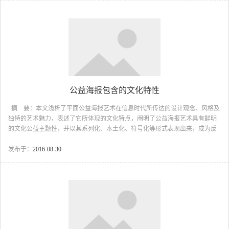
它已不是一般意义的“小”，而是小中寓大，以小胜大的高度提炼的产物，是简
洁的刻意追求 运用联想法 ...
公益海报包含的文化特性
摘 要：本文浅析了平面公益海报艺术在信息时代所传达的设计观念、风格及
独特的艺术魅力，表述了它所体现的文化特点，阐明了公益海报艺术具有鲜明
的文化公益主题性，并以其系列化、本土化、符号化等形式表现出来，成为反
映时代文化、先进文化的传媒代表。 关键词：感悟 信息时代 公益海
报 文化特质 在图形语言成为优势传播的信息时代，我们已跨入一个设计文化
发布于：
2016-08-30
的新世纪。设计与文化的融合，构建出多元化设计的文化生命形态，使设计的
观念、思维、风格、审美渗透出独特的文化价值。 海报艺术（即招贴广告，英
译：Poster Advertisement）距今已有一百多年的历史，是...