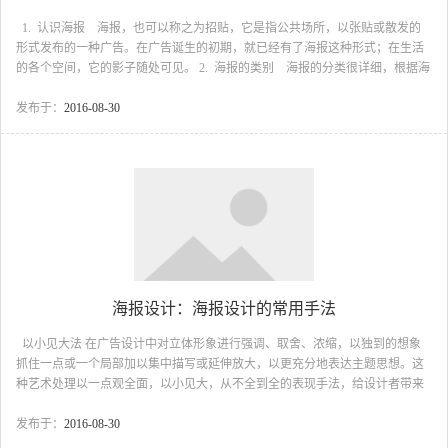
1. 认识海报 海报，也可以称之为招贴，它是指公共场所，以张贴或散发的
形式发布的一种广告。在广告诞生的初期，就已经有了海报这种形式；在生活
的各个空间，它的影子随处可见。 2. 海报的类别 海报的分类很详细，根据海
报的宣传内容、宣传目的和宣传对象，海报大致可以划分为商业类、活动类、
公益类和影视类宣传海报等四大类。 3. 海报的设计表现手法 随着社...
发布于：
2016-08-30
海报设计：海报设计的常用手法
以小见大法 在广告设计中对立体形象进行强调、取舍、浓缩，以独到的想象
抓住一点或一个局部加以集中描写或延伸放大，以更充分地表达主题思想。这
种艺术处理以一点观全面，以小见大，从不全到全的表现手法，给设计者带来
了很大的灵活性和无限的表现力，同时为接受者提供了广阔的想象空间，获得
生动的情趣和丰富的联想。 以小见大中的“小”，是广告画面描写的焦点和视觉
发布于：
2016-08-30
兴趣中心，它既是广告创意的浓缩和生发，也是设计者匠心独具的安排，因面