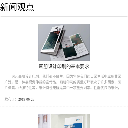
新闻观点
画册设计印刷的基本要求
说起画册设计印刷，我们都不陌生，因为它在我们的日常生活中应用非常
广泛，是一种靠视觉仲裁的宣传品，画册印刷的质量好坏取决于许多因素，图
片像素、纸张特性等，纸张特性无疑是其中一项重要因素。性能优良的纸张，
能完整地完成油墨转移，使图文清晰、饱满地再现于纸张上，从而获得令人满
意的图册。 在画册印刷过程中，墨膜转移到纸张表面，并填充了纸面的凹
发布于：
2019-06-28
凸不平，使印刷品表面相当平滑。画册成品墨膜表面对光的镜面反射决定着画
册成品光泽的大小，而墨膜表面又同纸张特性密切相关。 在画册印刷中，
墨膜厚度是影响画册光泽的主要因素。在纸张最大限度吸收油墨的连结料以
后，剩余的连结料仍保留在墨膜中，它可以有效地提高画册的光泽...