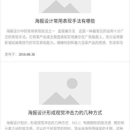
海报设计常用表现手法有哪些
海报设计中的常用表现技法之一 直接展示法 这是一种最常见的运用十分广
泛的表现手法。它将某产品或主题直接如实地展示在广告版面上，充分运用摄
影或绘画等技巧的写实表现能力。细臻刻划和着力渲染产品的质感、形态和功
能用途，将产品精美的质地引人入胜地呈现出来，给人以逼真的现实感，使消
费者对所宣传的产品产生一种亲切感和信任感。 这种手法由于直接将产品推
发布于：
2016-08-30
向消费者面前，所以要十分注意画面上产品的组合和展示角度，应着力突出产
品的品牌和产品本身最容易打动人心的部位，运用色光和背景进行烘托，...
海报设计形成视觉冲击力的几种方式
海报设计知识 - 形成视觉冲击的几种方式 NO.1：构图图形的层次感 图形和
元素之间的层次感，可以在干扰视觉的同时，突出自身所想体现的主题，这种