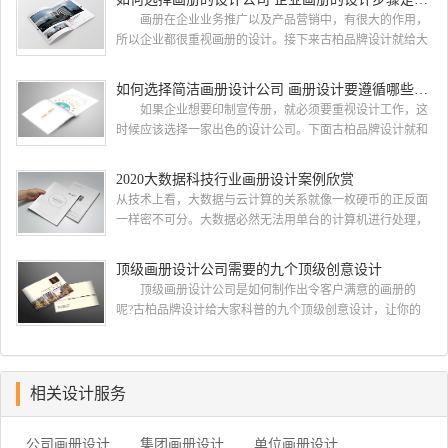
都会选择古柏品牌设计 广州古柏品牌设计有限公司成立
画册在企业业务推广以及产品营销中，有很大的作用，
于2004年，是由一群专业、独特的IT精英组成的团队。一直
所以企业都很重视画册的设计。接下来古柏品牌设计就给大
以来，古柏网页设计工作室紧贴网络时代的发展潮流，对中
家介绍如何选择画册的设计公司，企业画册的设计步骤是怎
国网络应用的现状和趋势有很深的...
样的? 画册的设计公司 如何选择画册的设计公
如何选择简洁画册设计公司 画册设计要遵循哪些原则
司 一，设计水准，这个可以通过设计公司之前的案例来
如果企业想要印制宣传册，就必须要重视设计工作，这
大概判断一下，比如之前是否做过类似的行业等等 二，
时候应该选择一家出色的设计公司。下面古柏品牌设计就和
设计价格，设计费这块 整个行业参差不齐，一般的200-300
大家一同来看看如何选择简洁画册设计公司，画册设计要遵
元/p，中等在300-500元/...
循哪些原则? 简洁画册设计公司 如何选择简洁画册
2020大数据科技行业画册设计案例欣赏
设计公司 一、看公司背景 互联网上存在许多可以查
从技术上看，大数据与云计算的关系就像一枚硬币的正反面
询企业注册资本与经营状况的企业安全软件，客户们在招标
一样密不可分。大数据必然无法用单台的计算机进行处理，
的过程中可以根据查询到的信息进行综合对比，挑选出经营
必须采用分布式架构。它的特色在于对海量数据进行分布式
状况较为良好的企业。此外，投标公司的...
数据挖掘。但它必须依托云计算的分布式处理、分布式数据
顶级画册设计公司需要的九个顶级创意设计
库和云存储、虚拟化技术。最近古柏就接到一项关于大数据
顶级画册设计公司是如何制作出令客户满意的画册的
科技行业画册设计项目，下面我们一起开分析下由古柏小编
呢?古柏品牌设计给大家科普的九个顶级创意设计，让你的
带来的这组大数据科技行业画册设计项目案例欣赏. 2020大
公司制作出优秀精彩令客户满意的画册，一起来看看
数据科技行业画册设...
吧。 顶级画册设计公司需要的十个顶级创意设计一：在
开始之前了解你的目的 当您在考虑如何设计宣传册时，
首先要问客户为什么认为他们需要一本宣传册。然后让他们
相关设计服务
确定他们的目标。有时他们只是想要一个，因为他们的最后
一本小册子没有用 如果他们为你提出了一个简要...
公司画册设计
集团画册设计
单位画册设计