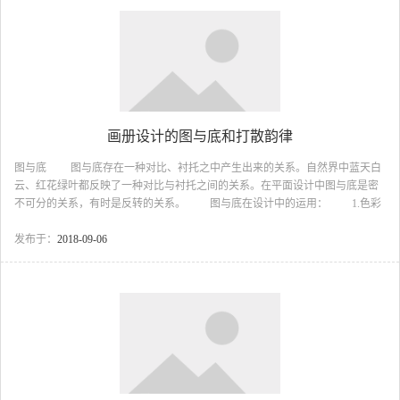
位置上密集最大、离线愈远则基本形愈疏。 3.自由密集：在构图中，基本
形的组织没有点或线的密集约束，完全是自由散...
画册设计的图与底和打散韵律
图与底 图与底存在一种对比、衬托之中产生出来的关系。自然界中蓝天白
云、红花绿叶都反映了一种对比与衬托之间的关系。在平面设计中图与底是密
不可分的关系，有时是反转的关系。 图与底在设计中的运用： 1.色彩
明度较高的有图的感觉。 2.凹凸变化中的凸的形象有正图感。 3.面积
大小的比较中，小的有图感。 4.在空间被包围的形状有图感。 5.在静
发布于：
2018-09-06
与动的两这种，动态的具有图感。 6.在抽象的与具象的之间，具象的有图
感。 7.在几何图案中，图底可根据对比关系而定，对比越大越容易区别图
与底。 图与底的反转现象：有时候图与底的特征十分相似，不容易区别，
这就是图底的翻转现象。...