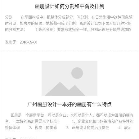
画册设计如何分割和平衡及排列
分割 在平面构成中，把整体分成部分，叫分割。在日常生活中这种现象随
时可见，如房屋的吊顶、地板都构成了分割。画册设计公司下面介绍几种常用
的分割方法： 1.等形分割：要求形状完全一样，分割后再把分隔界线加以
取舍，会有良好的效果。 2.自由分割：自由分割是不规则的，将画面自由
分割的方法，它不同于数学规则分割产生的整齐效果，但它的随意性分割，给
发布于：
2018-09-06
人活泼不受约束的感觉． 3.比例与数列：利用比例完成的构图通常具有秩
序、明朗的特性，给人清新之感。分隔给予一定的法则，如黄金分割法、数列
等。平衡 在造型的时候，平衡的感觉是非常重要的，由于平衡造成的视觉
满足，使人的眼睛能够在观察对象时产生一种...
广州画册设计一本好的画册有什么特点
画册是一个展示平台，可以是企业，也可以是个人，都可以成为画册的拥有
者，一本好的画册需要几个标准； 1、企业文化和市场策略和产品特性的
整体体现 2、视觉上的美感 3、画册设计的前后连贯性 4、展示
功能性（目的性） 画册设计可以用流畅的线条、和谐的图片，或优美