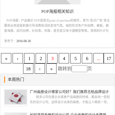
POP海报相关知识
POP海报 - 产品展示 POP是英文point of purchase的缩写，意为“卖点广告”其主
要商业用途是刺激引导消费和活跃卖场气氛。她的形式有户外招牌，展板，橱
窗海报，店内台牌，价目表，吊旗，甚至是立体卡通模型等等。常用的POP为
短期的促销使用，其表现形式夸张幽默，色彩强烈，能有效地吸引顾客的视点
唤起购买欲，她作为一种低价高效的广告方式已被广泛应用。 一、POP的制作
发布于：
2016-08-30
形式 POP的制作形式有彩色打印，印刷，手绘等方式。随着电脑软件技术的
发展，在美工设计应用上更尽显其美观高效的优势，...
«
‹
1
2
3
4
5
6
...
17
18
›
»
跳转到
页
本周热门
广州画册设计哪家公司好？我们推荐古柏品牌设计
很多公司在做企业或者产品画册的时候，都会找一些知
名的设计公司，这样设计出来的画册，才能让人眼前一亮，
才能够给公司带来好的效益，下面小编就给大家说说广州画
册设计找哪家公司。 广州画册设计哪家公司好？本地人
如何选择画册的设计公司 企业画册的设计步骤是怎样的