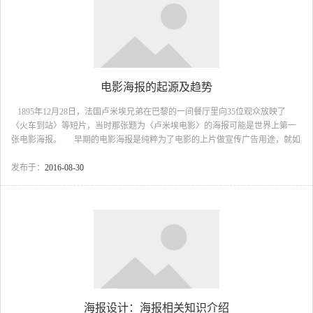
电影海报的起源及趋势
1895年12月28日，法国卢米埃兄弟在巴黎的一间餐厅里向35位观众放映了
〈火车到站〉等短片，当时那张题为〈卢米埃电影〉的海报可能是世界上第一
张电影海报。 早期的电影海报是纯粹为了电影的上片做宣传广告用途，就如
现在卖场中的大多数促销海报招贴，是用手工绘制的，又称手绘电影海报，其
真迹已较少见，好莱坞早期著名影片〈飘〉，〈第凡那的早餐〉，〈卡萨布兰
发布于：
2016-08-30
卡〉当初的海报都是手绘的，画面精美细致，至今仍有很高的艺术价值。 随
着电影的普及，电影海报制作技术的进...
海报设计：海报相关知识介绍