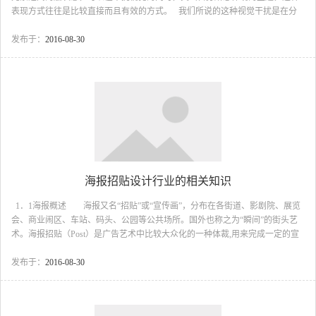
表现方式往往是比较直接而且有效的方式。 我们所说的这种视觉干扰是在分
散欣赏者多余视线的同时，更能注意到这一设计的主题上，为这种干扰方式所
产生的图形是这个主题的辅助图形。 这种设计方式是现在比较多见的一种设
发布于：
2016-08-30
计方式，可能大多数的人都觉得比较COOL吧。 N...
海报招贴设计行业的相关知识
1．1海报概述 海报又名“招贴”或“宣传画”，分布在各街道、影剧院、展览
会、商业闹区、车站、码头、公园等公共场所。国外也称之为“瞬间”的街头艺
术。海报招贴（Post）是广告艺术中比较大众化的一种体裁,用来完成一定的宣
传鼓动任务,或是为报导、广告、劝喻、教育等目的的服务。在我国用于公益或
文化宣传的招贴，称公益招贴或文化招贴，也可简称为宣传画；用于商品宣传
发布于：
2016-08-30
的粘贴，则称为商品广告招贴或商品宣传画。而这一切，在国外某些国家通
称...