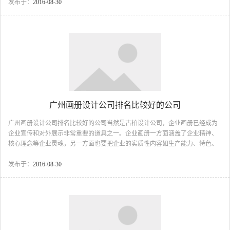
文字，组合成一本富有创意，又具有可读、可赏性的精美画册。全方位立体展
发布于：
2016-08-30
示企业或个人的风貌、理念，宣传产品、品牌形象。 在画册制作、设计的过
程中，我们会依据不同内容...
广州画册设计公司排名比较好的公司
广州画册设计公司排名比较好的公司当然是古柏设计公司，企业画册已经成为
企业宣传和对外展示非常重要的道具之一。企业画册一方面涵盖了企业精神、
核心理念等企业灵魂，另一方面也要把企业的实质性内容如生产能力、特色、
产品等包容进去。所以企业画册策划制作过程实质上是一个企业理念的提炼和
实质的展现的过程，而非简单的图片文字的叠加。一本优秀的企业画册应该是
发布于：
2016-08-30
给人以艺术的感染、实力的展现、精神的呈现，而不是枯燥的文字和呆板的图
片。...