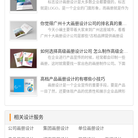
标志设计画册设计是大多数企业都要做的，标志
计 广州古柏品牌设计有限公司成立于2004年，是
就是LOGO，是一个企业的门面形象，而画册就是作为
由一群专业、独特的IT精英组成的团队。一直以来，
宣传，把企业的形象和活动更好的植入给大众，标志
古柏网页设计工作室紧贴网络时代的发展潮流，对中
设计画册设计两个都是不能缺少的。标志设计画册设
你觉得广州十大画册设计公司的排名真的重要吗？
国网络应用的现状和趋势有很深的...
计 简练、概括、完美!即要成功到几乎找不至更好
今天小编主要带着大家来到广州这座城市，看看
的替代方案的程度是我们的目标，其难度比之其它任
广州十大画册设计公司是那些?古柏品牌提供画册设
何艺术设计都要大得多。因此古柏品牌设计对标志设
计，宣传册设计,排版设计，画册印刷服务,拥有15年设
计画册设计遵循以下的原则： 1.详尽明了标志的使
计经验,服务过3000多家的广州集团/单位/产品/目录画
如何选择高级画册设计公司 怎么制作高级企业画册
用目的、适用范畴并深刻...
册设计/印刷公司。相信不少喜欢设计的小伙伴都会对
在企业进行产品宣传的时候，经常都会印制一些
今天的内容感兴趣吧! 一、广州的古柏设计 古
画册，这时就需要找一家出色的画册制作公司。下面
柏品牌设计系品牌策划与推广，企业vi形象设计、平面
古柏品牌设计就给大家说说如何选择高级画册设计公
设计、产品包装设计、高档画册设计、网站建设与推
司，怎么制作高级企业画册?高级画册设计公司 如
高档产品画册设计的有哪些小技巧
广的专业...
何选择高级画册设计公司 首先是员工的能力是否
画册设计是一个企业宣传的重要手段，要是产品
过硬。这包括调研人员观察捕捉信息、与企业顺利沟
一目了然，还要体现产品的优质性和展示企业品牌形
通进而获取重要信息的能力;摄影人员拍摄出真实有效
象。高档产品画册设计有哪些小技巧，我们一起来看
且让人震惊的照片的能力;设计人员高水平的审美、熟
看古柏品牌设计怎么说!高档产品画册设计 1、高档
练掌握制作软件，深谙画册设...
产品画册设计要注重企业文化，引起客户关注 现
在企业都在使用产品画册来进行市场宣传，高档产品
相关设计服务
画册设计就应该更多的重视对于商家信息的体现，一
公司画册设计
集团画册设计
单位画册设计
个成功的高档产品画册设计，能够将一个公司的企业
精神、核心理念和企业文化展现...