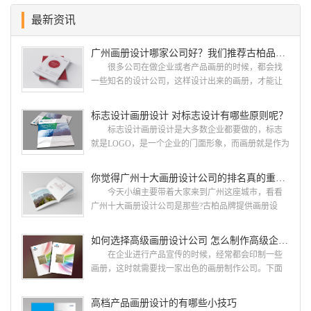
最新资讯
广州画册设计哪家公司好？我们推荐古柏品牌设计
很多公司在做企业或者产品画册的时候，都会找
一些知名的设计公司，这样设计出来的画册，才能让
人眼前一亮，才能够给公司带来好的效益，下面小编
就给大家说说广州画册设计找哪家公司。 广州画
标志设计画册设计 对标志设计有哪些原则呢？
册设计哪家公司好？本地人都会选择古柏品牌设
标志设计画册设计是大多数企业都要做的，标志
计 广州古柏品牌设计有限公司成立于2004年，是
就是LOGO，是一个企业的门面形象，而画册就是作为
由一群专业、独特的IT精英组成的团队。一直以来，
宣传，把企业的形象和活动更好的植入给大众，标志
古柏网页设计工作室紧贴网络时代的发展潮流，对中
设计画册设计两个都是不能缺少的。标志设计画册设
你觉得广州十大画册设计公司的排名真的重要吗？
国网络应用的现状和趋势有很深的...
计 简练、概括、完美!即要成功到几乎找不至更好
今天小编主要带着大家来到广州这座城市，看看
的替代方案的程度是我们的目标，其难度比之其它任
广州十大画册设计公司是那些?古柏品牌提供画册设
何艺术设计都要大得多。因此古柏品牌设计对标志设
计，宣传册设计,排版设计，画册印刷服务,拥有15年设
计画册设计遵循以下的原则： 1.详尽明了标志的使
计经验,服务过3000多家的广州集团/单位/产品/目录画
如何选择高级画册设计公司 怎么制作高级企业画册
用目的、适用范畴并深刻...
册设计/印刷公司。相信不少喜欢设计的小伙伴都会对
在企业进行产品宣传的时候，经常都会印制一些
今天的内容感兴趣吧! 一、广州的古柏设计 古
画册，这时就需要找一家出色的画册制作公司。下面
柏品牌设计系品牌策划与推广，企业vi形象设计、平面
古柏品牌设计就给大家说说如何选择高级画册设计公
设计、产品包装设计、高档画册设计、网站建设与推
司，怎么制作高级企业画册?高级画册设计公司 如
高档产品画册设计的有哪些小技巧
广的专业...
何选择高级画册设计公司 首先是员工的能力是否