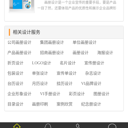
画册设计是一个企业宣传的重要手段，要是产品
过硬。这包括调研人员观察捕捉信息、与企业顺利沟
一目了然，还要体现产品的优质性和展示企业品牌形
通进而获取重要信息的能力;摄影人员拍摄出真实有效
象。高档产品画册设计有哪些小技巧，我们一起来看
且让人震惊的照片的能力;设计人员高水平的审美、熟
看古柏品牌设计怎么说!高档产品画册设计 1、高档
练掌握制作软件，深谙画册设...
产品画册设计要注重企业文化，引起客户关注 现
在企业都在使用产品画册来进行市场宣传，高档产品
相关设计服务
画册设计就应该更多的重视对于商家信息的体现，一
公司画册设计
集团画册设计
单位画册设计
个成功的高档产品画册设计，能够将一个公司的企业
精神、核心理念和企业文化展现...
产品画册设计
招商画册设计
画册设计
海报设计
折页设计
LOGO设计
名片设计
宣传册设计
包装设计
单张设计
宣传单设计
杂志设计
台历设计
月历设计
挂历设计
VI品牌设计
企业形象设计
VI手册设计
彩页设计
图册设计
目录设计
画册印刷
案例欣赏
纪念册设计