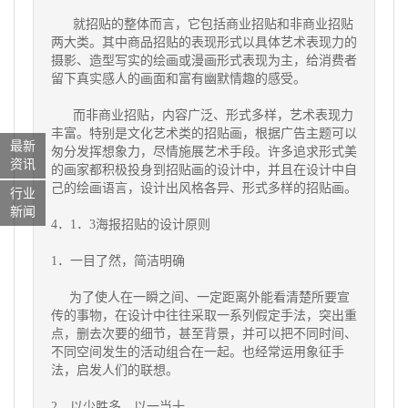
就招贴的整体而言，它包括商业招贴和非商业招贴
两大类。其中商品招贴的表现形式以具体艺术表现力的
摄影、造型写实的绘画或漫画形式表现为主，给消费者
留下真实感人的画面和富有幽默情趣的感受。
而非商业招贴，内容广泛、形式多样，艺术表现力
丰富。特别是文化艺术类的招贴画，根据广告主题可以
最新
匆分发挥想象力，尽情施展艺术手段。许多追求形式美
资讯
的画家都积极投身到招贴画的设计中，并且在设计中自
己的绘画语言，设计出风格各异、形式多样的招贴画。
行业
新闻
4．1．3海报招贴的设计原则
1．一目了然，简洁明确
为了使人在一瞬之间、一定距离外能看清楚所要宣
传的事物，在设计中往往采取一系列假定手法，突出重
点，删去次要的细节，甚至背景，并可以把不同时间、
不同空间发生的活动组合在一起。也经常运用象征手
法，启发人们的联想。
2．以少胜多，以一当十