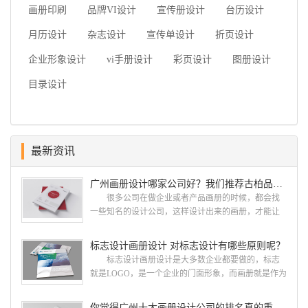
画册印刷
品牌VI设计
宣传册设计
台历设计
月历设计
杂志设计
宣传单设计
折页设计
企业形象设计
vi手册设计
彩页设计
图册设计
目录设计
最新资讯
广州画册设计哪家公司好？我们推荐古柏品牌设计
很多公司在做企业或者产品画册的时候，都会找
一些知名的设计公司，这样设计出来的画册，才能让
人眼前一亮，才能够给公司带来好的效益，下面小编
就给大家说说广州画册设计找哪家公司。 广州画
标志设计画册设计 对标志设计有哪些原则呢？
册设计哪家公司好？本地人都会选择古柏品牌设
标志设计画册设计是大多数企业都要做的，标志
计 广州古柏品牌设计有限公司成立于2004年，是
就是LOGO，是一个企业的门面形象，而画册就是作为
由一群专业、独特的IT精英组成的团队。一直以来，
宣传，把企业的形象和活动更好的植入给大众，标志
古柏网页设计工作室紧贴网络时代的发展潮流，对中
设计画册设计两个都是不能缺少的。标志设计画册设
你觉得广州十大画册设计公司的排名真的重要吗？
国网络应用的现状和趋势有很深的...