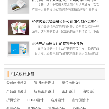
计 简练、概括、完美!即要成功到几乎找不至更好
今天小编主要带着大家来到广州这座城市，看看
的替代方案的程度是我们的目标，其难度比之其它任
广州十大画册设计公司是那些?古柏品牌提供画册设
何艺术设计都要大得多。因此古柏品牌设计对标志设
计，宣传册设计,排版设计，画册印刷服务,拥有15年设
计画册设计遵循以下的原则： 1.详尽明了标志的使
计经验,服务过3000多家的广州集团/单位/产品/目录画
如何选择高级画册设计公司 怎么制作高级企业画册
用目的、适用范畴并深刻...
册设计/印刷公司。相信不少喜欢设计的小伙伴都会对
在企业进行产品宣传的时候，经常都会印制一些
今天的内容感兴趣吧! 一、广州的古柏设计 古
画册，这时就需要找一家出色的画册制作公司。下面
柏品牌设计系品牌策划与推广，企业vi形象设计、平面
古柏品牌设计就给大家说说如何选择高级画册设计公
设计、产品包装设计、高档画册设计、网站建设与推
司，怎么制作高级企业画册?高级画册设计公司 如
高档产品画册设计的有哪些小技巧
广的专业...
何选择高级画册设计公司 首先是员工的能力是否
画册设计是一个企业宣传的重要手段，要是产品
过硬。这包括调研人员观察捕捉信息、与企业顺利沟
一目了然，还要体现产品的优质性和展示企业品牌形
通进而获取重要信息的能力;摄影人员拍摄出真实有效
象。高档产品画册设计有哪些小技巧，我们一起来看
且让人震惊的照片的能力;设计人员高水平的审美、熟
看古柏品牌设计怎么说!高档产品画册设计 1、高档
练掌握制作软件，深谙画册设...
产品画册设计要注重企业文化，引起客户关注 现
在企业都在使用产品画册来进行市场宣传，高档产品
相关设计服务
画册设计就应该更多的重视对于商家信息的体现，一
公司画册设计
集团画册设计
单位画册设计
个成功的高档产品画册设计，能够将一个公司的企业
精神、核心理念和企业文化展现...
产品画册设计
招商画册设计
画册设计
海报设计
折页设计
LOGO设计
名片设计
宣传册设计
包装设计
单张设计
宣传单设计
杂志设计