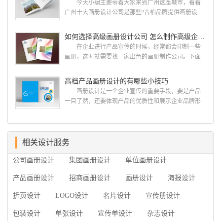
今天小编主要带着大家来到广州这座城市，看看
的替代方案的程度是我们的目标，其难度比之其它任
广州十大画册设计公司是那些?古柏品牌提供画册设
何艺术设计都要大得多。因此古柏品牌设计对标志设
计，宣传册设计,排版设计，画册印刷服务,拥有15年设
计画册设计遵循以下的原则： 1.详尽明了标志的使
计经验,服务过3000多家的广州集团/单位/产品/目录画
如何选择高级画册设计公司 怎么制作高级企业画册
用目的、适用范畴并深刻...
册设计/印刷公司。相信不少喜欢设计的小伙伴都会对
在企业进行产品宣传的时候，经常都会印制一些
今天的内容感兴趣吧! 一、广州的古柏设计 古
画册，这时就需要找一家出色的画册制作公司。下面
柏品牌设计系品牌策划与推广，企业vi形象设计、平面
古柏品牌设计就给大家说说如何选择高级画册设计公
设计、产品包装设计、高档画册设计、网站建设与推
司，怎么制作高级企业画册?高级画册设计公司 如
高档产品画册设计的有哪些小技巧
广的专业...
何选择高级画册设计公司 首先是员工的能力是否
画册设计是一个企业宣传的重要手段，要是产品
过硬。这包括调研人员观察捕捉信息、与企业顺利沟
一目了然，还要体现产品的优质性和展示企业品牌形
通进而获取重要信息的能力;摄影人员拍摄出真实有效
象。高档产品画册设计有哪些小技巧，我们一起来看
且让人震惊的照片的能力;设计人员高水平的审美、熟
看古柏品牌设计怎么说!高档产品画册设计 1、高档
练掌握制作软件，深谙画册设...
产品画册设计要注重企业文化，引起客户关注 现
在企业都在使用产品画册来进行市场宣传，高档产品
相关设计服务
画册设计就应该更多的重视对于商家信息的体现，一
公司画册设计
集团画册设计
单位画册设计
个成功的高档产品画册设计，能够将一个公司的企业
精神、核心理念和企业文化展现...
产品画册设计
招商画册设计
画册设计
海报设计
折页设计
LOGO设计
名片设计
宣传册设计
包装设计
单张设计
宣传单设计
杂志设计