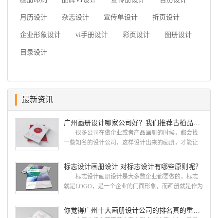
月历设计
杂志设计
宣传单设计
折页设计
企业形象设计
vi手册设计
彩页设计
图册设计
目录设计
最新资讯
广州画册设计哪家公司好？我们推荐古柏品牌设计
很多公司在做企业或者产品画册的时候，都会找
一些知名的设计公司，这样设计出来的画册，才能让
人眼前一亮，才能够给公司带来好的效益，下面小编
就给大家说说广州画册设计找哪家公司。 广州画
标志设计画册设计 对标志设计有哪些原则呢？
册设计哪家公司好？本地人都会选择古柏品牌设
标志设计画册设计是大多数企业都要做的，标志
计 广州古柏品牌设计有限公司成立于2004年，是
就是LOGO，是一个企业的门面形象，而画册就是作为
由一群专业、独特的IT精英组成的团队。一直以来，
宣传，把企业的形象和活动更好的植入给大众，标志
古柏网页设计工作室紧贴网络时代的发展潮流，对中
设计画册设计两个都是不能缺少的。标志设计画册设
你觉得广州十大画册设计公司的排名真的重要吗？
国网络应用的现状和趋势有很深的...
计 简练、概括、完美!即要成功到几乎找不至更好