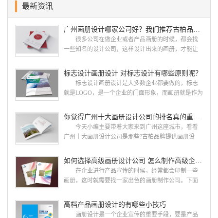
最新资讯
广州画册设计哪家公司好？我们推荐古柏品牌设计
很多公司在做企业或者产品画册的时候，都会找
一些知名的设计公司，这样设计出来的画册，才能让
人眼前一亮，才能够给公司带来好的效益，下面小编
就给大家说说广州画册设计找哪家公司。 广州画
标志设计画册设计 对标志设计有哪些原则呢？
册设计哪家公司好？本地人都会选择古柏品牌设
标志设计画册设计是大多数企业都要做的，标志
计 广州古柏品牌设计有限公司成立于2004年，是
就是LOGO，是一个企业的门面形象，而画册就是作为
由一群专业、独特的IT精英组成的团队。一直以来，
宣传，把企业的形象和活动更好的植入给大众，标志
古柏网页设计工作室紧贴网络时代的发展潮流，对中
设计画册设计两个都是不能缺少的。标志设计画册设
你觉得广州十大画册设计公司的排名真的重要吗？
国网络应用的现状和趋势有很深的...
计 简练、概括、完美!即要成功到几乎找不至更好
今天小编主要带着大家来到广州这座城市，看看
的替代方案的程度是我们的目标，其难度比之其它任
广州十大画册设计公司是那些?古柏品牌提供画册设
何艺术设计都要大得多。因此古柏品牌设计对标志设
计，宣传册设计,排版设计，画册印刷服务,拥有15年设
计画册设计遵循以下的原则： 1.详尽明了标志的使
计经验,服务过3000多家的广州集团/单位/产品/目录画
如何选择高级画册设计公司 怎么制作高级企业画册
用目的、适用范畴并深刻...
册设计/印刷公司。相信不少喜欢设计的小伙伴都会对
在企业进行产品宣传的时候，经常都会印制一些
今天的内容感兴趣吧! 一、广州的古柏设计 古
画册，这时就需要找一家出色的画册制作公司。下面
柏品牌设计系品牌策划与推广，企业vi形象设计、平面
古柏品牌设计就给大家说说如何选择高级画册设计公
设计、产品包装设计、高档画册设计、网站建设与推
司，怎么制作高级企业画册?高级画册设计公司 如
高档产品画册设计的有哪些小技巧
广的专业...
何选择高级画册设计公司 首先是员工的能力是否
画册设计是一个企业宣传的重要手段，要是产品