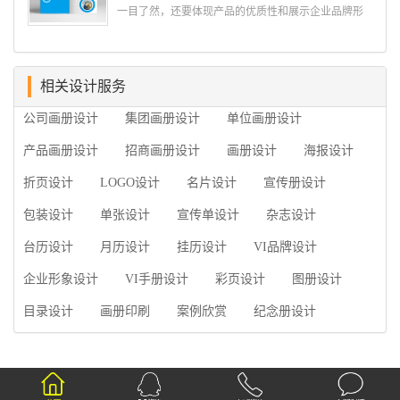
过硬。这包括调研人员观察捕捉信息、与企业顺利沟
一目了然，还要体现产品的优质性和展示企业品牌形
通进而获取重要信息的能力;摄影人员拍摄出真实有效
象。高档产品画册设计有哪些小技巧，我们一起来看
且让人震惊的照片的能力;设计人员高水平的审美、熟
看古柏品牌设计怎么说!高档产品画册设计 1、高档
练掌握制作软件，深谙画册设...
产品画册设计要注重企业文化，引起客户关注 现
在企业都在使用产品画册来进行市场宣传，高档产品
相关设计服务
画册设计就应该更多的重视对于商家信息的体现，一
公司画册设计
集团画册设计
单位画册设计
个成功的高档产品画册设计，能够将一个公司的企业
精神、核心理念和企业文化展现...
产品画册设计
招商画册设计
画册设计
海报设计
折页设计
LOGO设计
名片设计
宣传册设计
包装设计
单张设计
宣传单设计
杂志设计
台历设计
月历设计
挂历设计
VI品牌设计
企业形象设计
VI手册设计
彩页设计
图册设计
目录设计
画册印刷
案例欣赏
纪念册设计