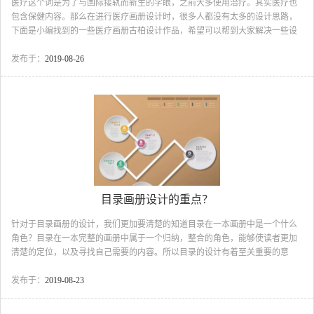
医疗这个词是为了与国际接轨而新生的字眼，之前大多使用治疗。其实医疗也
包含保健内容。那么在进行医疗画册设计时，很多人都没有太多的设计思路，
下面是小编找到的一些医疗画册古柏设计作品，希望可以帮到大家解决一些设
计问题。 医疗行业画册设计：封面及内页设计 医疗行业画册设计案例医疗
行业画册设计案例医疗行业画册设计案例医疗行业画册设计案例医疗行业画册
发布于：
2019-08-26
设计案例对于医疗公司画册设计需要一个简洁大气的画册封面，同时将最具营
销力的信息放在封面，例如说，最新的产品照片，能承诺客户好处的卖点，或
者的知名的品牌信息。总而言之，就是要让客户看到医疗画册封面的第...
目录画册设计的重点？
针对于目录画册的设计，我们更加要清楚的知道目录在一本画册中是一个什么
角色？目录在一本完整的画册中属于一个归纳，整合的角色，能够使读者更加
清楚的定位，以及寻找自己需要的内容。所以目录的设计有着至关重要的意
义：目录画册设计的重点意义： 作为一本画册的脸面，创意的目录设计更加
能够直接的抓住读者的眼球，古柏创意机构做出了一些可以参考的版式，希望
发布于：
2019-08-23
大家看后能有一些帮助.目录画册设计过于传统严谨的目录设计不免枯燥无味，
有时候可以换一种设计心思：目录画册设计目录画册设计的几点重要意