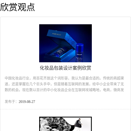
欣赏观点
化妆品包装设计案例欣赏
中国化妆品行业，用百花齐放这个词形容，我认为是最合适的。传统的商超渠
道，还是掌握在几个巨头手中，但是随着互联网的发展，给中小企业带来了无
数的机会。现在数以百计的中小化妆品企业在互联网攻城略地，电商，微商发
展的相当不错，甚至还有的倒攻线下的趋势。那么在竞争如此激烈的环境中，
怎么能在众多的品牌中脱颖而出，获得消费者的青睐呢？有人说产品质量，有
发布于：
2019-08-27
人说营销策略，但很少有人想到包装设计。在中国，很少有人认识到包装设计
对品牌的重要性。而我们纵观整个市场，那些做的比较好的，哪个设计不是充
满个性，美观。 化妆品包装设计案例欣赏为什么我认为包装设计对化妆品的
推广很重要，并不是...