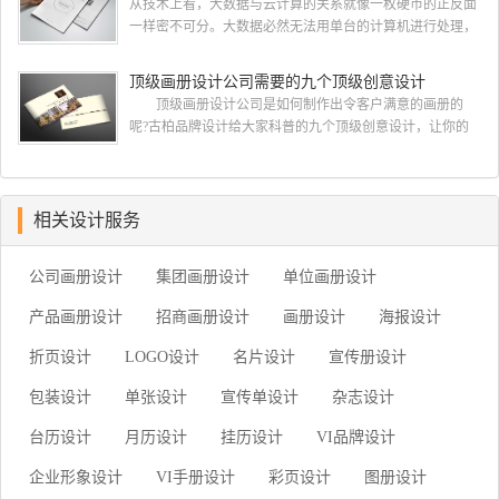
从技术上看，大数据与云计算的关系就像一枚硬币的正反面
询企业注册资本与经营状况的企业安全软件，客户们在招标
一样密不可分。大数据必然无法用单台的计算机进行处理，
的过程中可以根据查询到的信息进行综合对比，挑选出经营
必须采用分布式架构。它的特色在于对海量数据进行分布式
状况较为良好的企业。此外，投标公司的...
数据挖掘。但它必须依托云计算的分布式处理、分布式数据
顶级画册设计公司需要的九个顶级创意设计
库和云存储、虚拟化技术。最近古柏就接到一项关于大数据
顶级画册设计公司是如何制作出令客户满意的画册的
科技行业画册设计项目，下面我们一起开分析下由古柏小编
呢?古柏品牌设计给大家科普的九个顶级创意设计，让你的
带来的这组大数据科技行业画册设计项目案例欣赏. 2020大
公司制作出优秀精彩令客户满意的画册，一起来看看
数据科技行业画册设...
吧。 顶级画册设计公司需要的十个顶级创意设计一：在
开始之前了解你的目的 当您在考虑如何设计宣传册时，
首先要问客户为什么认为他们需要一本宣传册。然后让他们
相关设计服务
确定他们的目标。有时他们只是想要一个，因为他们的最后
一本小册子没有用 如果他们为你提出了一个简要...
公司画册设计
集团画册设计
单位画册设计
产品画册设计
招商画册设计
画册设计
海报设计
折页设计
LOGO设计
名片设计
宣传册设计
包装设计
单张设计
宣传单设计
杂志设计
台历设计
月历设计
挂历设计
VI品牌设计
企业形象设计
VI手册设计
彩页设计
图册设计