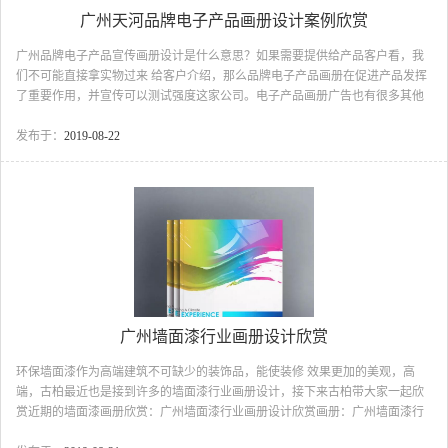
广州天河品牌电子产品画册设计案例欣赏
广州品牌电子产品宣传画册设计是什么意思？如果需要提供给产品客户看，我
们不可能直接拿实物过来 给客户介绍，那么品牌电子产品画册在促进产品发挥
了重要作用，并宣传可以测试强度这家公司。电子产品画册广告也有很多其他
的意义，例如，这类政策可以有很好的广告效应，直接送给客户的礼物画册，
那么客户就看到这个画册，从而增加产品的可视观。接下来我们跟着古柏一起
发布于：
2019-08-22
欣赏近期的广州天河品牌电子产品画册设计：广州天河品牌电子产品画册设
计：封面都会采取比较现代感的视感广州天河品牌电子产品画册设计图广州天
河品牌电子产品画册设计：选定风格后我们会按着客户选定的风格方向进行广
州天河品牌电子产品画册设计图3.广州天河品牌电子产品画册...
广州墙面漆行业画册设计欣赏
环保墙面漆作为高端建筑不可缺少的装饰品，能使装修 效果更加的美观，高
端，古柏最近也是接到许多的墙面漆行业画册设计，接下来古柏带大家一起欣
赏近期的墙面漆画册欣赏：广州墙面漆行业画册设计欣赏画册：广州墙面漆行
业画册设计图封面设计：古柏选择了色彩绚丽的色彩形式，表现了墙面漆行业