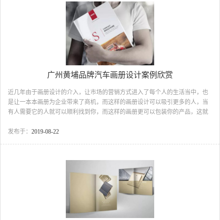
义： 1、首先要明白的是目录主要的内容是记录文件名列表和子目录列表，
而不是实际存放数据的地...
广州黄埔品牌汽车画册设计案例欣赏
近几年由于画册设计的介入，让市场的营销方式进入了每个人的生活当中，也
是让一本本画册为企业带来了商机，而这样的画册设计可以吸引更多的人，当
有人需要它的人就可以顺利找到你，而这样的画册更可以包装你的产品，这就
是所谓的画册的效果与宣传的方式。在信息加速时代汽车行业越来越多，下面
我们与 古柏一起欣赏广州黄埔品牌汽车画册设计：广州黄埔品牌汽车画册设
发布于：
2019-08-22
计：封面设计速度与激情广州黄埔品牌汽车画册设计图2.广州黄埔品牌汽车画
册设计：内页构建以封面风格为主，色调一致设计广州黄埔品牌汽车画册设计
图广州黄埔品牌汽车画册设计图广州黄埔品牌汽车画册设计图此次广州黄埔品
牌汽车画册设计项目，古柏品牌设计这边也是与该企业领导沟...