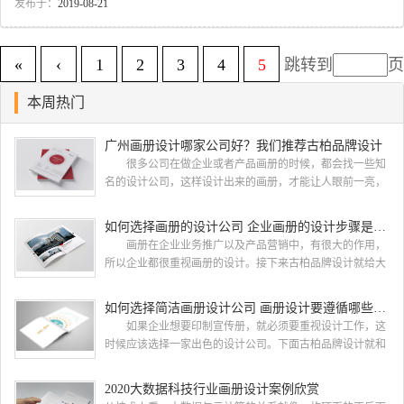
的特征色彩斑斓广州墙面漆行业画册设计图2.广州墙面漆行业画册设计目录设
发布于：
2019-08-21
计：目录方面我们考虑到封面的链接性质，按照这个风格创作：广州墙面漆行
业画册设计图3.广州墙面漆行业画册设计内页：选定风格古柏依照画册的创作
风格进行的内页设计，全篇幅以色彩为主的形式反面突出产品的协调性广州墙
«
‹
1
2
3
4
5
跳转到
页
面漆行业画册设计图广州墙面漆行业画册设计图广州墙面漆...
本周热门
广州画册设计哪家公司好？我们推荐古柏品牌设计
很多公司在做企业或者产品画册的时候，都会找一些知
名的设计公司，这样设计出来的画册，才能让人眼前一亮，
才能够给公司带来好的效益，下面小编就给大家说说广州画
册设计找哪家公司。 广州画册设计哪家公司好？本地人
如何选择画册的设计公司 企业画册的设计步骤是怎样的
都会选择古柏品牌设计 广州古柏品牌设计有限公司成立
画册在企业业务推广以及产品营销中，有很大的作用，
于2004年，是由一群专业、独特的IT精英组成的团队。一直
所以企业都很重视画册的设计。接下来古柏品牌设计就给大
以来，古柏网页设计工作室紧贴网络时代的发展潮流，对中
家介绍如何选择画册的设计公司，企业画册的设计步骤是怎
国网络应用的现状和趋势有很深的...
样的? 画册的设计公司 如何选择画册的设计公
如何选择简洁画册设计公司 画册设计要遵循哪些原则
司 一，设计水准，这个可以通过设计公司之前的案例来
如果企业想要印制宣传册，就必须要重视设计工作，这
大概判断一下，比如之前是否做过类似的行业等等 二，
时候应该选择一家出色的设计公司。下面古柏品牌设计就和
设计价格，设计费这块 整个行业参差不齐，一般的200-300
大家一同来看看如何选择简洁画册设计公司，画册设计要遵
元/p，中等在300-500元/...
循哪些原则? 简洁画册设计公司 如何选择简洁画册
2020大数据科技行业画册设计案例欣赏
设计公司 一、看公司背景 互联网上存在许多可以查