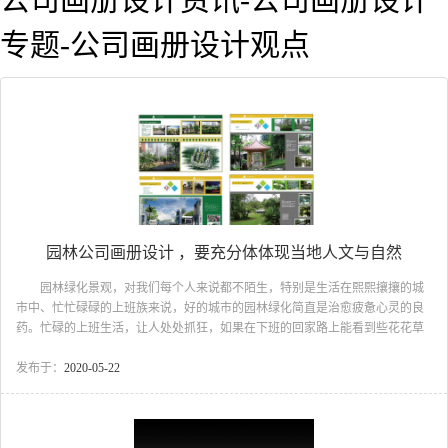
专题-公司画册设计观点
园林公司画册设计 ，要充分体体现当地人文与自然
园林绿化景观，对我们每个人来说都不陌生，特别是生活在熙熙攘攘的城
市中、忙忙碌碌的上班族来说，好的城市的园林绿化简直是治愈疲惫心灵的良
药。忙碌的上班生活，让人处处抓狂，如果在下班的回家路上能看到些花花草
草必是最美好的事吧!古柏品牌设计也希望在园林公司画册设计方面为城市绿化
尽一点微薄之力园林。优秀的公司画册设计 ，要充分体体现当地人文与自
发布于：
2020-05-22
然! 园林公司画册设计 1、园林公司画册是园林艺术的缩影，要充分体
体现当地人文与自然 园林公司画册设计，要将地区自然风光与历史文化底
蕴融入其中。在选用插图是要充分展示当地地质地貌、人文历史所形成的特有