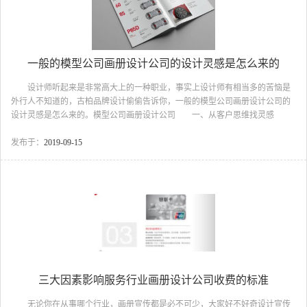
一般的模型公司画册设计公司的设计灵感是怎么来的
设计师听起来是非常高大上的一种职业，事实上设计师有相当多的苦恼是
外行人不知道的，古柏品牌设计偷偷告诉你，一般的模型公司画册设计公司的
设计灵感是怎么来的。模型公司画册设计公司 一、从客户思维找灵感
漫无目标的设计，不但会浪费设计时间，而且设计出来的作品，很难让客户满
意，虽说设计是需要有那种天马行空的思维，但是那种思维体现在艺术的创作
发布于：
2019-09-15
上，要是用在商业化的角度就不合适了，商业化的设计，是需要在规定的时间
内，达到最好的效益，这就需要给自己的想法加个定位，根据客户的思维，来
设计出符合客户作品。这不意味着一味奉承客户，而是需要结合客户思维来描
绘出自己的设计灵感，这样设计出的作品才是双赢的。 二、...
三大因素影响服务行业画册设计公司收费的标准
无论你在从事哪个行业，画册宣传都是必不可少，大家好不好奇设计宣传