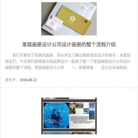
了，你的甲方才能真正满意。 二、兵马未动,粮草先行 宣传册制作，要
制定好详细计划，分阶段实施设计任务，不能什么都没有准...
家庭画册设计公司设计画册的整个流程介绍
我们只看到了完美的画册，却从未去了解过画册背后设计的艰辛，亲爱的
朋友们，今天我们就随着古柏品牌设计一起来了解一下家庭画册设计公司设计
画册的整个流程。家庭画册设计公司 一、前期准备 设计企业画册前，
企业与画册设计公司都要了解双方情况，明确此次画册设计的目的，对整本画
册进行细致周密的统筹布局安排，一定要明确此次画册设计是介绍企业内部文
发布于：
2019-09-12
化的画册还是用于外部宣传推广的画册，是以产品为主还是以突出企业为主，
整本画册大概多少页，纸张类型又是哪种?还有要设计什么风格的画册，不同类
型的价格又是多少等，这个前期都要认真沟通的，是影响着画册设计工作的开
展，和设计师对画册的构思和定位。 二、设计制作步骤 ...