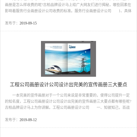
画册是怎么样收费的呢?古柏品牌设计马上给广大网友们进行揭秘，哪些因素在
影响着服务行业画册设计公司收费的标准。服务行业画册设计公司 1、具体
的p数来分析 当下的宣传册设计价格一般都是根据具体的p数来决定价格
的。例如，有1p200-500元的，也有1p是500元以上的。估计会有人纳闷，怎么
发布于：
2019-09-15
会还有这样的价格标准呢?其实，这也不难理解的。宣传册设计价格的标准，本
来都是应该从具体的p数去决定的。不可能设计20p和设计30p价格一样，不过行
业遵循一个定律，设计的p数多了，单个p数的价格相应会有所下降。 2、根
据具体内容去分析 内容...
工程公司画册设计公司设计出完美的宣传画册三大要点
一本完美的宣传画册对于一个公司来说是非常重要的，使得公司提升一定
的知名度，工程公司画册设计公司设计出完美的宣传画册三大要点都有哪些呢?
古柏品牌设计马上为你讲解。工程公司画册设计公司 一、知彼知己，百战
不殆 其实对于每一次设计任务来说，都如同每一次行军打战，古代打战过
程中，也不是草率的调动调动人马，战斗就能打起来，而是需要做足前期准备
发布于：
2019-09-12
活动，详细知道各种情况，和自己的优势，加上对方的一些情况，知道的越清
楚，了解的越透彻，你的胜算也就越大，而对于宣传册设计制作来说，胜算大