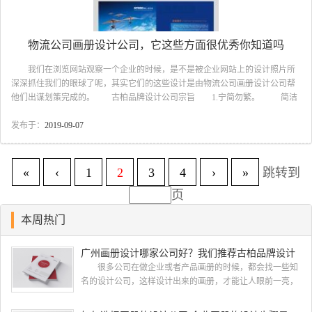
物流公司画册设计公司，它这些方面很优秀你知道吗
我们在浏览网站观察一个企业的时候，是不是被企业网站上的设计照片所
深深抓住我们的眼球了呢，其实它们的这些设计是由物流公司画册设计公司帮
他们出谋划策完成的。 古柏品牌设计公司宗旨 1.宁简勿繁。 简洁
可使封面设计意图明确，而明确的图形会具有很强的视觉冲击力。要尽量用少
的设计元素营造丰富的画面。去掉一切多余的东西，不要把设计语言说完，要
发布于：
2019-09-07
把想象的空间留给读者。我们有些编辑总想在封面上表达太多的东西，生怕读
者不了解书的内容。而实际情况是：一个小小的封面也不可能承载太多的信
息，结果往往是适得其反。倒不如大胆地舍弃，抓住和突出最能打动人心的东
«
‹
1
2
3
4
›
»
跳转到
西，得到以一当十的效果。 2.宁穏勿乱 有时...
页
本周热门
广州画册设计哪家公司好？我们推荐古柏品牌设计
很多公司在做企业或者产品画册的时候，都会找一些知
名的设计公司，这样设计出来的画册，才能让人眼前一亮，
才能够给公司带来好的效益，下面小编就给大家说说广州画
册设计找哪家公司。 广州画册设计哪家公司好？本地人