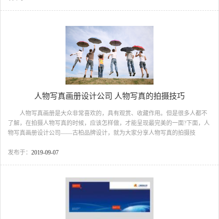
爱好，于是决定组成一种联盟，事实上这就是私人会所诞生的最初。随着时代
的变迁，由于这种俱乐部为相同社会阶层的人士提供了一种私密性的社交环境
大受欢迎并逐渐流行开来，发展到今天的全球俱乐部景...
人物写真画册设计公司 人物写真的拍摄技巧
人物写真画册是大众非常喜欢的，具有观赏、收藏作用。但是很多人都不
了解，在拍摄人物写真的时候，应该怎样做，才能呈现最完美的一面?下面，人
物写真画册设计公司——古柏品牌设计，就为大家分享人物写真的拍摄技
巧。 1、如何让人物呈现出最佳状态：学习控制灯光和控制被摄体的姿势。
关键是要使用戏剧化的灯光，我所说的戏剧化的灯光其实是没有光。模特出身
发布于：
2019-09-07
的人物拍摄被打亮的越少，最终的照片效果越好。实际上，考虑剪影或长距离
夜间拍摄，也就是距离被拍摄人物100-200码，在这个距离上任何人都看起来非
常不错 2、头部空间缩小：当一般人拍摄快照时，他们总是在被摄人物头顶
上方留有太多空间，这是大多数业余爱好者常犯的错...