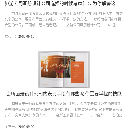
旅游公司画册设计公司选择的时候考虑什么 为你解答这个问题
旅游公司画册设计公司选择的时候考虑什么呢?毕竟在我们的生活中，有这
么多的公司，要是在里面进行挑选，不掌握一定的方法，可以帮助我们选择最
合适的公司，下面就一起来看看吧。 旅游公司画册设计公司 1、旅
游 古柏品牌设计指出"旅"是旅行，外出，即为了实现某一目的而在空间上
从甲地到乙地的行进过程;"游"是外出游览、观光、娱乐，即为达到这些目的所
发布于：
2019-09-10
作的旅行。二者合起来即旅游。所以，旅行偏重于行，旅游不但有"行"，且有
观光、娱乐含义。 2、画册设计 古柏品牌设计指出，平面设计师依据客
户的企业文化，市场推广策略合理安排画册(印刷品)画面的...
会所画册设计公司的表现手段有哪些呢 你需要掌握的技能
画册属于一种非常重要的宣传的方法，那么，会所画册设计公司的表现手
段有哪些呢?如果你想要搞清楚这个问题的话，就需要好好的研究下古柏品牌设
计在下文为大家分享的内容。 会所画册设计公司 1、"会所" 古柏品
牌设计指出"会所"英文为"Club"，音译即为俱乐部。在十七世纪的欧洲，世界上
第一家会员制俱乐部诞生在英国的一个咖啡馆里。由于参与者有着相同的兴趣
发布于：
2019-09-09