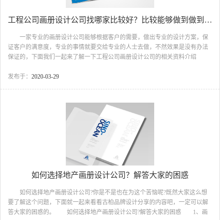
工程公司画册设计公司找哪家比较好？比较能够做到做到有的放矢？
一家专业的画册设计公司能够根据客户的需要，做出专业的设计方案，保
证客户的满意度，专业的事情就要交给专业的人士去做，不然效果是没有办法
保证的，下面我们一起来了解一下工程公司画册设计公司的相关资料介绍
吧。 工程公司画册设计公司 一、画册如何设计 选择颜色，在色调
上选择以深黄色为主的颜色，主要是因为工程一般都给人比较厚重的感觉，因
发布于：
2020-03-29
此这样的搭配会更和谐，更符合工程项目特性，然后再搭配黑色或者红色作为
点缀，这样就能够把整体风格氛围烘托出来，讲工程厚重感内涵表现得尤为突
出。版面富有层次感，在版面上通常上部分用色块铺满，通过这样的空间划
分，搭配图片以及内文的标题，中间用一条区隔线来装饰，让整个画面...
如何选择地产画册设计公司？解答大家的困惑
如何选择地产画册设计公司?你是不是也在为这个苦恼呢?既然大家这么想
要了解这个问题，下面就一起来看看古柏品牌设计分享的内容吧，一定可以解
答大家的困惑的。 如何选择地产画册设计公司?解答大家的困惑 1、画