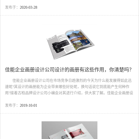
册设计分类 画册的分类很多，按分类的粗细不同，可能有上百种不同的画
册类型，下面按行业角度整理出14种画册设计的类型。 1.校庆画册:体现喜
发布于：
2020-03-28
庆、团圆、美好向上、怀旧的概念。 2.企业年报:针对企业本年度工作进程
的整体展现，设计一般都是大场面展现大事记，一般要求设计者要有深厚的文
化底蕴。 3.体育画册:时尚、动感、方便是这个行业的特点，根据具体的行
业不同，表现也略有不同。 4.公司画...
佳能企业画册设计公司设计的画册有这些作用，你清楚吗？
佳能企业画册设计公司在市场竞争日趋激烈的今天为什么能发展得如此迅
速呢?其设计的画册能为企业带来哪些好处呢，换句话说它到底能产生何种作
用?接着古柏品牌设计公司小编会对其进行介绍，供大家了解。佳能企业画册设
计公司 作用1：清晰明白的引见企业的面貌 在现在这个信息爆炸的时
代，注意力是有限的，如何在有限的时间内抓住有限的注意力，是各行各业都
发布于：
2019-10-01
在深思的问题。 宣传画册以直观的画面表现将企业面貌完整清晰的呈现到
用户眼前，在读图时代，画面已经比文字更具说服力，企业画册正好凸显出了
它的重要性，富有冲击感的画面和文字结合，更好的传达出企业的理念、精神
与风貌，吸引消费者的注意力，激发深入了解的愿望。 作...