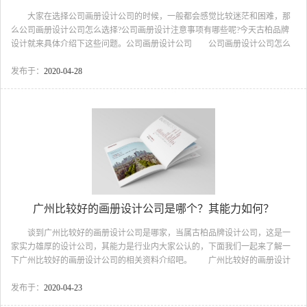
大家在选择公司画册设计公司的时候，一般都会感觉比较迷茫和困难，那
么公司画册设计公司怎么选择?公司画册设计注意事项有哪些呢?今天古柏品牌
设计就来具体介绍下这些问题。公司画册设计公司 公司画册设计公司怎么
选择？ 首先好的公司画册设计公司太多，还是要根据你的需求再确定!通过
查看这个公司画册设计公司的案例以及报价来衡量吧!最终看这家公司是否能根
发布于：
2020-04-28
据你们的要求规划出你们想要的效果!设计不能难，难于沟通! 很多企业选公
司画册设计公司，一是通过朋友推荐，一是去网站找几家，然后让报价做对
比，当然这样无可厚非，生意嘛，肯定是性价比越高越好。 这个时候问题
就出现了，第一种是。报价一看，两家报价价格相差很...
广州比较好的画册设计公司是哪个？其能力如何？
谈到广州比较好的画册设计公司是哪家，当属古柏品牌设计公司，这是一
家实力雄厚的设计公司，其能力是行业内大家公认的，下面我们一起来了解一
下广州比较好的画册设计公司的相关资料介绍吧。 广州比较好的画册设计
公司 一、注意事项 看预算，其实身为老板的你可能在做画册之前就有
一个预算，相信你也会针对这预算来选择画册公司来设计的，因此在众多画册
发布于：
2020-04-23
设计公司，你可能花了很长的时间在挑选，却浪费很多你的富贵时间和精力。