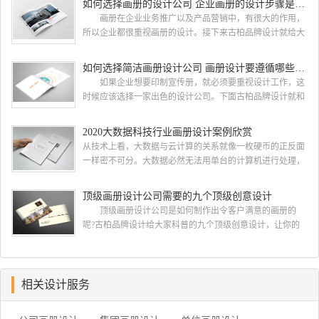
如何选择画册的设计公司 企业画册的设计步骤是怎样的
都会选择古柏品牌设计 广州古柏品牌设计有限公司成立
画册在企业业务推广以及产品营销中，有很大的作用，
于2004年，是由一群专业、独特的IT精英组成的团队。一直
所以企业都很重视画册的设计。接下来古柏品牌设计就给大
以来，古柏网页设计工作室紧贴网络时代的发展潮流，对中
家介绍如何选择画册的设计公司，企业画册的设计步骤是怎
国网络应用的现状和趋势有很深的...
样的? 画册的设计公司 如何选择画册的设计公
如何选择简洁画册设计公司 画册设计要遵循哪些原则
司 一，设计水准，这个可以通过设计公司之前的案例来
如果企业想要印制宣传册，就必须要重视设计工作，这
大概判断一下，比如之前是否做过类似的行业等等 二，
时候应该选择一家出色的设计公司。下面古柏品牌设计就和
设计价格，设计费这块 整个行业参差不齐，一般的200-300
大家一同来看看如何选择简洁画册设计公司，画册设计要遵
元/p，中等在300-500元/...
循哪些原则? 简洁画册设计公司 如何选择简洁画册
2020大数据科技行业画册设计案例欣赏
设计公司 一、看公司背景 互联网上存在许多可以查
从技术上看，大数据与云计算的关系就像一枚硬币的正反面
询企业注册资本与经营状况的企业安全软件，客户们在招标
一样密不可分。大数据必然无法用单台的计算机进行处理，
的过程中可以根据查询到的信息进行综合对比，挑选出经营
必须采用分布式架构。它的特色在于对海量数据进行分布式
状况较为良好的企业。此外，投标公司的...
数据挖掘。但它必须依托云计算的分布式处理、分布式数据
顶级画册设计公司需要的九个顶级创意设计
库和云存储、虚拟化技术。最近古柏就接到一项关于大数据
顶级画册设计公司是如何制作出令客户满意的画册的
科技行业画册设计项目，下面我们一起开分析下由古柏小编
呢?古柏品牌设计给大家科普的九个顶级创意设计，让你的
带来的这组大数据科技行业画册设计项目案例欣赏. 2020大
公司制作出优秀精彩令客户满意的画册，一起来看看
数据科技行业画册设...
吧。 顶级画册设计公司需要的十个顶级创意设计一：在
开始之前了解你的目的 当您在考虑如何设计宣传册时，
首先要问客户为什么认为他们需要一本宣传册。然后让他们
相关设计服务
确定他们的目标。有时他们只是想要一个，因为他们的最后
一本小册子没有用 如果他们为你提出了一个简要...