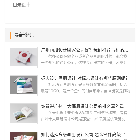
目录设计
最新资讯
广州画册设计哪家公司好？我们推荐古柏品牌设计
很多公司在做企业或者产品画册的时候，都会找
一些知名的设计公司，这样设计出来的画册，才能让
人眼前一亮，才能够给公司带来好的效益，下面小编
就给大家说说广州画册设计找哪家公司。 广州画
标志设计画册设计 对标志设计有哪些原则呢？
册设计哪家公司好？本地人都会选择古柏品牌设
标志设计画册设计是大多数企业都要做的，标志
计 广州古柏品牌设计有限公司成立于2004年，是
就是LOGO，是一个企业的门面形象，而画册就是作为
由一群专业、独特的IT精英组成的团队。一直以来，
宣传，把企业的形象和活动更好的植入给大众，标志
古柏网页设计工作室紧贴网络时代的发展潮流，对中
设计画册设计两个都是不能缺少的。标志设计画册设
你觉得广州十大画册设计公司的排名真的重要吗？
国网络应用的现状和趋势有很深的...
计 简练、概括、完美!即要成功到几乎找不至更好
今天小编主要带着大家来到广州这座城市，看看
的替代方案的程度是我们的目标，其难度比之其它任
广州十大画册设计公司是那些?古柏品牌提供画册设
何艺术设计都要大得多。因此古柏品牌设计对标志设
计，宣传册设计,排版设计，画册印刷服务,拥有15年设
计画册设计遵循以下的原则： 1.详尽明了标志的使
计经验,服务过3000多家的广州集团/单位/产品/目录画
如何选择高级画册设计公司 怎么制作高级企业画册
用目的、适用范畴并深刻...
册设计/印刷公司。相信不少喜欢设计的小伙伴都会对