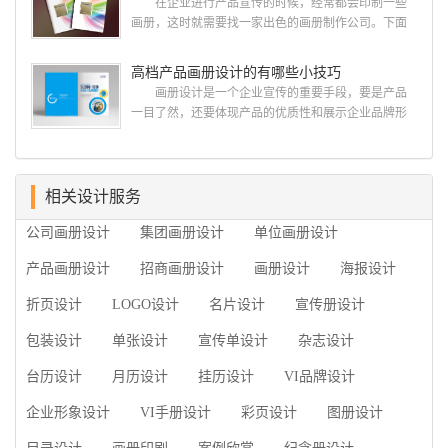
在企业进行产品宣传的时候，经常都会印制一些
今天的内容感兴趣吧! 一、广州的古柏设计 古
画册，这时就需要找一家出色的画册制作公司。下面
柏品牌设计系品牌策划与推广，企业vi形象设计、平面
古柏品牌设计就给大家说说如何选择高级画册设计公
设计、产品包装设计、高档画册设计、网站建设与推
司，怎么制作高级企业画册?高级画册设计公司 如
高档产品画册设计的有哪些小技巧
广的专业...
何选择高级画册设计公司 首先是员工的能力是否
画册设计是一个企业宣传的重要手段，要是产品
过硬。这包括调研人员观察捕捉信息、与企业顺利沟
一目了然，还要体现产品的优质性和展示企业品牌形
通进而获取重要信息的能力;摄影人员拍摄出真实有效
象。高档产品画册设计有哪些小技巧，我们一起来看
且让人震惊的照片的能力;设计人员高水平的审美、熟
看古柏品牌设计怎么说!高档产品画册设计 1、高档
练掌握制作软件，深谙画册设...
产品画册设计要注重企业文化，引起客户关注 现
在企业都在使用产品画册来进行市场宣传，高档产品
相关设计服务
画册设计就应该更多的重视对于商家信息的体现，一
公司画册设计
集团画册设计
单位画册设计
个成功的高档产品画册设计，能够将一个公司的企业
精神、核心理念和企业文化展现...
产品画册设计
招商画册设计
画册设计
海报设计
折页设计
LOGO设计
名片设计
宣传册设计
包装设计
单张设计
宣传单设计
杂志设计
台历设计
月历设计
挂历设计
VI品牌设计
企业形象设计
VI手册设计
彩页设计
图册设计