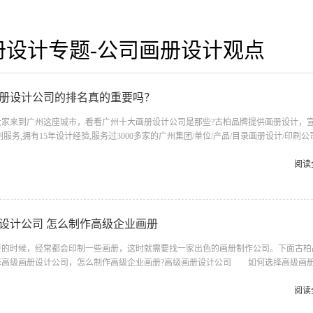
册设计专题-公司画册设计观点
册设计公司的排名真的重要吗？
来到广州这座城市，看看广州十大画册设计公司是那些?古柏品牌提供画册设计，
服务,拥有15年设计经验,服务过3000多家的广州集团/单位/产品/目录画册设计/印刷
伴都会对今天的内容感兴趣吧! 一、广州的古柏设计 古柏品牌设计系品牌策划
平面设计、产品包装设计、高档画册设计、网站建设与推广的专业设计和传播机构。主
阅读
，专业实力雄厚，成功为国内外众多知名企业提供了企业CI及品牌战略推广任务，同
并被众多企业认可。 古柏品牌设计专业团队，可以为...
设计公司 怎么制作高级企业画册
时候，经常都会印制一些画册，这时就需要找一家出色的画册制作公司。下面古柏
择高级画册设计公司，怎么制作高级企业画册?高级画册设计公司 如何选择高级画
力是否过硬。这包括调研人员观察捕捉信息、与企业顺利沟通进而获取重要信息的能
且让人震惊的照片的能力;设计人员高水平的审美、熟练掌握制作软件，深谙画册设计
阅读
心竞争力来自员工的优异性，专业的画册设计公司往往在各个层面都具有优秀的工作人