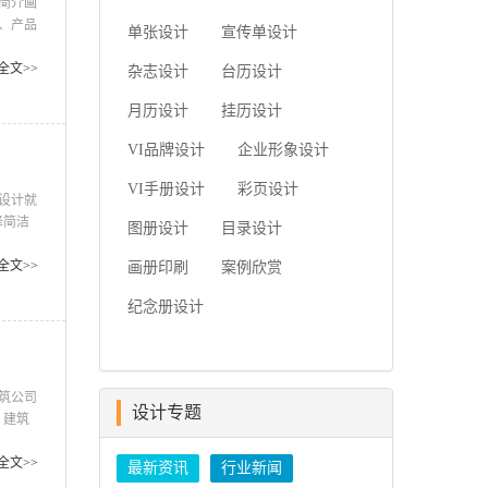
简介画
简要...
、产品
单张设计
宣传单设计
有什么
什么，
全文>>
杂志设计
台历设计
，让别
月历设计
挂历设计
VI品牌设计
企业形象设计
VI手册设计
彩页设计
设计就
择简洁
图册设计
目录设计
客户们
作伙伴
全文>>
画册印刷
案例欣赏
设计水
纪念册设计
筑公司
设计专题
 建筑
，公司
设计者
全文>>
最新资讯
行业新闻
格的定