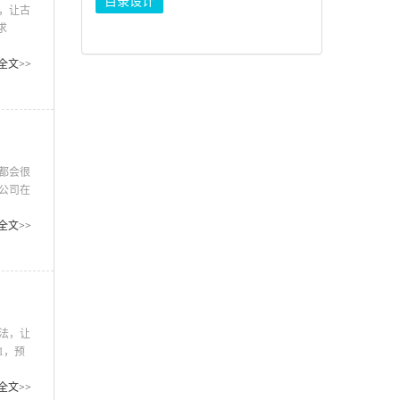
目录设计
，让古
计需求
采用什
大型说
全文>>
的内
都会很
公司在
公司画
造品牌
全文>>
花费那
法，让
1，预
，因此
对于选
全文>>