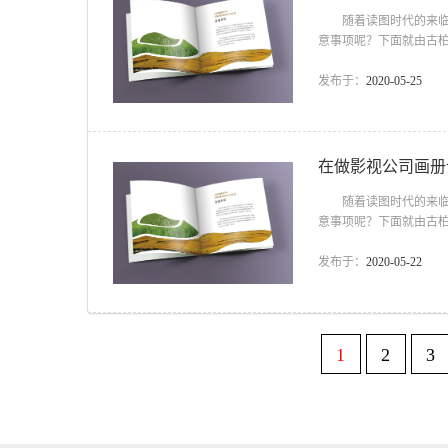
随着读图时代的来临，
意事项呢？下面就由古
视公司的影视公司文化
对象，分析面向对象对
发布于：
2020-05-25
明了;公司的品牌标志多
想度。在宣传册设计中也
在做影视公司画册
随着读图时代的来临，
意事项呢？下面就由古
视公司的影视公司文化
对象，分析面向对象对
发布于：
2020-05-22
明了;公司的品牌标志多
想度。在宣传册设计中也
1
2
3