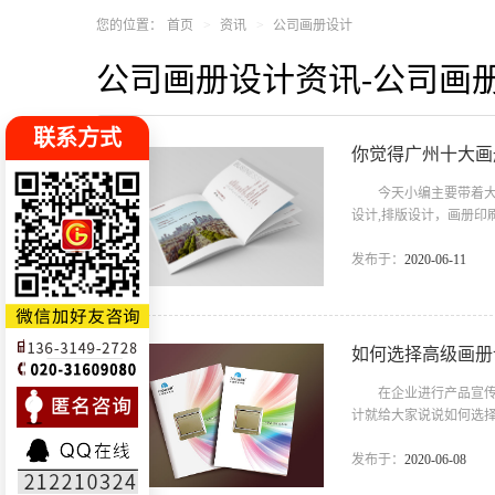
国网络应
您的位置：
首页
资讯
公司画册设计
，因此不
公司画册设计资讯-公司画
示性网
相应解决
重视于每
联系方式
你觉得广州十大画
意业务的
是我们致
今天小编主要带着大家
设计,排版设计，画册印刷
信不少喜欢设计的小伙
广，企业vi形象设计、
发布于：
2020-06-11
来自中央美院和清华美院
了丰富的商业策划经验，
如何选择高级画册
在企业进行产品宣传的
计就给大家说说如何选
公司 首先是员工的能
影人员拍摄出真实有效
发布于：
2020-06-08
制作能力等。企业的核