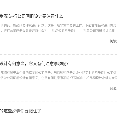
块。之后百铂会分享关于建筑公司的企业画册的设计方案。 3、创意设计...
步骤 进行公司画册设计要注意什么
的话，就必须要注意设计问题，这是一项非常重要的工作。下面古柏品牌设计就给
骤，进行公司画册设计要注意什么? 礼品公司画册设计 礼品公司画册设计步骤
员沟通确定制作思路、主体风格、开本大小等。 2、资料准备：将内容目录、文字
适当留出余量，以备选择。 3、设计：公司自有设计人员的：建议由公司设计人员
阅读
、产品等了解相对深入，沟通方便。设计人员也可根据自己对公司的了解充分发挥。设
4-5页内页，基本OK后再进行全部内页的详细设计。 4、画册制作...
设计有何意义，它又有何注意事项呢？
拥有属于本企业的精美的公司画册。当然这些画册是企业找专业的画册设计公司进
行旅游公司画册设计有何意义，它又有何注意事项呢?下面就由古柏品牌设计小编为大
公司画册设计的意义 一个成功的旅游公司画册设计可以浓缩企业历程和发展企业
推广公司形象，尤其是旅游行业是否能够让您的读者有种栩栩如生、身临其境的感觉很
阅读
个陌生的城市，想要探究的太多，却不知从何下手，这是很多人的通病。一本精致的旅
旅游公司画册设计 旅游公司画册设计的注意事项 如何将人的视觉感受提...
的这些步骤你要记住了