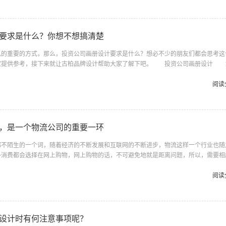
你就要选择你想要的风格，才能为你带来更多的顾客，才能在最短的时间，让你的设计
正是你所设计画册的目的与初衷吗? 3，设计时间，一般的画册设计公司...
要求是什么？你想不想搞清楚
重要的方式，那么，投资公司画册设计要求是什么？想必不少的朋友们都会思考这
家提供参考，接下来就让古柏品牌设计帮助大家了解下吧。 投资公司画册设计 
据客户的企业文化，市场推广策略合理安排画册(印刷品)画面的三大构成关系和画面
牌和产品广而告之的目的。 2、画册设计的分类 画册的分类很多，按分类的粗
阅读
画册类型，下面按行业角度整理出14种画册设计的类型。 1.校庆画册:体现喜庆、
 2.企业年报:针对企业本年度工作进程的整体展现，设计一般都是...
，是一个物流公司的重要一环
陌生的一个词，随着经济的不断发展和互联网的不断进步，物流这样一个行业也随
多消费都会选择在网上购物，网上购物的话，不可避免地就是距离问题，所以，需要相
我们所购买的商品。 那么，你知道每一个物流公司画册设计是怎么去设计的吗?，
何设计才能达到最大的宣传效果?这正是小编今天要给大家带来的话题：物流公司画册
阅读
多为打造品牌设计的相关平台，就小编知道的出名就有古柏品牌设计，里面较为系统
设计，物流公司画册设计的重要步骤主要有以下的几点： 一、中国物流 中国...
设计时有何注意事项呢？