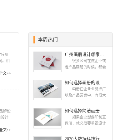
本周热门
广州画册设计哪家公司好？我们推荐古柏品牌设计
宣传册
公司。相
很多公司在做企业或
与推
者产品画册的时候，都会
创人员
全文>>
找一些知名的设计公司，
时积累
这样设计出来的画册，才
如何选择画册的设计公司 企业画册的设计步骤是怎样的
能让人眼前一亮，才能够
画册在企业业务推广
给公司带来好的效益，下
以及产品营销中，有很大
面小编就给大家说说广州
的作用，所以企业都很重
画册设计找哪家公
视画册的设计。接下来古
如何选择简洁画册设计公司 画册设计要遵循哪些原则
司。 广州画册设计哪
品牌设
柏品牌设计就给大家介绍
家公司好？本地人都会选
如果企业想要印制宣
册设计
如何选择画册的设计公
择古柏品牌设计 广州
传册，就必须要重视设计
力;摄
司，企业画册的设计步骤
古柏品牌设计有限公司成
工作，这时候应该选择一
罗辑的
全文>>
是怎样的? 画册的设计
立于2004年，是由一群专
家出色的设计公司。下面
员。其
2020大数据科技行业画册设计案例欣赏
公司 如何选择画册的