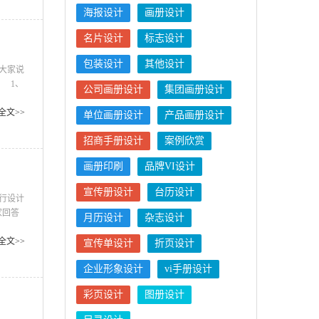
海报设计
画册设计
名片设计
标志设计
包装设计
其他设计
大家说
 1、
公司画册设计
集团画册设计
、图片
来进行
全文>>
单位画册设计
产品画册设计
计时可
招商手册设计
案例欣赏
画册印刷
品牌VI设计
宣传册设计
台历设计
行设计
家回答
月历设计
杂志设计
方向，
重要。
全文>>
宣传单设计
折页设计
游画册
企业形象设计
vi手册设计
彩页设计
图册设计