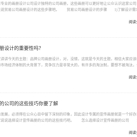
业的画册设计公司设计独特的公司画册，这些画册可以更好地让公众认识这家公司
说说贸易公司画册设计的这些步骤吧。 贸易公司画册设计的步骤 1)了解设
是需要什么性质的画册，是企业形象画册还是企业产品画册，画册大致要设计多少页，
成什么风格的，这些问题都是要沟通好的。 2)设计的重点 如果用单页说明书或
阅读
告内容时，需要多页的画册子形式，这种页数多的小册子，在编辑方针上必须要有一贯
提供给读者知识，所以在画册的布局或美术观点上，要使其发挥个性，具有...
册设计的重要性吗？
讲今天的主题：品牌公司画册设计，对，没错，这就是今天的主题，相信大家应该
的市场经济体制的大背景下，竞争压力是非常大的，有许多的淘汰制，要想不被淘汰，
错，刚开始的时候，应该如何打造一个品牌呢?创业的人都知道这是非常困难的，品牌
间，会有无数多的问题，那么该如何企业处理呢?下面由小编给大家说说吧。 在去打
阅读
明白品牌是什么?它的重要性在于哪里，对今后公司的运行有哪些好处，我们是否值得
一、什么是品牌 品牌是一个汉语词语，拼音是pǐn pái，是...
的公司的这些技巧你要了解
展，必须得在公众心目中留下深刻的印象，因此设计专属的宣传画册就是一个好办
家说说选择设计宣传画册的公司的这些技巧吧。 怎么选择设计宣传画册的公司 
可能在做画册之前就有一个预算，相信你也会针对这预算来选择宣传画册公司来设计的
你可能花了很长的时间在挑选，却浪费很多你的富贵时间和精力。 2，设计风格，
阅读