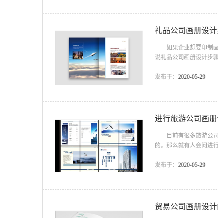
位和主要内容和包含的板
礼品公司画册设计
如果企业想要印制画册
说礼品公司画册设计步
基本思路确定：相关人
等资料素材准备齐全并
发布于：
2020-05-29
设计，对公司企业文化
先设计几种风格的封皮加
进行旅游公司画册
目前有很多旅游公司都
的。那么就有人会问进
上述问题。 进行旅游
向公众展现企业文化、
发布于：
2020-05-29
并且当人们初来驾到一
可以解决很多的问题。
贸易公司画册设计