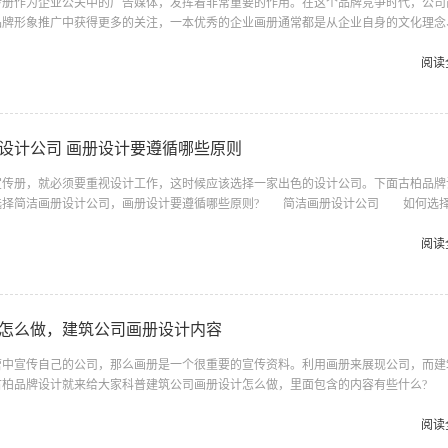
作为企业公关中的广告媒体，发挥着非常重要的作用。在这个品牌竞争时代，公司
品牌形象推广中获得更多的关注，一本优秀的企业画册通常都是从企业自身的文化理念
觉效果来展现企业的精神、文化以及产品信息，那么画册公司简介设计怎样写呢?有没
看看吧。 画册公司简介设计 什么是公司简介 广州画册设计欣赏公司简介是
阅读
介绍。画册中的企业简介不需要长篇大论，而是简单扼要的介绍公司的一段或几段文字
情况。 公司简介包括哪几个板块？ 古柏品牌设计公司简介一般包括以下...
设计公司 画册设计要遵循哪些原则
册，就必须要重视设计工作，这时候应该选择一家出色的设计公司。下面古柏品牌
选择简洁画册设计公司，画册设计要遵循哪些原则? 简洁画册设计公司 如何选
公司背景 互联网上存在许多可以查询企业注册资本与经营状况的企业安全软件，
据查询到的信息进行综合对比，挑选出经营状况较为良好的企业。此外，投标公司的合
阅读
家上海宣传册设计公司综合实力的指标。做工精细的上海宣传册设计公司对自身的艺术
一些大型企业的青睐从而成为合作伙伴。和投入资金较多、艺术水平较高的公...
怎么做，建筑公司画册设计内容
宣传自己的公司，那么画册是一个很重要的宣传资料。利用画册来展现公司，而建
古柏品牌设计就来给大家科普建筑公司画册设计怎么做，里面包含的内容有些什么?
1、设计之前，调研先行 要充分了解建筑行业的动态，建筑公司基本信息的掌握
作企业画册的目的就是要企业形象的建立。需要设计者做足准备、计划，需要制作画册
阅读
通，也是必要的。建筑公司画册设计 2、确定整体的画册设计方案 包括主题风