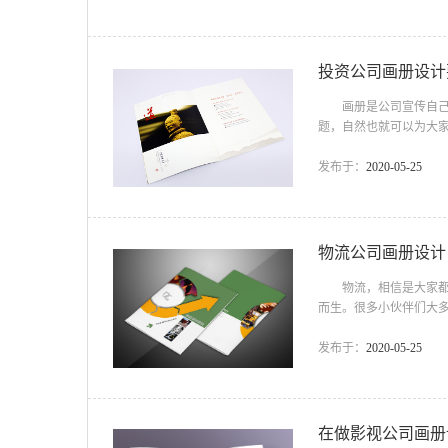
择宣传画册设计公司，
特，吸引人的眼睛，这不
投资公司画册设计
画册是公司宣传自己的
题，自然也就可以为大
册设计 平面设计师依
视觉关系使达到企业品
发布于：
2020-05-25
同，可能有上百种不同的
美好向上、怀旧的概念。
物流公司画册设计
物流，相信是大家都不
而生。很多小伙伴们大
流公司来帮助我们快递
LOGO。物流的名片如
发布于：
2020-05-25
计。 现在市场上有很
可以帮助物流公司画册
在做影视公司画册