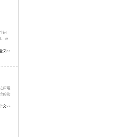
风格独
个问
1、画
元素的
细不
全文>>
团圆、
之应运
应的物
他的
设
全文>>
的服务