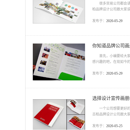
很多贸易公司都会请专
柏品牌设计公司跟大家
了解的内容主要有企业
么纸张，大致想要设计
发布于：
2020-05-29
明书无法容纳复杂的广
容，多彩多姿的画册，能
你知道品牌公司画
首先，小编要给大家讲
感兴趣的吧，在现如今
每一个环节都不可以出
册设计如何进行?这期
发布于：
2020-05-29
时，毫无疑问我们应该
么多的精力去打造品牌。 
选择设计宣传画册
一个公司想要更好的发
古柏品牌设计公司跟大
算，其实身为老板的你
在众多画册设计公司，
发布于：
2020-05-25