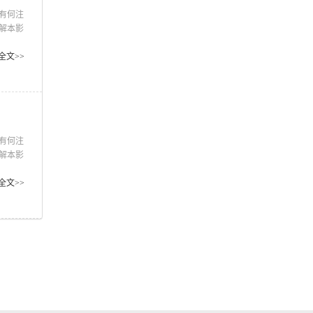
有何注
解本影
及面向
，简介
全文>>
接的联
有何注
解本影
及面向
，简介
全文>>
接的联