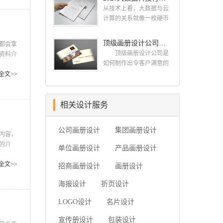
业、独特的IT精英组成的
古柏品牌设计就和大家一
设计公司 一，设计水
从技术上看，大数据与云
团队。一直以来，古柏网
同来看看如何选择简洁画
准，这个可以通过设计公
计算的关系就像一枚硬币
页设计工作室紧贴网络时
册设计公司，画册设计要
司之前的案例来大概判断
的正反面一样密不可分。
代的发展潮流，对中国网
遵循哪些原则? 简洁画
一下，比如之前是否做过
大数据必然无法用单台的
顶级画册设计公司需要的九个顶级创意设计
络应用的现状和趋势有很
册设计公司 如何选择
都会拿
类似的行业等等 二，
计算机进行处理，必须采
深的...
简洁画册设计公司
顶级画册设计公司是
资料介
设计价格，设计费这块 整
用分布式架构。它的特色
一、看公司背景 互联
如何制作出令客户满意的
从图片
个行业参差不齐，一般的
在于对海量数据进行分布
网上存在许多可以查询企
画册的呢?古柏品牌设计给
要素，
全文>>
200-300元/p，中等在300-
式数据挖掘。但它必须依
业注册资本与经营状况的
大家科普的九个顶级创意
册在表
500元/...
托云计算的分布式处理、
企业安全软件，客户们在
设计，让你的公司制作出
分布式数据库和云存储、
招标的过程中可以根据查
优秀精彩令客户满意的画
相关设计服务
虚拟化技术。最近古柏就
询到的信息进行综合对
册，一起来看看吧。
接到一项关于大数据科技
比，挑选出经营状况较为
顶级画册设计公司需要的
行业画册设计项目，下面
公司画册设计
集团画册设计
良好的企业。此外，投标
十个顶级创意设计一：在
内容，
我们一起开分析下由古柏
公司的...
开始之前了解你的目
的介
单位画册设计
小编带来的这组大数据科
产品画册设计
的 当您在考虑如何设
册设计
技行业画册设计项目案例
计宣传册时，首先要问客
费者。
全文>>
招商画册设计
画册设计
欣赏. 2020大数据科技行
户为什么认为他们需要一
给社
业画册设...
本宣传册。然后让他们确
海报设计
折页设计
定他们的目标。有时他们
LOGO设计
名片设计
只是想要一个，因为他们
的最后一本小册子没有用
宣传册设计
包装设计
如果他们为你提出了一个