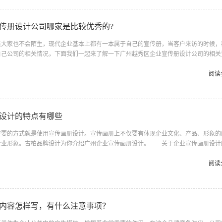
验的丰富程度，这可以通过观察画册设计公司的往期产品即可获得出结论。一...
传册设计公司哪家是比较优秀的?
家也不会陌生，现代企业基本上都有一本属于自己的宣传册，当客户来访的时候，
自己公司的相关情况，下面我们一起来了解一下广州越秀区企业宣传册设计公司的相关
宣传册设计公司 一、宣传册 从宣传册的开本、字体选择到目录和版式的变化，
从材质的挑选到印刷工艺的求新，都需要做整体的考虑和规划，然后合理调动一切设计
阅读
起，服务于内涵。宣传册的材质也有了很多变化，例如竹简式、板式等等，这也是宣传
之产生的也是一种新的排版方式，由于表现形式的不同，其内容也要有相应的...
设计的特点有哪些
的方式就是使用宣传画册设计。宣传画册上不仅要有体现企业文化、产品、形象的
企业形象。古柏品牌设计为你介绍广州企业宣传画册设计。 关于企业宣传画册设计
设计旨在宣传企业深层次的精神理念，展现企业真善美的全方位企业形象;而产品宣传
理念和企业品牌形象策略的基础上，将具体的产品理性、客观、全面、翔实地推介给消
阅读
企业终端战略的重要组成部分，它直接面对消费者，到达最终目标人群。宣传册是企业
主要工具。广州企业宣传画册设计 广州企业宣传画册设计的特点 1、...
内容怎样写，有什么注意事项？