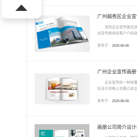
次是企业及员工的实战经
广州越秀区企业宣
谈到企业宣传册应该大
出宣传册来给客户介绍
绍吧。广州越秀区企业
的排列到色彩的设定，
发布于：
2020-06-06
将他们有机地融合在一
现形式上的新突破，而随
广州企业宣传画册
企业宣传的一种很重要
在设计风格上也要凸显
绍 企业宣传册(画册)
是在充分领会企业文化
发布于：
2020-06-06
产品宣传册设计往往是
会、给消费者介绍自己的
画册公司简介设计