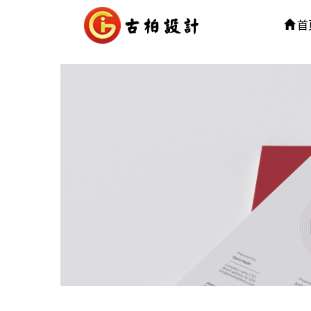
首
司
牌设
品画册的
公司，这
眼前一
益，下面
计找哪家
公司好？
计 广州
004年，
英组成的团
工作室紧