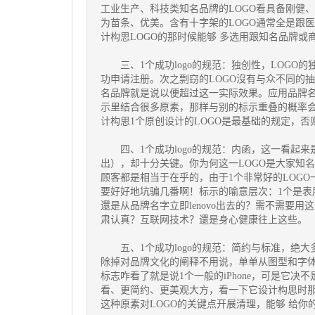
工业生产、科技类知名品牌的LOGO看具备刚健
为苗条、优美。含有十字架的LOGO通常全是跟
计构思LOGO的那时候能够 多选用跟知名品牌
三、1个成功logo的规范：独创性，LOGO的
功申请注册。次之剽窃的LOGO沒有与众不同的
名品牌就是说以便超过这一实际效果。应用品牌名
示里结合很多原素，那样与别的标示重叠的概率会
计构思1个原创设计的LOGO是最基础的规定，
四、1个成功logo的规范：内函，这一看起来
出），却十分关键。你为何这一LOGO是大家知
顾客都是相当于在乎的，由于1个非常好的LOG
要好好地坑骗几番啊！标示的喻意层次：1个是
還是从品牌名字立即lenovo出去的？需不需要
肃认真？互联网技术？還是身心健康往上这些。
五、1个成功logo的规范：简约与标准，绝大
除掉对品牌文化的阐释不用说，单单从图型和字
标志咋看了就是说1个一般的iPhone，可是它决不
看、更简约、更美观大方，看一下它设计构思时
这种原素对LOGO的关键点开展清理，能够 给你