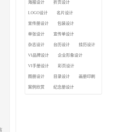
使用产品画册来进行市
海报设计
折页设计
片的能力;设计人员高水
场宣传，高档产品画册
平的审美、熟练掌握制
设计就应该更多的重视
LOGO设计
名片设计
作软件，深谙画册设...
对于商家信息的体现，
宣传册设计
包装设计
一个成功的高档产品画
册设计，能够将一个公
单张设计
宣传单设计
司的企业精神、核心理
念和企业文化展现...
杂志设计
台历设计
挂历设计
VI品牌设计
企业形象设计
VI手册设计
彩页设计
图册设计
目录设计
画册印刷
案例欣赏
纪念册设计
言