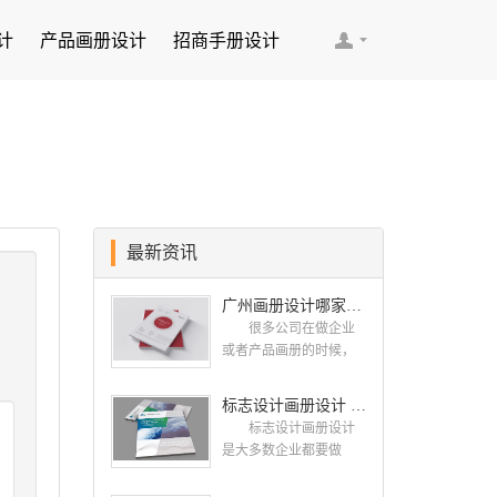
计
产品画册设计
招商手册设计
最新资讯
广州画册设计哪家公司好？我们推荐古柏品牌设计
很多公司在做企业
或者产品画册的时候，
都会找一些知名的设计
公司，这样设计出来的
标志设计画册设计 对标志设计有哪些原则呢？
画册，才能让人眼前一
标志设计画册设计
亮，才能够给公司带来
是大多数企业都要做
好的效益，下面小编就
的，标志就是LOGO，是
给大家说说广州画册设
一个企业的门面形象，