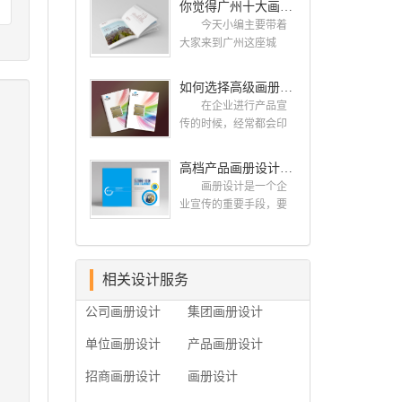
你觉得广州十大画册设计公司的排名真的重要吗？
计找哪家公司。 广
而画册就是作为宣传，
州画册设计哪家公司
今天小编主要带着
把企业的形象和活动更
好？本地人都会选择古
大家来到广州这座城
好的植入给大众，标志
柏品牌设计 广州古
市，看看广州十大画册
设计画册设计两个都是
柏品牌设计有限公司成
设计公司是那些?古柏品
如何选择高级画册设计公司 怎么制作高级企业画册
不能缺少的。标志设计
立于2004年，是由一群
牌提供画册设计，宣传
画册设计 简练、概
在企业进行产品宣
专业、独特的IT精英组
册设计,排版设计，画册
括、完美!即要成功到几
传的时候，经常都会印
成的团队。一直以来，
印刷服务,拥有15年设计
乎找不至更好的替代方
制一些画册，这时就需
古柏网页设计工作室紧
经验,服务过3000多家的
案的程度是我们的目
要找一家出色的画册制
高档产品画册设计的有哪些小技巧
贴网络时代的发展潮
广州集团/单位/产品/目录
标，其难度比之其它任
作公司。下面古柏品牌
流，对中国网络应用的
画册设计/印刷公司。相
画册设计是一个企
何艺术设计都要大得
设计就给大家说说如何
现状和趋势有很深的...
信不少喜欢设计的小伙
业宣传的重要手段，要
多。因此古柏品牌设计
选择高级画册设计公
伴都会对今天的内容感
是产品一目了然，还要
对标志设计画册设计遵
司，怎么制作高级企业
兴趣吧! 一、广州的
体现产品的优质性和展
循以下的原则： 1.详
画册?高级画册设计公
古柏设计 古柏品牌
示企业品牌形象。高档
尽明了标志的使用目
司 如何选择高级画
设计系品牌策划与推
产品画册设计有哪些小
相关设计服务
的、适用范畴并深刻...
册设计公司 首先是
广，企业vi形象设计、平
技巧，我们一起来看看
员工的能力是否过硬。
公司画册设计
集团画册设计
面设计、产品包装设
古柏品牌设计怎么说!高
这包括调研人员观察捕
计、高档画册设计、网
档产品画册设计 1、
捉信息、与企业顺利沟
单位画册设计
产品画册设计
站建设与推广的专业...
高档产品画册设计要注
通进而获取重要信息的
重企业文化，引起客户
能力;摄影人员拍摄出真
招商画册设计
画册设计
关注 现在企业都在
实有效且让人震惊的照