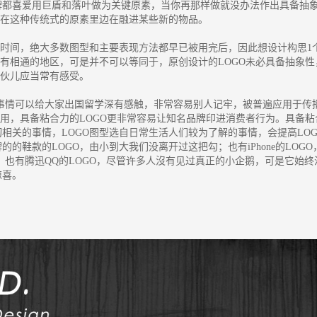
牌都喜爱用巨盾和落叶做为关键原素，当你再那样做就没办法作出具备抽
也在这种传统式的原素里边在融进某些新的物品。
时间，绝大多数图型和主要表现方法都早已被用完后，因此想设计构思1
性有相通的地区，可是并不可以等同于，原创设计的LOGO未必具备抽象性
大伙儿应当常有感受。
事情可以给大家出国留学深有感触，非常容易别人记牢，被普遍应用于传
可用，具备粘合力的LOGO更非常容易让知名品牌印进消费者行为。具备粘
相关的事情，LOGO图型选自日常生活人们较为了解的事情，会提高LOG
鞋款的LOGO，由小到大我们没离开过这把勾；也有iPhone的LOGO
景啊；也有腾迅QQ的LOGO，尽管许多人沒有见过真正的小企鹅，可是它始终
惊喜。