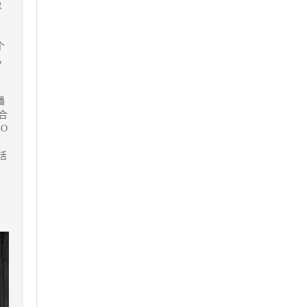
象
个
，
播
合
O
，
活