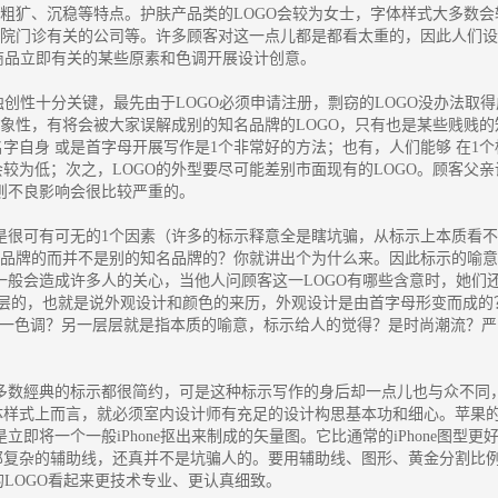
、粗犷、沉稳等特点。护肤产品类的LOGO会较为女士，字体样式大多数会
医院门诊有关的公司等。许多顾客对这一点儿都是都看太重的，因此人们设
或商品立即有关的某些原素和色调开展设计创意。
独创性十分关键，最先由于LOGO必须申请注册，剽窃的LOGO没办法取得
抽象性，有将会被大家误解成别的知名品牌的LOGO，只有也是某些贱贱的
字自身 或是首字母开展写作是1个非常好的方法；也有，人们能够 在1个
较为低；次之，LOGO的外型要尽可能差别市面现有的LOGO。顾客父亲
否则不良影响会很比较严重的。
是很可有可无的1个因素（许多的标示释意全是瞎坑骗，从标示上本质看不
名品牌的而并不是别的知名品牌的？你就讲出个为什么来。因此标示的喻意
O一般会造成许多人的关心，当他人问顾客这一LOGO有哪些含意时，她们
表层的，也就是说外观设计和颜色的来历，外观设计是由首字母形变而成的
用这一色调？另一层层就是指本质的喻意，标示给人的觉得？是时尚潮流？严
多数經典的标示都很简约，可是这种标示写作的身后却一点儿也与众不同
体样式上而言，就必须室内设计师有充足的设计构思基本功和细心。苹果
是立即将一个一般iPhone抠出来制成的矢量图。它比通常的iPhone图型更
那复杂的辅助线，还真并不是坑骗人的。要用辅助线、图形、黄金分割比
的LOGO看起来更技术专业、更认真细致。