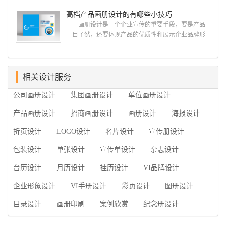
设计、产品包装设计、高档画册设计、网站建设与推
司，怎么制作高级企业画册?高级画册设计公司 如
高档产品画册设计的有哪些小技巧
广的专业...
何选择高级画册设计公司 首先是员工的能力是否
画册设计是一个企业宣传的重要手段，要是产品
过硬。这包括调研人员观察捕捉信息、与企业顺利沟
一目了然，还要体现产品的优质性和展示企业品牌形
通进而获取重要信息的能力;摄影人员拍摄出真实有效
象。高档产品画册设计有哪些小技巧，我们一起来看
且让人震惊的照片的能力;设计人员高水平的审美、熟
看古柏品牌设计怎么说!高档产品画册设计 1、高档
练掌握制作软件，深谙画册设...
产品画册设计要注重企业文化，引起客户关注 现
在企业都在使用产品画册来进行市场宣传，高档产品
相关设计服务
画册设计就应该更多的重视对于商家信息的体现，一
公司画册设计
集团画册设计
单位画册设计
个成功的高档产品画册设计，能够将一个公司的企业
精神、核心理念和企业文化展现...
产品画册设计
招商画册设计
画册设计
海报设计
折页设计
LOGO设计
名片设计
宣传册设计
包装设计
单张设计
宣传单设计
杂志设计
台历设计
月历设计
挂历设计
VI品牌设计
企业形象设计
VI手册设计
彩页设计
图册设计
目录设计
画册印刷
案例欣赏
纪念册设计