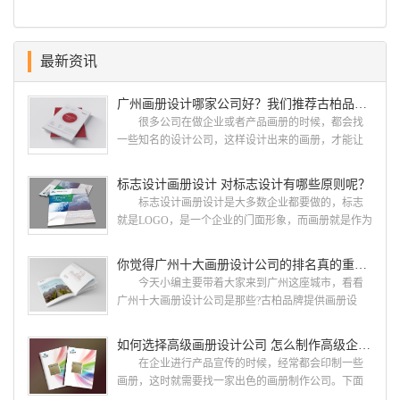
最新资讯
广州画册设计哪家公司好？我们推荐古柏品牌设计
很多公司在做企业或者产品画册的时候，都会找
一些知名的设计公司，这样设计出来的画册，才能让
人眼前一亮，才能够给公司带来好的效益，下面小编
就给大家说说广州画册设计找哪家公司。 广州画
标志设计画册设计 对标志设计有哪些原则呢？
册设计哪家公司好？本地人都会选择古柏品牌设
标志设计画册设计是大多数企业都要做的，标志
计 广州古柏品牌设计有限公司成立于2004年，是
就是LOGO，是一个企业的门面形象，而画册就是作为
由一群专业、独特的IT精英组成的团队。一直以来，
宣传，把企业的形象和活动更好的植入给大众，标志
古柏网页设计工作室紧贴网络时代的发展潮流，对中
设计画册设计两个都是不能缺少的。标志设计画册设
你觉得广州十大画册设计公司的排名真的重要吗？
国网络应用的现状和趋势有很深的...
计 简练、概括、完美!即要成功到几乎找不至更好
今天小编主要带着大家来到广州这座城市，看看
的替代方案的程度是我们的目标，其难度比之其它任
广州十大画册设计公司是那些?古柏品牌提供画册设
何艺术设计都要大得多。因此古柏品牌设计对标志设
计，宣传册设计,排版设计，画册印刷服务,拥有15年设
计画册设计遵循以下的原则： 1.详尽明了标志的使
计经验,服务过3000多家的广州集团/单位/产品/目录画
如何选择高级画册设计公司 怎么制作高级企业画册
用目的、适用范畴并深刻...
册设计/印刷公司。相信不少喜欢设计的小伙伴都会对
在企业进行产品宣传的时候，经常都会印制一些
今天的内容感兴趣吧! 一、广州的古柏设计 古
画册，这时就需要找一家出色的画册制作公司。下面
柏品牌设计系品牌策划与推广，企业vi形象设计、平面
古柏品牌设计就给大家说说如何选择高级画册设计公