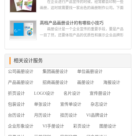
在企业进行产品宣传的时候，经常都会印制一些
今天的内容感兴趣吧! 一、广州的古柏设计 古
画册，这时就需要找一家出色的画册制作公司。下面
柏品牌设计系品牌策划与推广，企业vi形象设计、平面
古柏品牌设计就给大家说说如何选择高级画册设计公
设计、产品包装设计、高档画册设计、网站建设与推
司，怎么制作高级企业画册?高级画册设计公司 如
高档产品画册设计的有哪些小技巧
广的专业...
何选择高级画册设计公司 首先是员工的能力是否
画册设计是一个企业宣传的重要手段，要是产品
过硬。这包括调研人员观察捕捉信息、与企业顺利沟
一目了然，还要体现产品的优质性和展示企业品牌形
通进而获取重要信息的能力;摄影人员拍摄出真实有效
象。高档产品画册设计有哪些小技巧，我们一起来看
且让人震惊的照片的能力;设计人员高水平的审美、熟
看古柏品牌设计怎么说!高档产品画册设计 1、高档
练掌握制作软件，深谙画册设...
产品画册设计要注重企业文化，引起客户关注 现
在企业都在使用产品画册来进行市场宣传，高档产品
相关设计服务
画册设计就应该更多的重视对于商家信息的体现，一
公司画册设计
集团画册设计
单位画册设计
个成功的高档产品画册设计，能够将一个公司的企业
精神、核心理念和企业文化展现...
产品画册设计
招商画册设计
画册设计
海报设计
折页设计
LOGO设计
名片设计
宣传册设计
包装设计
单张设计
宣传单设计
杂志设计
台历设计
月历设计
挂历设计
VI品牌设计
企业形象设计
VI手册设计
彩页设计
图册设计