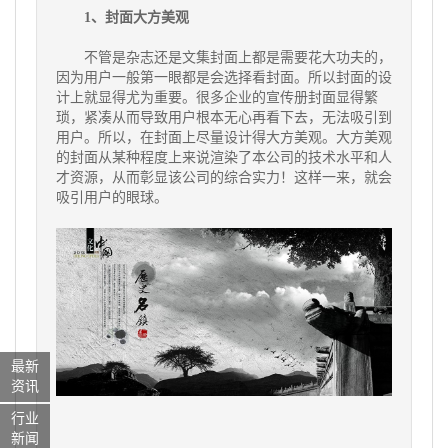
1、封面大方美观
不管是杂志还是文集封面上都是需要花大功夫的，
因为用户一般第一眼都是会选择看封面。所以封面的设
计上就显得尤为重要。很
多企业的宣传册封面显得繁
琐，紧凑从而导致用户根本无心再看下去，无法吸引到
用户。所以，在封面上尽量设计得大方美观。大
方美观
的封面从某种程度上来说渲染了本公司的技术水平和人
才资源，从而彰显该公司的综合实力！这样一来，就会
吸引用户的眼
球。
最新
资讯
行业
新闻