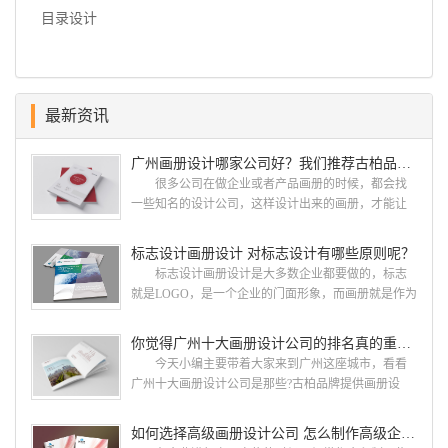
目录设计
最新资讯
广州画册设计哪家公司好？我们推荐古柏品牌设计
很多公司在做企业或者产品画册的时候，都会找
一些知名的设计公司，这样设计出来的画册，才能让
人眼前一亮，才能够给公司带来好的效益，下面小编
就给大家说说广州画册设计找哪家公司。 广州画
标志设计画册设计 对标志设计有哪些原则呢？
册设计哪家公司好？本地人都会选择古柏品牌设
标志设计画册设计是大多数企业都要做的，标志
计 广州古柏品牌设计有限公司成立于2004年，是
就是LOGO，是一个企业的门面形象，而画册就是作为
由一群专业、独特的IT精英组成的团队。一直以来，
宣传，把企业的形象和活动更好的植入给大众，标志
古柏网页设计工作室紧贴网络时代的发展潮流，对中
设计画册设计两个都是不能缺少的。标志设计画册设
你觉得广州十大画册设计公司的排名真的重要吗？
国网络应用的现状和趋势有很深的...
计 简练、概括、完美!即要成功到几乎找不至更好
今天小编主要带着大家来到广州这座城市，看看
的替代方案的程度是我们的目标，其难度比之其它任
广州十大画册设计公司是那些?古柏品牌提供画册设
何艺术设计都要大得多。因此古柏品牌设计对标志设
计，宣传册设计,排版设计，画册印刷服务,拥有15年设
计画册设计遵循以下的原则： 1.详尽明了标志的使
计经验,服务过3000多家的广州集团/单位/产品/目录画
如何选择高级画册设计公司 怎么制作高级企业画册
用目的、适用范畴并深刻...
册设计/印刷公司。相信不少喜欢设计的小伙伴都会对