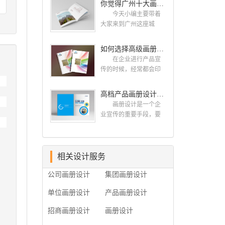
你觉得广州十大画册设计公司的排名真的重要吗？
计找哪家公司。 广
而画册就是作为宣传，
州画册设计哪家公司
今天小编主要带着
把企业的形象和活动更
好？本地人都会选择古
大家来到广州这座城
好的植入给大众，标志
柏品牌设计 广州古
市，看看广州十大画册
设计画册设计两个都是
柏品牌设计有限公司成
设计公司是那些?古柏品
如何选择高级画册设计公司 怎么制作高级企业画册
不能缺少的。标志设计
立于2004年，是由一群
牌提供画册设计，宣传
画册设计 简练、概
在企业进行产品宣
专业、独特的IT精英组
册设计,排版设计，画册
括、完美!即要成功到几
传的时候，经常都会印
成的团队。一直以来，
印刷服务,拥有15年设计
乎找不至更好的替代方
制一些画册，这时就需
古柏网页设计工作室紧
经验,服务过3000多家的
案的程度是我们的目
要找一家出色的画册制
高档产品画册设计的有哪些小技巧
贴网络时代的发展潮
广州集团/单位/产品/目录
标，其难度比之其它任
作公司。下面古柏品牌
流，对中国网络应用的
画册设计/印刷公司。相
画册设计是一个企
何艺术设计都要大得
设计就给大家说说如何
现状和趋势有很深的...
信不少喜欢设计的小伙
业宣传的重要手段，要
多。因此古柏品牌设计
选择高级画册设计公
伴都会对今天的内容感
是产品一目了然，还要
对标志设计画册设计遵
司，怎么制作高级企业
兴趣吧! 一、广州的
体现产品的优质性和展
循以下的原则： 1.详
画册?高级画册设计公
古柏设计 古柏品牌
示企业品牌形象。高档
尽明了标志的使用目
司 如何选择高级画
设计系品牌策划与推
产品画册设计有哪些小
相关设计服务
的、适用范畴并深刻...
册设计公司 首先是
广，企业vi形象设计、平
技巧，我们一起来看看
员工的能力是否过硬。
公司画册设计
集团画册设计
面设计、产品包装设
古柏品牌设计怎么说!高
这包括调研人员观察捕
计、高档画册设计、网
档产品画册设计 1、
捉信息、与企业顺利沟
单位画册设计
产品画册设计
站建设与推广的专业...
高档产品画册设计要注
通进而获取重要信息的
重企业文化，引起客户
能力;摄影人员拍摄出真
招商画册设计
画册设计
关注 现在企业都在
实有效且让人震惊的照