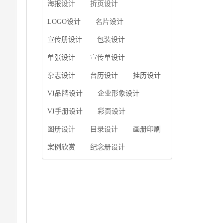
使用产品画册来进行市
海报设计
折页设计
片的能力;设计人员高水
场宣传，高档产品画册
平的审美、熟练掌握制
设计就应该更多的重视
LOGO设计
名片设计
作软件，深谙画册设...
对于商家信息的体现，
宣传册设计
包装设计
一个成功的高档产品画
册设计，能够将一个公
单张设计
宣传单设计
司的企业精神、核心理
念和企业文化展现...
杂志设计
台历设计
挂历设计
VI品牌设计
企业形象设计
VI手册设计
彩页设计
图册设计
目录设计
画册印刷
案例欣赏
纪念册设计