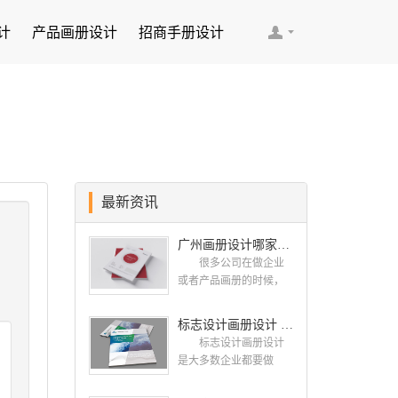
计
产品画册设计
招商手册设计
最新资讯
广州画册设计哪家公司好？我们推荐古柏品牌设计
很多公司在做企业
或者产品画册的时候，
都会找一些知名的设计
公司，这样设计出来的
标志设计画册设计 对标志设计有哪些原则呢？
画册，才能让人眼前一
标志设计画册设计
亮，才能够给公司带来
是大多数企业都要做
好的效益，下面小编就
的，标志就是LOGO，是
给大家说说广州画册设
一个企业的门面形象，