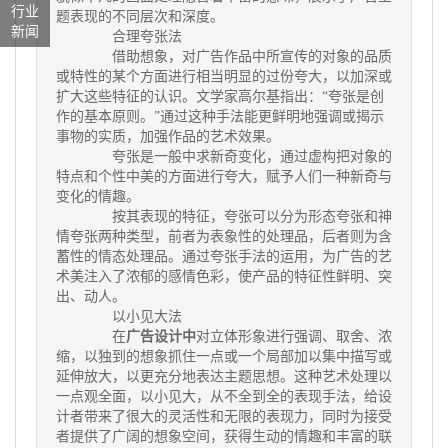
行业
题表现的不同层次和深度。
新闻
合理夸张法
借助想象，对广告作品中所宣传的对象的品质
或特性的某个方面进行相当明显的过份夸大，以加深或
扩大这些特征的认识。文学家高尔基指出：“夸张是创
作的基本原则。”通过这种手法能更鲜明地强调或揭示
事物的实质，加强作品的艺术效果。
夸张是一般中求新奇变化，通过虚构把对象的
特点和个性中美的方面进行夸大，赋予人们一种新奇与
变化的情趣。
按其表现的特征，夸张可以分为形态夸张和神
情夸张两种类型，前者为表象性的处理品，后者则为含
蓄性的情态处理品。通过夸张手法的运用，为广告的艺
术美注入了浓郁的感情色彩，使产品的特征性鲜明、突
出、动人。
以小见大法
在
广告设计中
对立体形象进行强调、取舍、浓
缩，以独到的想象抓住一点或一个局部加以集中描写或
延伸放大，以更充分地表达主题思想。这种艺术处理以
一点观全面，以小见大，从不全到全的表现手法，给设
计者带来了很大的灵活性和无限的表现力，同时为接受
者提供了广阔的想象空间，获得生动的情趣和丰富的联