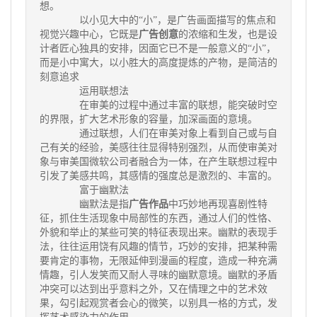
想。
以小见大中的“小”，是广告画面描写的焦点和
视觉兴趣中心，它既是
广告创意
的浓缩和生发，也是设
计者匠心独具的安排，因面它已不是一般意义的“小”，
而是小中寓大，以小胜大的高度提炼的产物，是简洁的
刻意追求
运用联想法
在审美的过程中通过丰富的联想，能突破时空
的界限，扩大艺术形象的容量，加深画面的意境。
通过联想，人们在审美对象上看到自己或与自
己有关的经验，美感往往显得特别强烈，从而使审美对
象与审美国微软公司者融合为一体，在产生联想过程中
引发了美感共鸣，其感情的强度总是激烈的、丰富的。
富于幽默法
幽默法是指
广告作品
中巧妙地再现喜剧性特
征，抓住生活现象中局部性的东西，通过人们的性恪、
外貌和举止的某些可笑的特征表现出来。幽默的表现手
法，往往运用饶有风趣的情节，巧妙的安排，把某种需
要肯定的事物，无限延伸到漫画的程度，造成一种充满
情趣，引人发笑而又耐人寻味的幽默意境。幽默的矛盾
冲突可以达到出乎意料之外，又在情理之中的艺术效
果，勾引起观赏者会心的微笑，以别具一格的方式，发