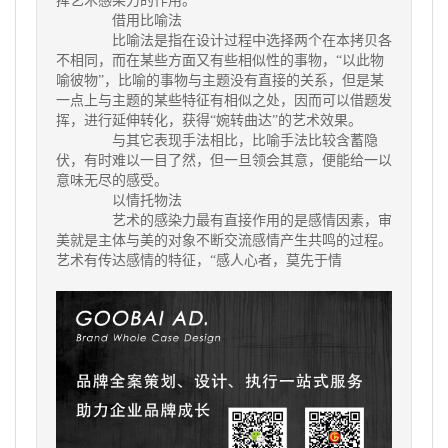
挥艺术感染力的作用。
借用比喻法
比喻法是指在设计过程中选择两个在本拷贝各
不相同，而在某些方面又有些相似性的事物，“以此物
喻彼物”，比喻的事物与主题没有直接的关系，但是某
一点上与主题的某些特征有相似之处，因而可以借题发
挥，进行延伸转化，获得“婉转曲达”的艺术效果。
与其它表现手法相比，比喻手法比较含蓄隐
伏，有时难以一目了然，但一旦领会其意，便能给一以
意味无尽的感受。
以情托物法
艺术的感染力最有直接作用的是感情因素，审
美就是主体与美的对象不断交流感情产生共鸣的过程。
艺术有传达感情的特征，“感人心者，莫先于情