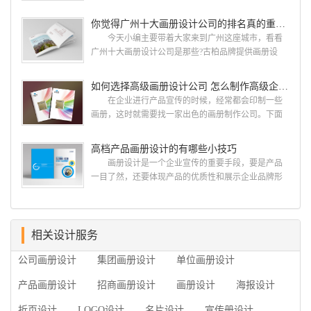
宣传，把企业的形象和活动更好的植入给大众，标志
古柏网页设计工作室紧贴网络时代的发展潮流，对中
设计画册设计两个都是不能缺少的。标志设计画册设
你觉得广州十大画册设计公司的排名真的重要吗？
国网络应用的现状和趋势有很深的...
计 简练、概括、完美!即要成功到几乎找不至更好
今天小编主要带着大家来到广州这座城市，看看
的替代方案的程度是我们的目标，其难度比之其它任
广州十大画册设计公司是那些?古柏品牌提供画册设
何艺术设计都要大得多。因此古柏品牌设计对标志设
计，宣传册设计,排版设计，画册印刷服务,拥有15年设
计画册设计遵循以下的原则： 1.详尽明了标志的使
计经验,服务过3000多家的广州集团/单位/产品/目录画
如何选择高级画册设计公司 怎么制作高级企业画册
用目的、适用范畴并深刻...
册设计/印刷公司。相信不少喜欢设计的小伙伴都会对
在企业进行产品宣传的时候，经常都会印制一些
今天的内容感兴趣吧! 一、广州的古柏设计 古
画册，这时就需要找一家出色的画册制作公司。下面
柏品牌设计系品牌策划与推广，企业vi形象设计、平面
古柏品牌设计就给大家说说如何选择高级画册设计公
设计、产品包装设计、高档画册设计、网站建设与推
司，怎么制作高级企业画册?高级画册设计公司 如
高档产品画册设计的有哪些小技巧
广的专业...
何选择高级画册设计公司 首先是员工的能力是否
画册设计是一个企业宣传的重要手段，要是产品
过硬。这包括调研人员观察捕捉信息、与企业顺利沟
一目了然，还要体现产品的优质性和展示企业品牌形
通进而获取重要信息的能力;摄影人员拍摄出真实有效
象。高档产品画册设计有哪些小技巧，我们一起来看
且让人震惊的照片的能力;设计人员高水平的审美、熟
看古柏品牌设计怎么说!高档产品画册设计 1、高档
练掌握制作软件，深谙画册设...
产品画册设计要注重企业文化，引起客户关注 现
在企业都在使用产品画册来进行市场宣传，高档产品
相关设计服务
画册设计就应该更多的重视对于商家信息的体现，一
公司画册设计
集团画册设计
单位画册设计
个成功的高档产品画册设计，能够将一个公司的企业
精神、核心理念和企业文化展现...
产品画册设计
招商画册设计
画册设计
海报设计
折页设计
LOGO设计
名片设计
宣传册设计