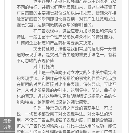
运用各种方式抓住和强调产品或主题本身与众
不同的特征，并把它鲜明地表现出来，将这些特征置于
广告画面的主要视觉部位或加以烘托处理，使观众在接
触言辞画面的瞬间即很快感受到，对其产生注意和发生
视觉兴趣，达到刺激购买欲望的促销目的。
在广告表现中，这些应着力加以突出和渲染的
特征，一般由富于个性产品形象与众不同的特殊能力、
厂商的企业标志和产品商标等要素来决定。
突出特征的手法也是我们常见的运用得十分普
遍的表现手法，是突出广告主题的重要手法之一，有着
不可忽略的表现价值
对比衬托法
对比是一种趋向于对立冲突的艺术美中最突出
的表现手法。它把作品中所描绘的事物的性质和特点放
在鲜明的对照和直接对比中来表现，借彼显此，互比互
衬，从对比所呈现的差别中，达到集中、简洁、曲折变
化的表现。通过这种手法更鲜明地强调或提示产品的性
能和特点，给消费者以深刻的视觉感受。
作为一种常见的行之有效的表现手法，可以
说，一切艺术都受惠于对比表现手法。对比手法的运
用，不仅使广告主题加强了表现力度，而且饱含情趣，
最新
扩大了广告作品的感染力。对比手法运用的成功，能使
资讯
貌似平凡的画面处理隐含着丰富的意味，展示了广告主