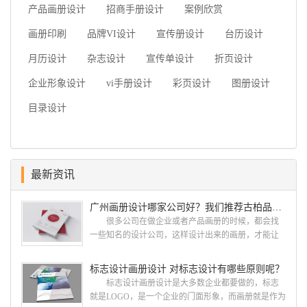
产品画册设计
招商手册设计
案例欣赏
画册印刷
品牌VI设计
宣传册设计
台历设计
月历设计
杂志设计
宣传单设计
折页设计
企业形象设计
vi手册设计
彩页设计
图册设计
目录设计
最新资讯
广州画册设计哪家公司好？我们推荐古柏品牌设计
很多公司在做企业或者产品画册的时候，都会找
一些知名的设计公司，这样设计出来的画册，才能让
人眼前一亮，才能够给公司带来好的效益，下面小编
就给大家说说广州画册设计找哪家公司。 广州画
标志设计画册设计 对标志设计有哪些原则呢？
册设计哪家公司好？本地人都会选择古柏品牌设
标志设计画册设计是大多数企业都要做的，标志
计 广州古柏品牌设计有限公司成立于2004年，是
就是LOGO，是一个企业的门面形象，而画册就是作为
由一群专业、独特的IT精英组成的团队。一直以来，